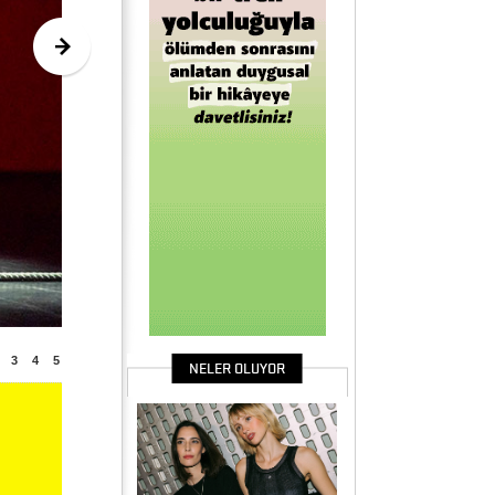
3
4
5
NELER OLUYOR