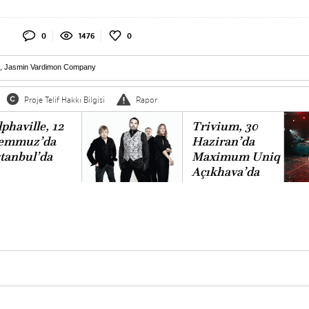
0
1476
0
,
Jasmin Vardimon Company
Proje Telif Hakkı Bilgisi
Rapor
phaville, 12
Trivium, 30
emmuz’da
Haziran’da
stanbul’da
Maximum Uniq
Açıkhava’da