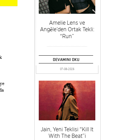
Amelie Lens ve
Angèle’den Ortak Tekli:
“Run”
k
DEVAMINI OKU
07-08-2026
âye
da
Jain, Yeni Teklisi “Kill It
With The Beat”i