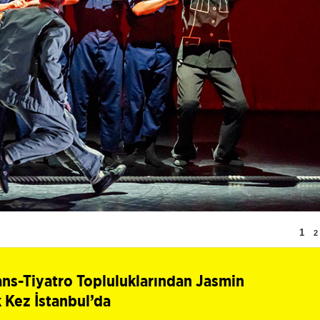
1
2
ans-Tiyatro Topluluklarından Jasmin
 Kez İstanbul’da