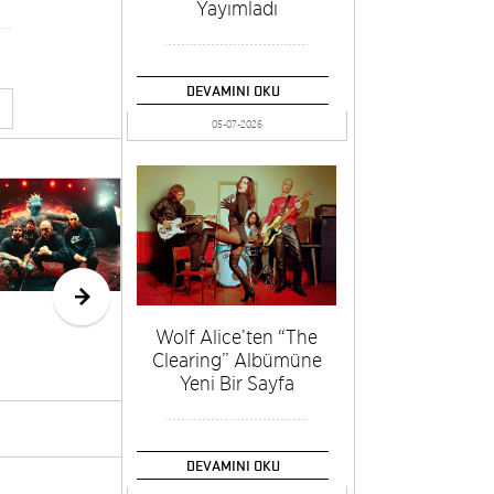
Yayımladı
DEVAMINI OKU
05-07-2026
Son Feci
45. 
Bisiklet, 22
Film
Mayıs’ta
Baş
KüçükÇiftlik
Park
Sahnesinde
Wolf Alice’ten “The
Clearing” Albümüne
Yeni Bir Sayfa
DEVAMINI OKU