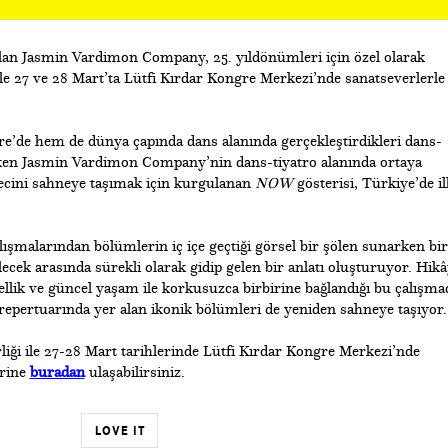
ulan Jasmin Vardimon Company, 25. yıldönümleri için özel olarak
le 27 ve 28 Mart’ta Lütfi Kırdar Kongre Merkezi’nde sanatseverlerle
re’de hem de dünya çapında dans alanında gerçekleştirdikleri dans-
çeken Jasmin Vardimon Company’nin dans-tiyatro alanında ortaya
recini sahneye taşımak için kurgulanan
NOW
gösterisi, Türkiye’de il
lışmalarından bölümlerin iç içe geçtiği görsel bir şölen sunarken bir
cek arasında sürekli olarak gidip gelen bir anlatı oluşturuyor. Hik
ksellik ve güncel yaşam ile korkusuzca birbirine bağlandığı bu çalışma
epertuarında yer alan ikonik bölümleri de yeniden sahneye taşıyor.
irliği ile 27-28 Mart tarihlerinde Lütfi Kırdar Kongre Merkezi’nde
erine
buradan
ulaşabilirsiniz.
LOVE IT