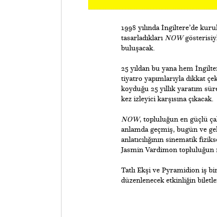
1998 yılında İngiltere’de kur
tasarladıkları
NOW
gösterisiy
buluşacak.
25 yıldan bu yana hem İngilte
tiyatro yapımlarıyla dikkat 
koyduğu 25 yıllık yaratım sü
kez izleyici karşısına çıkacak.
NOW
, topluluğun en güçlü ça
anlamda geçmiş, bugün ve gele
anlatıcılığının sinematik fizi
Jasmin Vardimon topluluğun r
​Tatlı Ekşi ve Pyramidion iş b
düzenlenecek etkinliğin biletl