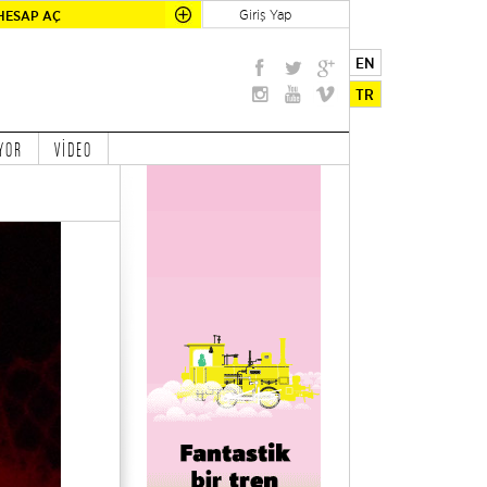
Giriş Yap
HESAP AÇ
EN
TR
YOR
VİDEO