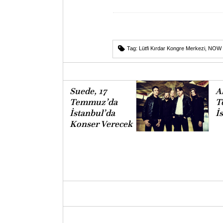
Tag:
Lütfi Kırdar Kongre Merkezi
,
NOW
Suede, 17
Al
Temmuz’da
T
İstanbul’da
İ
Konser Verecek