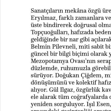
​Sanatçıların mekâna özgü üre
Eryılmaz, farklı zamanlara ve b
üste bindirerek doğrusal olm
Topçuoğulları, hafızada bede
geldiğinde bir nar gibi açılarak
Belmin Pilevneli, miti sabit b
güncel bir bilgi biçimi olara
Mezopotamya Ovası’nın serapl
düzlemde, ruhumuzla görebildi
sürüyor. Doğukan Çiğdem, mitl
dönüşümünü ve kolektif hafız
alıyor. Gül Ilgaz, özgürlük k
ele alarak tüm coğrafyalarda 
yeniden sorguluyor. Işıl Esen