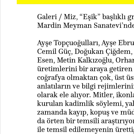
Galeri / Miz, “Eşik” başlıklı 
Mardin Meyman Sanatevi’nde 
Ayşe Topçuoğulları, Ayşe Ebru
Cemil Güç, Doğukan Çiğdem, G
Esen, Metin Kalkızoğlu, Orha
üretimlerini bir araya getire
coğrafya olmaktan çok, üst ü
anlatıların ve bilgi rejimlerin
olarak ele alıyor. Mitler, ikonl
kurulan kadimlik söylemi, yaln
zamanda kayıp, kopuş ve müdah
da örten bir temsili araştırıy
ile temsil edilemeyenin ürett