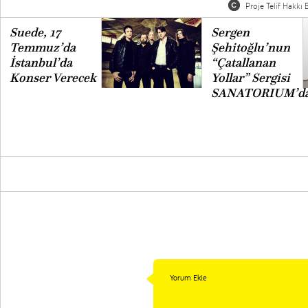
Proje Telif Hakkı B
Suede, 17
Sergen
Temmuz’da
Şehitoğlu’nun
İstanbul’da
“Çatallanan
Konser Verecek
Yollar” Sergisi
SANATORIUM’d