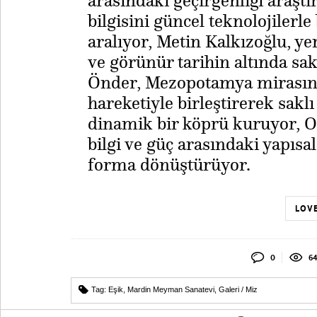
arasındaki geçirgenliği araşt
bilgisini güncel teknolojilerle 
aralıyor, Metin Kalkızoğlu, yer
ve görünür tarihin altında sakl
Önder, Mezopotamya mirasını 
hareketiyle birleştirerek saklı
dinamik bir köprü kuruyor, Or
bilgi ve güç arasındaki yapısal
forma dönüştürüyor.
LOVE
0
6
Tag:
Eşik
,
Mardin Meyman Sanatevi
,
Galeri / Miz