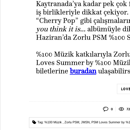
Kaytranada’ya kadar pek çok fa
iş birlikleriyle dikkat çekiyor
“Cherry Pop” gibi çalışmalar
you think it is…
albümüyle dik
Haziran’da Zorlu PSM %100 S
​%100 Müzik katkılarıyla Zor
Loves Summer by %100 Müzik
biletlerine
buradan
ulaşabilirs
LOVE
0
72
Tag:
%100 Müzik
,
Zorlu PSM
,
JMSN
,
PSM Loves Summer by %1