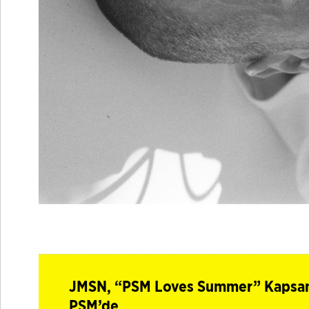
JMSN, “PSM Loves Summer” Kapsamı
PSM’de