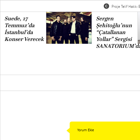
Proje Telif Hakkı B
Suede, 17
Sergen
Temmuz’da
Şehitoğlu’nun
İstanbul’da
“Çatallanan
Konser Verecek
Yollar” Sergisi
SANATORIUM’d