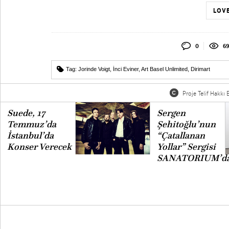
LOVE
0
69
Tag:
Jorinde Voigt
,
İnci Eviner
,
Art Basel Unlimited
,
Dirimart
Proje Telif Hakkı B
Suede, 17
Sergen
Temmuz’da
Şehitoğlu’nun
İstanbul’da
“Çatallanan
Konser Verecek
Yollar” Sergisi
SANATORIUM’d