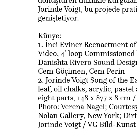
dönüştüren titizlikle kurgula
Jorinde Voigt, bu projede prati
genişletiyor.
Künye:
1. İnci Eviner Reenactment o
Video, 4’ loop Commissioned b
Danishta Rivero Sound Design
Cem Göçimen, Cem Perin
​2. Jorinde Voigt Song of the E
leaf, oil chalks, acrylic, past
eight parts, 148 x 877 x 8 cm /
Photo: Verena Nagel; Courtesy
Nolan Gallery, New York; Dir
Jorinde Voigt / VG Bild-Kunst