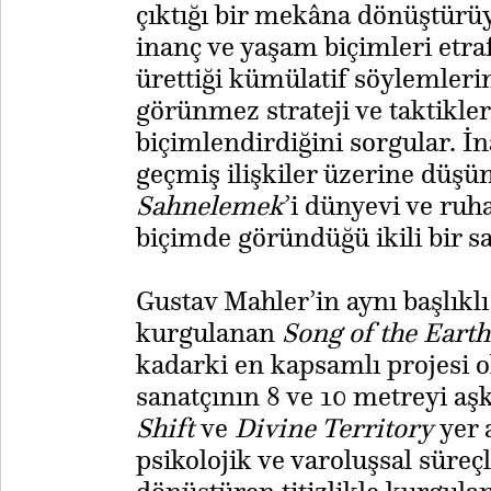
çıktığı bir mekâna dönüştürüyo
inanç ve yaşam biçimleri etra
ürettiği kümülatif söylemleri
görünmez strateji ve taktikler 
biçimlendirdiğini sorgular. İ
geçmiş ilişkiler üzerine düşü
Sahnelemek
’i dünyevi ve ruha
biçimde göründüğü ikili bir s
Gustav Mahler’in aynı başlıklı
kurgulanan
Song of the Earth
kadarki en kapsamlı projesi o
sanatçının 8 ve 10 metreyi aş
Shift
ve
Divine Territory
yer 
psikolojik ve varoluşsal süreç