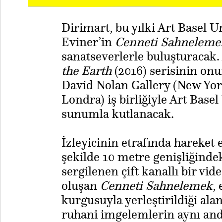
Dirimart, bu yılki Art Basel 
Eviner’in
Cenneti Sahneleme
sanatseverlerle buluşturacak.
the Earth
(2016) serisinin onun
David Nolan Gallery (New York
Londra) iş birliğiyle Art Bas
sunumla kutlanacak.
İzleyicinin etrafında hareket
şekilde 10 metre genişliğindek
sergilenen çift kanallı bir vi
oluşan
Cenneti Sahnelemek
,
kurgusuyla yerleştirildiği alan
ruhani imgelemlerin aynı anda