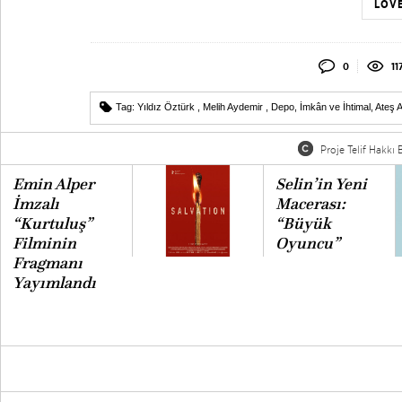
LOVE
0
11
Tag:
Yıldız Öztürk
,
Melih Aydemir
,
Depo
,
İmkân ve İhtimal
,
Ateş A
Proje Telif Hakkı B
Emin Alper
Selin’in Yeni
İmzalı
Macerası:
“Kurtuluş”
“Büyük
Filminin
Oyuncu”
Fragmanı
Yayımlandı