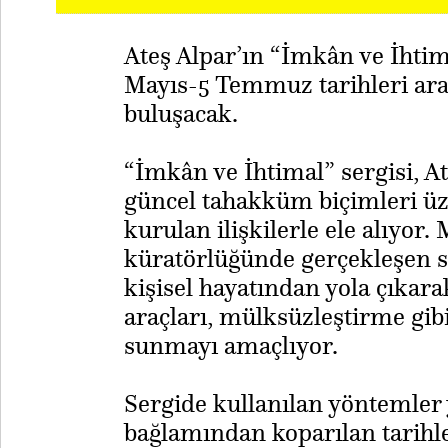
Ateş Alpar’ın “İmkân ve İhtimal
Mayıs-5 Temmuz tarihleri ara
buluşacak.
“İmkân ve İhtimal” sergisi, Ate
güncel tahakküm biçimleri üz
kurulan ilişkilerle ele alıyor
küratörlüğünde gerçekleşen se
kişisel hayatından yola çıkara
araçları, mülksüzleştirme gibi
sunmayı amaçlıyor.
Sergide kullanılan yöntemler y
bağlamından koparılan tarih