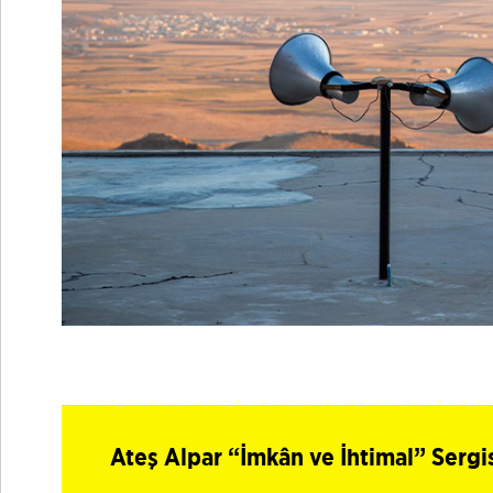
Ateş Alpar “İmkân ve İhtimal” Sergi