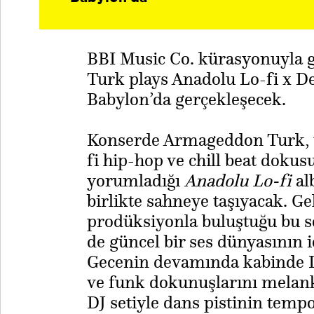
BBI Music Co. kürasyonuyla
Turk plays Anadolu Lo-fi x De
Babylon’da gerçekleşecek.
Konserde Armageddon Turk, tü
fi hip-hop ve chill beat dokus
yorumladığı
Anadolu Lo-fi
al
birlikte sahneye taşıyacak. 
prodüksiyonla buluştuğu bu se
de güncel bir ses dünyasının 
Gecenin devamında kabinde D
ve funk dokunuşlarını melank
DJ setiyle dans pistinin temp