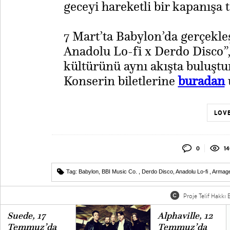
geceyi hareketli bir kapanışa 
​7 Mart’ta Babylon’da gerçek
Anadolu Lo-fi x Derdo Disco”,
kültürünü aynı akışta buluştu
Konserin biletlerine
buradan
u
LOVE
0
14
Tag:
Babylon
,
BBI Music Co.
,
Derdo Disco
,
Anadolu Lo-fi
,
Armag
Proje Telif Hakkı B
Suede, 17
Alphaville, 12
Temmuz’da
Temmuz’da