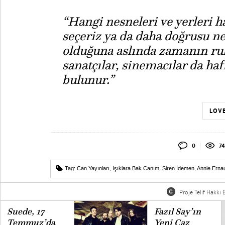
“Hangi nesneleri ve yerleri 
seçeriz ya da daha doğrusu n
olduğuna aslında zamanın ruhu
sanatçılar, sinemacılar da h
bulunur.”
LOVE
0
74
Tag:
Can Yayınları
,
Işıklara Bak Canım
,
Siren İdemen
,
Annie Erna
Proje Telif Hakkı B
Suede, 17
Fazıl Say’ın
Temmuz’da
Yeni Caz