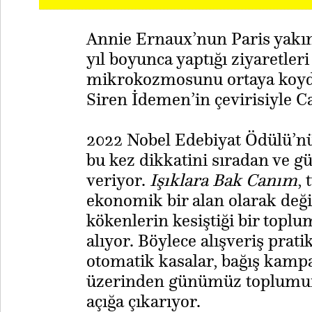
Annie Ernaux’nun Paris yakın
yıl boyunca yaptığı ziyaretl
mikrokozmosunu ortaya koyd
Siren İdemen’in çevirisiyle Ca
2022 Nobel Edebiyat Ödülü’nü
bu kez dikkatini sıradan ve g
veriyor.
Işıklara Bak Canım
,
ekonomik bir alan olarak değil,
kökenlerin kesiştiği bir toplu
alıyor. Böylece alışveriş pratik
otomatik kasalar, bağış kamp
üzerinden günümüz toplumun
açığa çıkarıyor.