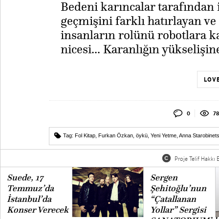
​Bedeni karıncalar tarafından 
geçmişini farklı hatırlayan ve
insanların rolünü robotlara k
nicesi... Karanlığın yükselişi
LOVE
0
7
Tag:
Fol Kitap
,
Furkan Özkan
,
öykü
,
Yeni Yetme
,
Anna Starobinet
Proje Telif Hakkı B
Suede, 17
Sergen
Temmuz’da
Şehitoğlu’nun
İstanbul’da
“Çatallanan
Konser Verecek
Yollar” Sergisi