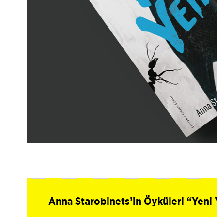
Anna Starobinets’in Öyküleri “Yeni