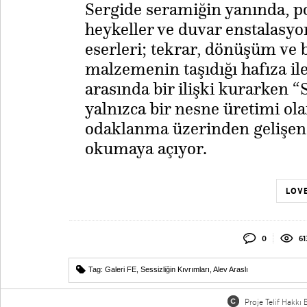
​Sergide seramiğin yanında, 
heykeller ve duvar enstalasyo
eserleri; tekrar, dönüşüm ve 
malzemenin taşıdığı hafıza il
arasında bir ilişki kurarken “
yalnızca bir nesne üretimi ola
odaklanma üzerinden gelişen 
okumaya açıyor.
LOVE
0
61
Tag:
Galeri FE
,
Sessizliğin Kıvrımları
,
Alev Araslı
Proje Telif Hakkı B