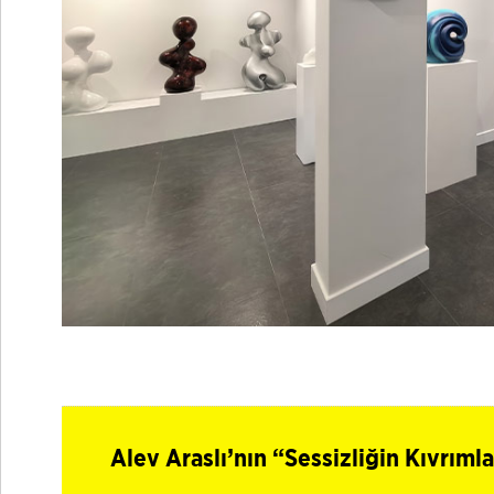
Alev Araslı’nın “Sessizliğin Kıvrımla