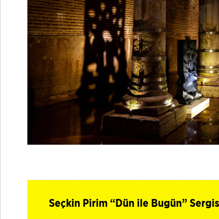
Seçkin Pirim “Dün ile Bugün” Sergis