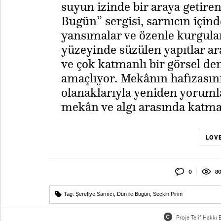
suyun izinde bir araya getire
Bugün” sergisi, sarnıcın için
yansımalar ve özenle kurgula
yüzeyinde süzülen yapıtlar arac
ve çok katmanlı bir görsel d
amaçlıyor. Mekânın hafızasın
olanaklarıyla yeniden yorumla
mekân ve algı arasında katman
LOVE
0
8
Tag:
Şerefiye Sarnıcı
,
Dün ile Bugün
,
Seçkin Pirim
Proje Telif Hakkı B