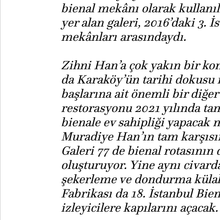
bienal mekânı olarak kullanı
yer alan galeri, 2016’daki 3. 
mekânları arasındaydı.
Zihni Han’a çok yakın bir 
da Karaköy’ün tarihi dokusu i
başlarına ait önemli bir diğe
restorasyonu 2021 yılında t
bienale ev sahipliği yapacak 
Muradiye Han’ın tam karşısı
Galeri 77 de bienal rotasının
oluşturuyor. Yine aynı civard
şekerleme ve dondurma külah
Fabrikası da 18. İstanbul Bie
izleyicilere kapılarını açacak.