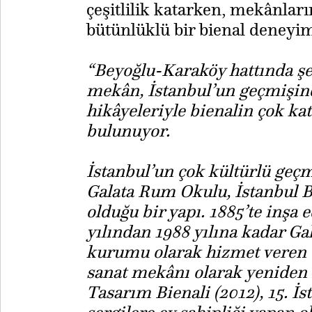
çeşitlilik katarken, mekânları
bütünlüklü bir bienal deneyi
“Beyoğlu-Karaköy hattında şe
mekân, İstanbul’un geçmişi
hikâyeleriyle bienalin çok ka
bulunuyor.
İstanbul’un çok kültürlü geçm
Galata Rum Okulu, İstanbul Bi
olduğu bir yapı. 1885’te inşa 
yılından 1988 yılına kadar G
kurumu olarak hizmet veren b
sanat mekânı olarak yeniden iş
Tasarım Bienali (2012), 15. İst