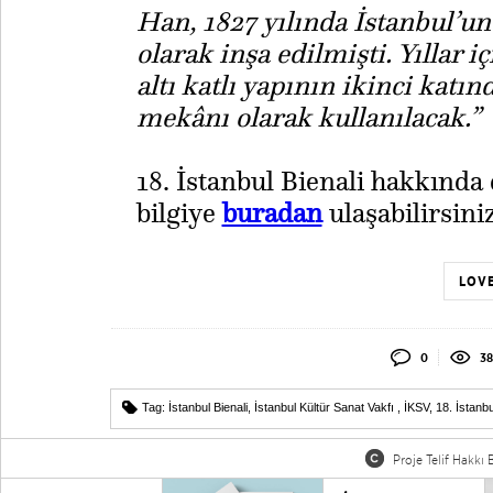
Han, 1827 yılında İstanbul’un 
olarak inşa edilmişti. Yıllar i
altı katlı yapının ikinci katınd
mekânı olarak kullanılacak.”
18. İstanbul Bienali hakkında 
bilgiye
buradan
ulaşabilirsiniz
LOVE
0
3
Tag:
İstanbul Bienali
,
İstanbul Kültür Sanat Vakfı
,
İKSV
,
18. İstanbu
Proje Telif Hakkı B