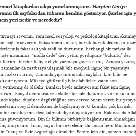
emavi kitaplardan sıkça yararlanmıştınız.
Harpten Geriye
umu ilk sayfalardan itibaren kendini gösteriyor. Şairler için 
ancın yeri nedir ve nerededir?
ırmayı severim. Yani nasıl sosyoloji ve psikoloji kitaplarını okumay
 bir bağ ile severim. Babaannem anlatır, büyük büyük dedem münze
 derlermiş fakat aslı yok tabii bu durumun, herhangi bir tarikat ile
a işte insanımız, “molla dede” der, yetim gördüğüne “buluntu” der,
-ı Kerim’i birebir hâliyle eliyle yazmaya gayret etmiş. Arapça yazmış
o zamanlar da matbaaya ulaşmak bile meçhul, ilginç bir yaşantıya
ü sözleri varmış. Zamanla yıpranmış tabii sayfalar, kim bilir ne
ı duruyordu. Müzeye götürmüş bile olabilirler, zaten son
etmemiş de olabilir. Bunları böyle anlatıyorum fakat işin ilginç
yorum. Sosyal demokrat ve seküler bir aile düşünün, vitrin süsü bi
cinde kişisel düşünce özgürlüğüne son derece önem veren bir yapıya
celerim sosyal demokrasi ile bağdaşmıyor. O konular çok karışık,
 bir varoluş meselesi kalmadı diye düşünüyorum. Kaldıysa da Alla
rına güveniyorum. Din ile bilimin birbiriyle bağlantısının olmadığını
 düşünüyorum. İnanç soyut bir meseledir. Bir insan hem Müslüma
lir. İnanç ve fikir özgürlüğü olmalıdır. Benim için din, şahsın inandı