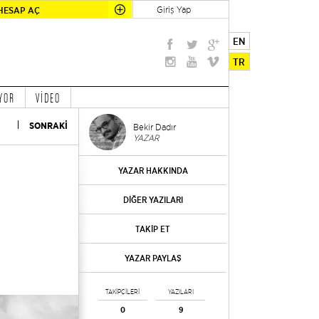
Giriş Yap
HESAP AÇ
EN
TR
YOR
VİDEO
SONRAKİ
Bekir Dadır
YAZAR
YAZAR HAKKINDA
DİĞER YAZILARI
TAKİP ET
YAZAR PAYLAŞ
TAKİPÇİLERİ
YAZILARI
0
9