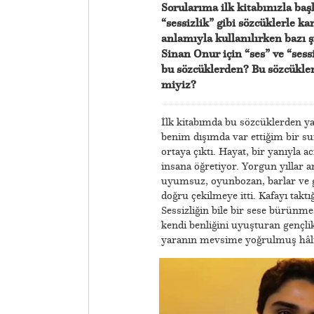
Sorularıma ilk kitabınızla ba
“sessizlik” gibi sözcüklerle ka
anlamıyla kullanılırken bazı ş
Sinan Onur için “ses” ve “sess
bu sözcüklerden? Bu sözcükler 
miyiz?
İlk kitabımda bu sözcüklerden ya
benim dışımda var ettiğim bir su
ortaya çıktı. Hayat, bir yanıyla a
insana öğretiyor. Yorgun yıllar a
uyumsuz, oyunbozan, barlar ve gün
doğru çekilmeye itti. Kafayı taktı
Sessizliğin bile bir sese bürünm
kendi benliğini uyuşturan gençli
yaranın mevsime yoğrulmuş hâli, 