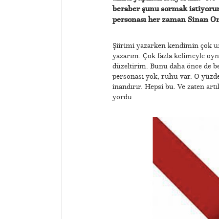
beraber şunu sormak istiyorum
personası her zaman Sinan O
Şiirimi yazarken kendimin çok u
yazarım. Çok fazla kelimeyle oyn
düzeltirim. Bunu daha önce de be
personası yok, ruhu var. O yüzden
inandırır. Hepsi bu. Ve zaten ar
yordu.