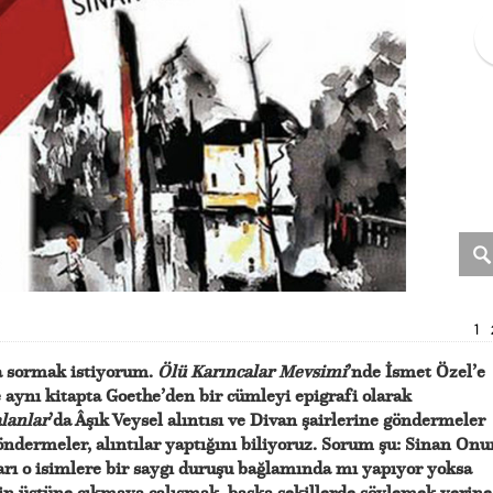
1
a sormak istiyorum.
Ölü Karıncalar Mevsimi
’nde İsmet Özel’e
aynı kitapta Goethe’den bir cümleyi epigrafi olarak
lanlar
’da Âşık Veysel alıntısı ve Divan şairlerine göndermeler
öndermeler, alıntılar yaptığını biliyoruz. Sorum şu: Sinan Onu
arı o isimlere bir saygı duruşu bağlamında mı yapıyor yoksa
in üstüne çıkmaya çalışmak, başka şekillerde söylemek yerine