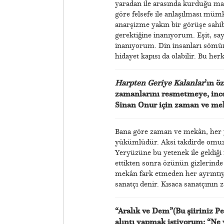
yaradan ile arasında kurduğu man
göre felsefe ile anlaşılması mümk
anarşizme yakın bir görüşe sahib
gerektiğine inanıyorum. Eşit, say
inanıyorum. Din insanları sömürg
hidayet kapısı da olabilir. Bu her
Harpten Geriye Kalanlar
’ın ö
zamanlarını resmetmeye, incel
Sinan Onur için zaman ve mek
Bana göre zaman ve mekân, her y
yükümlüdür. Aksi takdirde omuzl
Yeryüzüne bu yetenek ile geldiği 
ettikten sonra özünün gizlerind
mekân fark etmeden her ayrıntıy
sanatçı denir. Kısaca sanatçının 
“Aralık ve Dem”(Bu şiiriniz Pen
alıntı yapmak istiyorum: “Ne 