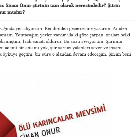
: Sinan Onur şiirinin tam olarak neresindedir? Şiirin
nur mudur?
zağında yer alıyorum. Kendimden geçercesine yazarım. Aniden
amam. Yontacağım yerler vardır illa ki göze çarpan, oraları belki
lirmiştim. İzah sanatı öldürür. Bu sözü seviyorum. Şiirimin
 ademi bir anlamı yok, şiir sarsıcı yalanları sever ve insanı
tık öyküye geçtim, bir süre o alandan devam edeceğim. Şiirim beni