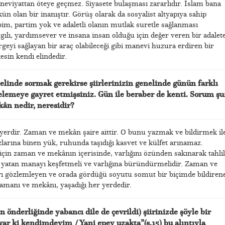
eviyattan öteye geçmez. Siyasete bulaşması zararlıdır. İslam bana
ün olan bir inanıştır. Görüş olarak da sosyalist altyapıya sahip
im, partim yok ve adaletli olanın mutlak suretle sağlanması
gılı, yardımsever ve insana insan olduğu için değer veren bir adalet
eyi sağlayan bir araç olabileceği gibi manevi huzura erdiren bir
kesin kendi elindedir.
zelinde sormak gerekirse şiirlerinizin genelinde günün farklı
emeye gayret etmişsiniz. Gün ile beraber de kenti. Sorum şu
ân nedir, neresidir?
erdir. Zaman ve mekân şaire aittir. O bunu yazmak ve bildirmek il
arına binen yük, ruhunda taşıdığı kasvet ve külfet arınamaz.
için zaman ve mekânın içerisinde, varlığını özünden sakınarak tahlil
e yatan manayı keşfetmeli ve varlığına büründürmelidir. Zaman ve
ı gözlemleyen ve orada gördüğü soyutu somut bir biçimde bildiren
zamanı ve mekânı, yaşadığı her yerdedir.
 önderliğinde yabancı dile de çevrildi) şiirinizde şöyle bir
var ki kendimdeyim / Yani epey uzakta”(s.15) bu alıntıyla