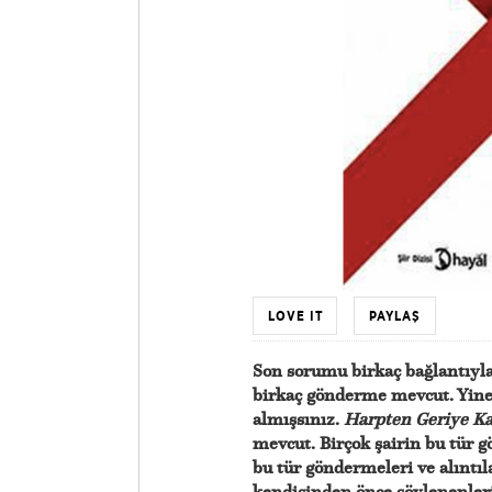
LOVE IT
PAYLAŞ
Son sorumu birkaç bağlantıyl
birkaç gönderme mevcut. Yine 
almışsınız.
Harpten Geriye Ka
mevcut. Birçok şairin bu tür g
bu tür göndermeleri ve alıntıl
kendisinden önce söylenenler