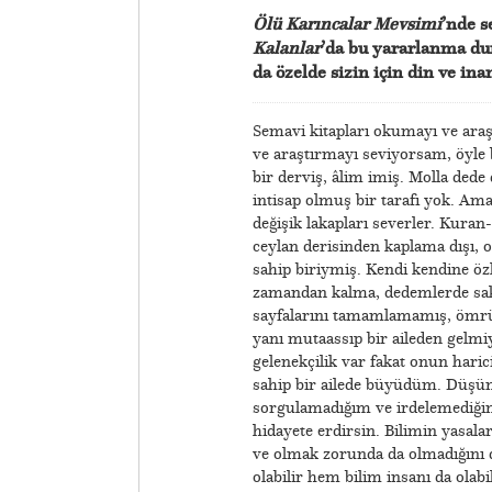
Ölü Karıncalar Mevsimi
’nde s
Kalanlar
’da bu yararlanma dur
da özelde sizin için din ve in
Semavi kitapları okumayı ve araşt
ve araştırmayı seviyorsam, öyle
bir derviş, âlim imiş. Molla dede
intisap olmuş bir tarafı yok. Am
değişik lakapları severler. Kuran
ceylan derisinden kaplama dışı, 
sahip biriymiş. Kendi kendine özl
zamandan kalma, dedemlerde sakl
sayfalarını tamamlamamış, ömrü y
yanı mutaassıp bir aileden gelmi
gelenekçilik var fakat onun hari
sahip bir ailede büyüdüm. Düşün
sorgulamadığım ve irdelemediğim
hidayete erdirsin. Bilimin yasala
ve olmak zorunda da olmadığını
olabilir hem bilim insanı da olabi