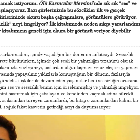
şlamak istiyorum.
Ölü Karıncalar Mevsimi
’nde sık sık “ses” ve
rşılaşıyoruz. Bazı şiirlerinizde bu sözcükler ilk ve gerçek
iirlerinizde okuru başka çağrışımlara, görüntülere götürüyor.
izlik” neyi imgeliyor? İlk kitabınızda neden sıkça yararlandın
kitabınızın geneli için okura bir görüntü veriyor diyebilir
rarlanmadım, içinde yaşadığım bir dönemin anlatısıydı. Sessizlik
rete bürünürken, içimde çok sesli bir yalnızlığın tezahürü olarak
cılarınızla yüzleşmeyi, acılardan olgunlaşmayı ve öz eleştiri yapmayı
rasında yapayalnız yıldızlarla konuştuğum bir dönem, fazlasıyla
delik ilişkiler ile devam eden yaşantılar beni sessizliğin ortasına
ğım ses ve sessizlik benim için örselenmişliği ve yalnızlığı imgeliyor.
esini bastırmak için çabalayan ve kendinden kaçmak adına sürekli
k acılarından türeyen zamanlardı, bu kitap o zamanlardan kalma bir
soğuk fakat kasvetin getirdiği acıyı da duyumsatıyor.