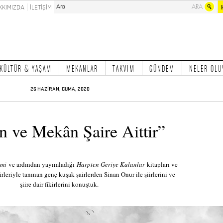
KKIMIZDA
İLETİŞİM
KÜLTÜR & YAŞAM
MEKANLAR
TAKVİM
GÜNDEM
NELER OLU
26 HAZİRAN, CUMA, 2020
 ve Mekân Şaire Aittir”
imi
ve ardından yayımladığı
Harpten Geriye Kalanlar
kitapları ve
irleriyle tanınan genç kuşak şairlerden Sinan Onur ile şiirlerini ve
şiire dair fikirlerini konuştuk.