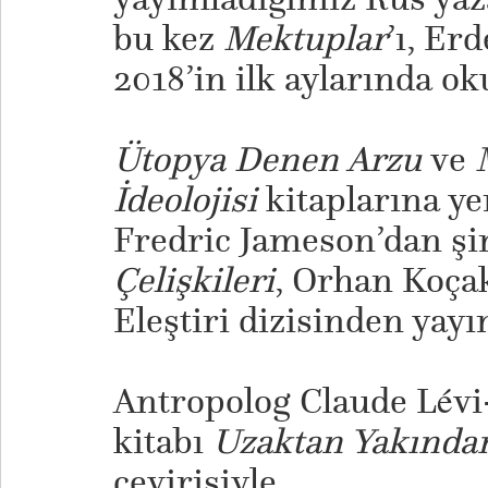
bu kez
Mektuplar
’ı, Er
2018’in ilk aylarında o
Ütopya Denen Arzu
ve
İdeolojisi
kitaplarına ye
Fredric Jameson’dan ş
Çelişkileri
, Orhan Koçak
Eleştiri dizisinden yay
Antropolog Claude Lévi
kitabı
Uzaktan Yakında
çevirisiyle.