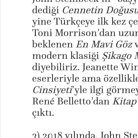
dediği
Cennetin Doğus
yine Türkçeye ilk kez ç
Toni Morrison’dan uzun
beklenen
En Mavi Göz
v
modern klasiği
Şikago 
diyebiliriz. Jeanette W
eserleriyle ama özellik
Cinsiyeti
’yle ilgi görm
René Belletto’dan
Kitap
çıktı.
3) 2018 yılında, John St