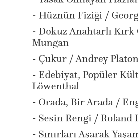
- Hüznün Fiziği / Geor
- Dokuz Anahtarlı Kırk
Mungan
- Çukur / Andrey Plato
- Edebiyat, Popüler Kül
Löwenthal
- Orada, Bir Arada / En
- Sesin Rengi / Roland 
- Sınırları Aşarak Yaşa