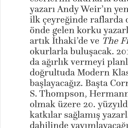
yazarı Andy Weir’ın ye
ilk çeyreğinde raflard
önde gelen korku yazarl
artık İthaki’de ve
The F
okurlarla buluşacak. 20
da ağırlık vermeyi plan
doğrultuda Modern Klas
başlayacağız. Başta Co
S. Thompson, Hermann 
olmak üzere 20. yüzyıl
katkılar sağlamış yazarl
dahilinde yayımlayacağ