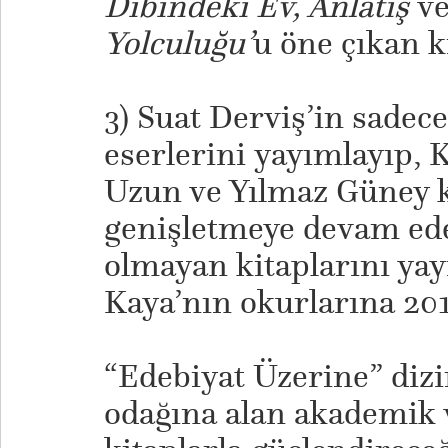
Dibindeki Ev, Anlatış
v
Yolculuğu’
u öne çıkan k
3) Suat Derviş’in sadece
eserlerini yayımlayıp,
Uzun ve Yılmaz Güney ki
genişletmeye devam ede
olmayan kitaplarını ya
Kaya’nın okurlarına 2018
“Edebiyat Üzerine” dizi
odağına alan akademik 