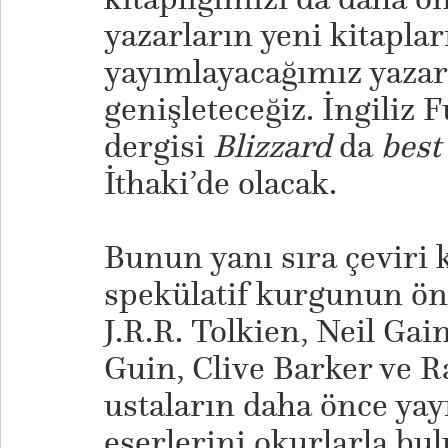
yazarların yeni kitaplar
yayımlayacağımız yazarl
genişleteceğiz. İngiliz 
dergisi
Blizzard
da
best
İthaki’de olacak.
​Bunun yanı sıra çeviri
spekülatif kurgunun ön
J.R.R. Tolkien, Neil Ga
Guin, Clive Barker ve R
ustaların daha önce y
eserlerini okurlarla bu