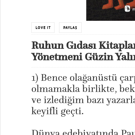
LOVE IT
PAYLAŞ
Ruhun Gıdası Kitapla
Yönetmeni Güzin Yalı
1) Bence olağanüstü çarp
olmamakla birlikte, bek
ve izlediğim bazı yazar
keyifli geçti.
Dünya edebiyatında Pau