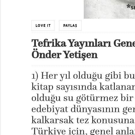
LOVE IT
PAYLAŞ
Tefrika Yayınları Gen
Önder Yetişen
1) Her yıl olduğu gibi b
kitap sayısında katlana
olduğu su götürmez bir
edebiyat dünyasının ge
kalkarsak tez konusuna 
Türkiye için, genel anl