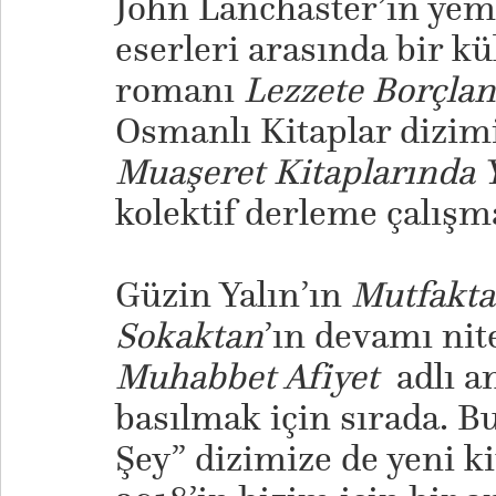
John Lanchaster’ın yem
eserleri arasında bir kü
romanı
Lezzete Borçl
Osmanlı Kitaplar dizim
Muaşeret Kitaplarınd
kolektif derleme çalışm
​Güzin Yalın’ın
Mutfakta
Sokaktan
’ın devamı nit
Muhabbet Afiyet
adlı an
basılmak için sırada. 
Şey” dizimize de yeni ki