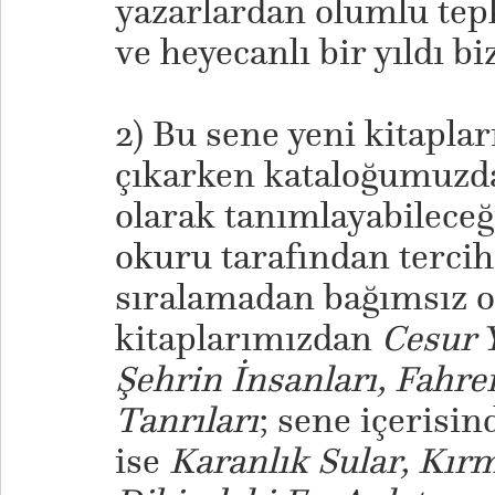
yazarlardan olumlu tepk
ve heyecanlı bir yıldı bi
2) Bu sene yeni kitapla
çıkarken kataloğumuzda
olarak tanımlayabileceğ
okuru tarafından tercih 
sıralamadan bağımsız o
kitaplarımızdan
Cesur 
Şehrin İnsanları, Fahre
Tanrıları
; sene içerisi
ise
Karanlık Sular, Kır