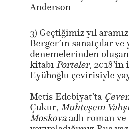
Anderson
3) Geçtiğimiz yıl aramı
Berger’ın sanatçılar ve 
denemelerinden oluşan
kitabı
Porteler
, 2018’in 
Eyüboğlu çevirisiyle ya
Metis Edebiyat’ta
Çeve
Çukur,
Muhteşem Vahş
Moskova
adlı roman ve 
yayımladığımız Rus yaz