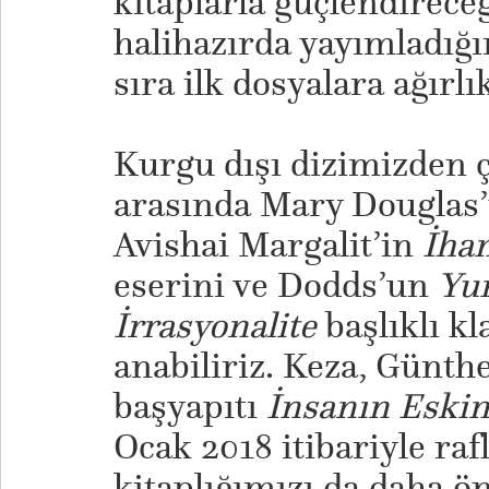
kitaplarla güçlendirece
halihazırda yayımladığı
sıra ilk dosyalara ağırl
Kurgu dışı dizimizden ç
arasında Mary Douglas
Avishai Margalit’in
İha
eserini ve Dodds’un
Yun
İrrasyonalite
başlıklı kl
anabiliriz. Keza, Günth
başyapıtı
İnsanın Eskim
Ocak 2018 itibariyle raf
kitaplığımızı da daha ö