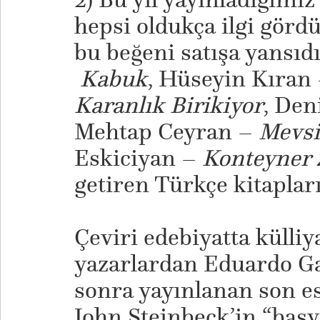
hepsi oldukça ilgi görd
bu beğeni satışa yansıd
Kabuk
, Hüseyin Kıran
Karanlık Birikiyor
, Den
Mehtap Ceyran –
Mevsi
Eskiciyan –
Konteyner 
getiren Türkçe kitapları
Çeviri edebiyatta külli
yazarlardan Eduardo 
sonra yayınlanan son e
John Steinbeck’in “baş