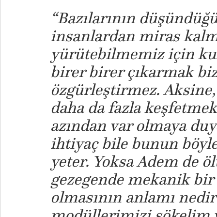
“Bazılarının düşündüğü
insanlardan miras kalm
yürütebilmemiz için ku
birer birer çıkarmak bi
özgürleştirmez. Aksine,
daha da fazla keşfetmek
azından var olmaya du
ihtiyaç bile bunun böy
yeter. Yoksa Adem de öl
gezegende mekanik bir
olmasının anlamı nedir
modüllerimizi sökelim v