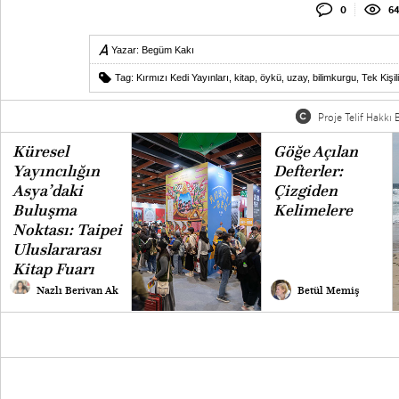
0
64
Yazar:
Begüm Kakı
Tag:
Kırmızı Kedi Yayınları
,
kitap
,
öykü
,
uzay
,
bilimkurgu
,
Tek Kişil
Proje Telif Hakkı B
Küresel
Göğe Açılan
Yayıncılığın
Defterler:
Asya’daki
Çizgiden
Buluşma
Kelimelere
Noktası: Taipei
Uluslararası
Kitap Fuarı
Nazlı Berivan Ak
Betül Memiş