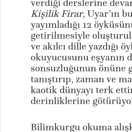
verdiği derslerine deva
Kişilik Firar
, Uyar’ın b
yayımladığı 12 öyküsün
getirilmesiyle oluşturul
ve akılcı dille yazdığı ö
okuyucusunu eşyanın do
sonsuzluğunun önüne ge
tanıştırıp, zaman ve m
kaotik dünyayı terk etti
derinliklerine götürüyo
Bilimkurgu okuma alış