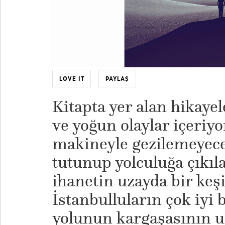
LOVE IT
PAYLAŞ
Kitapta yer alan hikayel
ve yoğun olaylar içeriy
makineyle gezilemeyece
tutunup yolculuğa çıkıla
ihanetin uzayda bir keşi
İstanbulluların çok iyi 
yolunun kargaşasının u