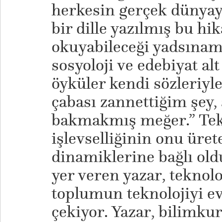
herkesin gerçek dünyaya
bir dille yazılmış bu hi
okuyabileceği yadsınama
sosyoloji ve edebiyat alt
öyküler kendi sözleri
çabası zannettiğim şey
bakmakmış meğer.” Tekn
işlevselliğinin onu üre
dinamiklerine bağlı ol
yer veren yazar, teknol
toplumun teknolojiyi ev
çekiyor. Yazar, bilimkur