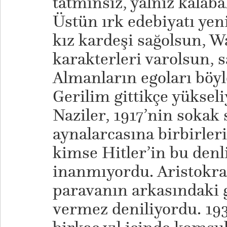
tatminsiz, yalnız kalaba
Üstün ırk edebiyatı yeni
kız kardeşi sağolsun, W
karakterleri varolsun, 
Almanların egoları böyle
Gerilim gittikçe yüksel
Naziler, 1917’nin sokak 
aynalarcasına birbirle
kimse Hitler’in bu denl
inanmıyordu. Aristokras
paravanın arkasındaki g
vermez deniliyordu. 19