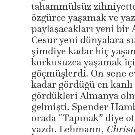
tahammülsüz zihniyette
özgürce yaşamak ve yaz
paylaşacakları yeni bir 
Cesur yeni dünyalara s
şimdiye kadar hiç yaşam
korkusuzca yaşamak iç
göçmüşlerdi. On sene ev
kadar gördüğü en kanlı
gördükleri Almanya olm
gelmişti. Spender Hambu
orada “Tapınak” diye o
yazdı. Lehmann,
Christ