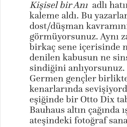
Kişisel bir Anı
adlı hatır
kaleme aldı. Bu yazarla
dost/düşman kavramını
görmüyorsunuz. Aynı z
birkaç sene içerisinde n
denilen kabusun ne sins
sindiğini anlıyorsunuz.
Germen gençler birlikte
kenarlarında sevişiyord
eşiğinde bir Otto Dix t
Bauhaus altın çağında 
ateşindeki fotoğraf sanat