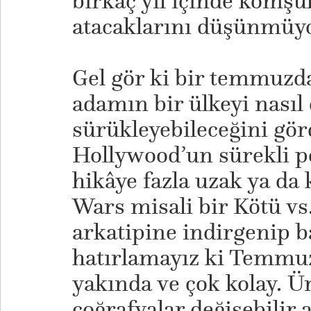
birkaç yıl içinde komşul
atacaklarını düşünmüy
Gel gör ki bir temmuzda 
adamın bir ülkeyi nası
sürükleyebileceğini gö
Hollywood’un sürekli p
hikâye fazla uzak ya da 
Wars misali bir Kötü vs.
arkatipine indirgenip bas
hatırlamayız ki Temmu
yakında ve çok kolay. Ü
coğrafyalar değişebilir