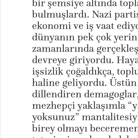
bir şemsiye altında top
bulmuşlardı. Nazi partis
ekonomi ve iş vaat ediy
dünyanın pek çok yerind
zamanlarında gerçekle
devreye giriyordu. Haya
işsizlik çoğaldıkça, top
haline geliyordu. Üstün
dillendiren demagogla
mezhepçi yaklaşımla “y
yoksunuz” mantalitesiy
birey olmayı becerememi