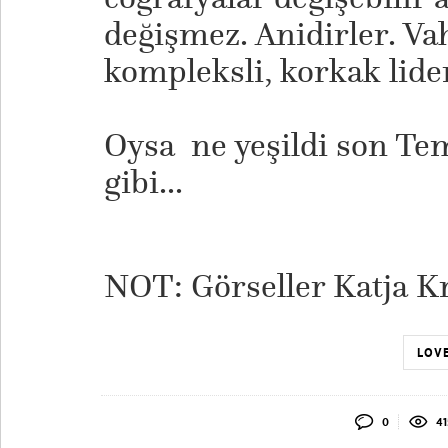
değişmez. Anidirler. Vah
kompleksli, korkak lider
​Oysa ne yeşildi son Te
gibi...
NOT: Görseller Katja Kr
LOVE
0
41