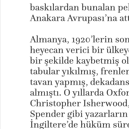
baskılardan bunalan pek
Anakara Avrupası’na att
Almanya, 1920’lerin so
heyecan verici bir ülkeyd
bir şekilde kaybetmiş o
tabular yıkılmış, frenle
tavan yapmış, dekadans 
almıştı. O yıllarda Oxfo
Christopher Isherwood
Spender gibi yazarların
İngiltere’de hüküm sür