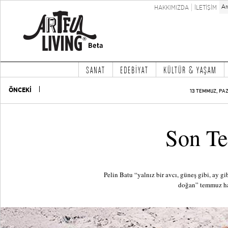
HAKKIMIZDA
İLETİŞİM
SANAT
EDEBİYAT
KÜLTÜR & YAŞAM
ÖNCEKİ
13 TEMMUZ, PAZ
Son T
Pelin Batu “yalnız bir avcı, güneş gibi, ay gi
doğan” temmuz ha