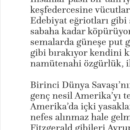
keşfedercesine vücutlar
Edebiyat eğriotları gibi
sabaha kadar köpürüyor
semalarda güneşe put gi
gibi bırakıyor kendini k
namütenahi özgürlük, il
Birinci Dünya Savaşı’nı
genç nesil Amerika’yı t
Amerika’da içki yasaklan
nefes alınmaz hale gel
Fitzgerald gibileri Avru