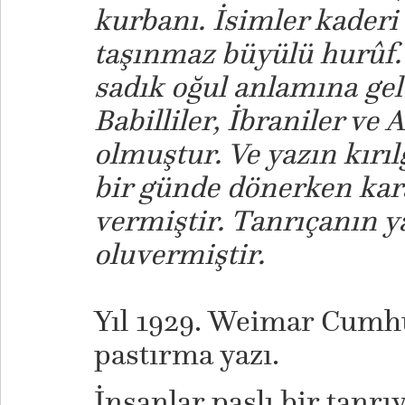
kurbanı. İsimler kaderi
taşınmaz büyülü hurûf. 
sadık oğul anlamına ge
Babilliler, İbraniler v
olmuştur. Ve yazın kırıl
bir günde dönerken kara
vermiştir. Tanrıçanın 
oluvermiştir.
Yıl 1929. Weimar Cumhu
pastırma yazı.
İnsanlar paslı bir tanrı