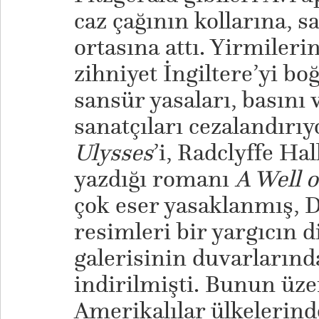
caz çağının kollarına, 
ortasına attı. Yirmiler
zihniyet İngiltere’yi bo
sansür yasaları, basını 
sanatçıları cezalandırı
Ulysses
’i, Radclyffe Hal
yazdığı romanı
A Well 
çok eser yasaklanmış, 
resimleri bir yargıcın d
galerisinin duvarlarınd
indirilmişti. Bunun üze
Amerikalılar ülkelerinde