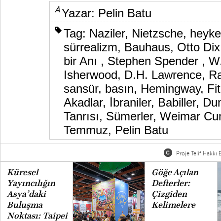
Yazar:
Pelin Batu
Tag:
Naziler
,
Nietzsche
,
heyke
sürrealizm
,
Bauhaus
,
Otto Di
bir Anı
,
Stephen Spender
,
W
Isherwood
,
D.H. Lawrence
,
Ra
sansür
,
basın
,
Hemingway
,
Fi
Akadlar
,
İbraniler
,
Babiller
,
Du
Tanrısı
,
Sümerler
,
Weimar Cum
Temmuz
,
Pelin Batu
Proje Telif Hakkı B
Küresel
Göğe Açılan
Yayıncılığın
Defterler:
Asya’daki
Çizgiden
Buluşma
Kelimelere
Noktası: Taipei