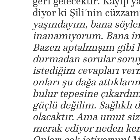
geri gelecektir. Kayıp y
diyor ki Şili’nin cüzzam
yaşındayım, bana söylen
inanamıyorum. Bana in
Bazen aptalmışım gibi
durmadan sorular soru
istediğim cevapları ver
onları şu dağa attıkları
bulur tepesine çıkardım
güçlü değilim. Sağlıklı 
olacaktır. Ama umut size
merak ediyor neden kemi
Onları çok istiyorum! 