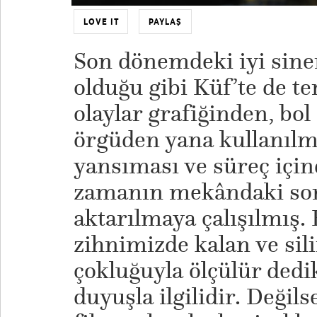
LOVE IT
PAYLAŞ
Son dönemdeki iyi sin
olduğu gibi Küf’te de te
olaylar grafiğinden, bol
örgüden yana kullanılm
yansıması ve süreç için
zamanın mekândaki som
aktarılmaya çalışılmış. B
zihnimizde kalan ve si
çokluğuyla ölçülür dedik
duyuşla ilgilidir. Değil