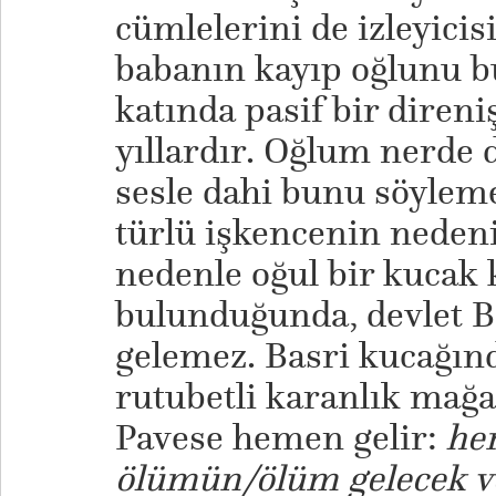
cümlelerini de izleyicis
babanın kayıp oğlunu b
katında pasif bir direni
yıllardır. Oğlum nerde 
sesle dahi bunu söylemek
türlü işkencenin nedeni
nedenle oğul bir kucak
bulunduğunda, devlet Ba
gelemez. Basri kucağın
rutubetli karanlık mağar
Pavese hemen gelir:
her
ölümün/ölüm gelecek ve