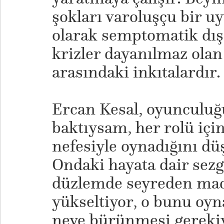
şokları varoluşçu bir 
olarak semptomatik dı
krizler dayanılmaz olan 
arasındaki inkıtalardır.
Ercan Kesal, oyunculu
baktıysam, her rolü içi
nefesiyle oynadığını d
Ondaki hayata dair sezgi
düzlemde seyreden mad
yükseltiyor, o bunu oy
neye bürünmesi gerekiy