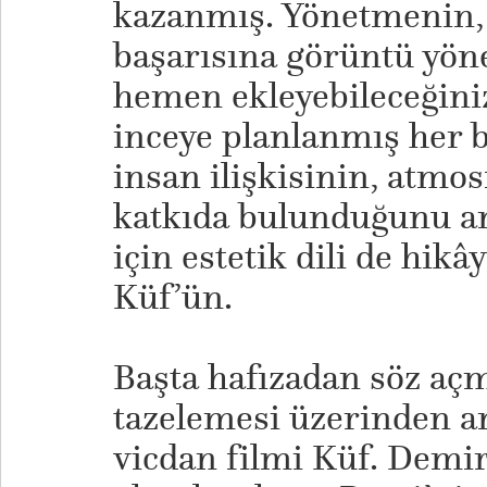
kazanmış. Yönetmenin,
başarısına görüntü yön
hemen ekleyebileceğiniz
inceye planlanmış her 
insan ilişkisinin, atmos
katkıda bulunduğunu anl
için estetik dili de hikâ
Küf’ün.
Başta hafızadan söz açmı
tazelemesi üzerinden a
vicdan filmi Küf. Demir 