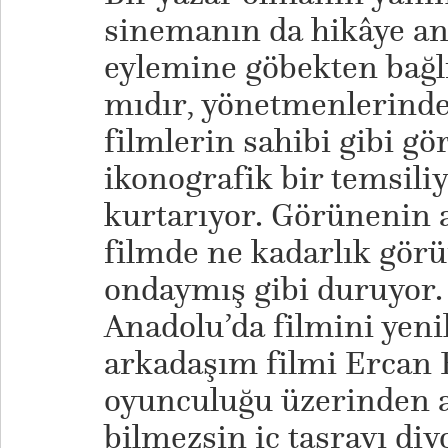
sinemanın da hikâye an
eylemine göbekten bağl
mıdır, yönetmenlerinde
filmlerin sahibi gibi g
ikonografik bir temsiliy
kurtarıyor. Görünenin 
filmde ne kadarlık gör
ondaymış gibi duruyor.
Anadolu’da filmini yeni
arkadaşım filmi Ercan K
oyunculuğu üzerinden a
bilmezsin iç taşrayı diy