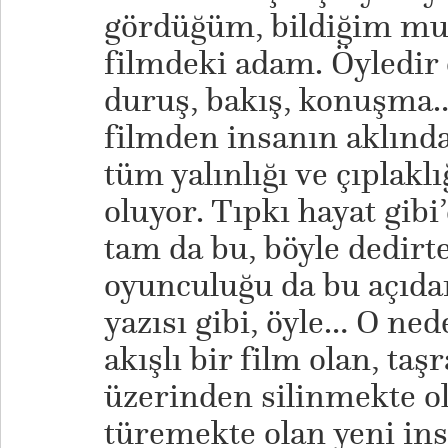
gördüğüm, bildiğim muh
filmdeki adam. Öyledir 
duruş, bakış, konuşma… 
filmden insanın aklında
tüm yalınlığı ve çıplakl
oluyor. Tıpkı hayat gibi’
tam da bu, böyle dedirte
oyunculuğu da bu açıda
yazısı gibi, öyle… O ne
akışlı bir film olan, taş
üzerinden silinmekte ola
türemekte olan yeni ins