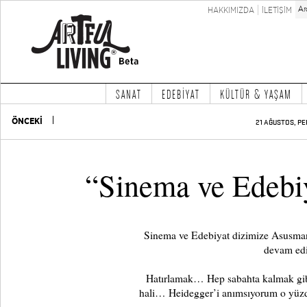
HAKKIMIZDA
İLETİŞİM
SANAT
EDEBİYAT
KÜLTÜR & YAŞAM
ÖNCEKİ
21 AĞUSTOS, PE
“Sinema ve Edebi
Sinema ve Edebiyat dizimize Asusman
devam edi
Hatırlamak… Hep sabahta kalmak gibi.
hali… Heidegger’i anımsıyorum o yüzd