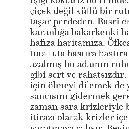
Işığı koklarız bu filmde
çiçek değil küflü bir ru
taşar perdeden. Basri e
karanlığa bakarkenki ha
hafıza haritamıza. Öfkes
tuta tuta bastıra bastıra
azalmış bu adamın ruhu
gibi sert ve rahatsızdı
için ölmeyi dilemek de 
sancısını gidermek gere
zaman sara krizleriyle
itirazı olarak krizler iç
yaratmaya çalışır. Beyi