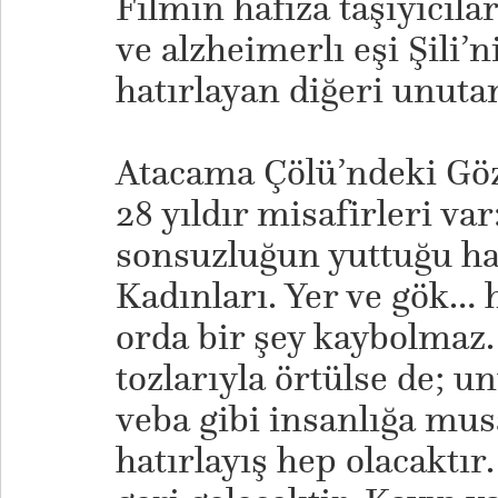
Filmin hafıza taşıyıcıl
ve alzheimerlı eşi Şili’
hatırlayan diğeri unut
Atacama Çölü’ndeki Göz
28 yıldır misafirleri va
sonsuzluğun yuttuğu ha
Kadınları. Yer ve gök… 
orda bir şey kaybolmaz. 
tozlarıyla örtülse de; 
veba gibi insanlığa musa
hatırlayış hep olacaktır