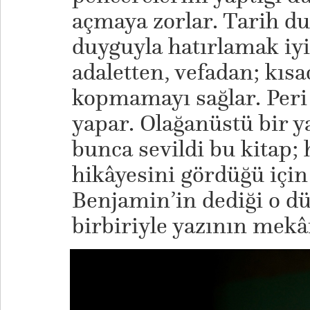
açmaya zorlar. Tarih d
duyguyla hatırlamak iyi
adaletten, vefadan; kıs
kopmamayı sağlar. Per
yapar. Olağanüstü bir ya
bunca sevildi bu kitap;
hikâyesini gördüğü için
Benjamin’in dediği o dü
birbiriyle yazının mekân