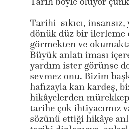
Tarih böyle oluyor çünk
Tarihi sıkıcı, insansız
dönük düz bir ilerleme ç
görmekten ve okumakta
Büyük anlatı iması içer
yardım ister görünse de
sevmez onu. Bizim başka
hafızayla kan kardeş, b
hikâyelerden mürekkep
tarihe çok ihtiyacımız 
sözünü ettiği hikâye anl