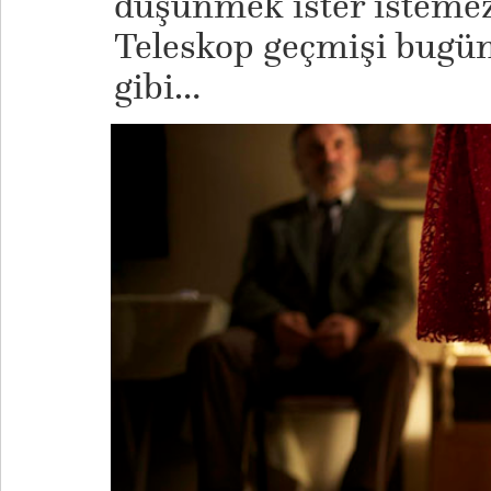
düşünmek ister istemez 
Teleskop geçmişi bugüne
gibi…