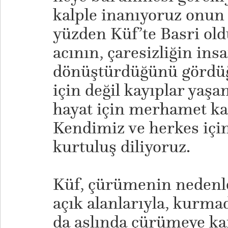
kalple inanıyoruz onun 
yüzden Küf’te Basri ol
acının, çaresizliğin ins
dönüştürdüğünü gördü
için değil kayıplar yaşa
hayat için merhamet kap
Kendimiz ve herkes iç
kurtuluş diliyoruz.
Küf, çürümenin nedenle
açık alanlarıyla, kurmad
da aslında çürümeye k