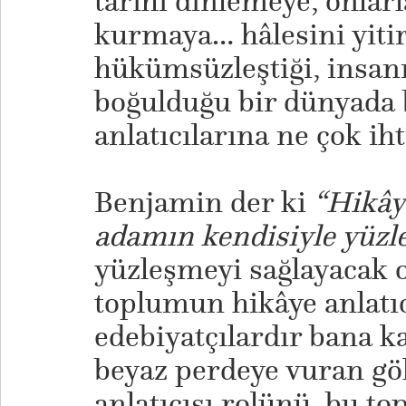
tarihi dinlemeye, onlarl
kurmaya… hâlesini yiti
hükümsüzleştiği, insanı
boğulduğu bir dünyada 
anlatıcılarına ne çok ih
Benjamin der ki
“Hikâye
adamın kendisiyle yüzleş
yüzleşmeyi sağlayacak 
toplumun hikâye anlatıc
edebiyatçılardır bana k
beyaz perdeye vuran gö
anlatıcısı rolünü bu to