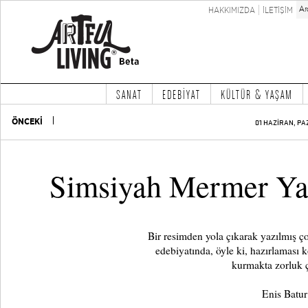
HAKKIMIZDA
İLETİŞİM
SANAT
EDEBİYAT
KÜLTÜR & YAŞAM
ÖNCEKİ
01 HAZİRAN, PA
Simsiyah Mermer Ya
Bir resimden yola çıkarak yazılmış ço
edebiyatında, öyle ki, hazırlaması 
kurmakta zorluk ç
Enis Batu