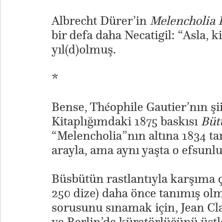
Albrecht Dürer’in
Melencholia 
bir defa daha Necatigil: “Asla, 
yıl(d)olmuş.
*
Bense, Théophile Gautier’nın ş
Kitaplığımdaki 1875 baskısı
Bütü
“Melencholia”nın altına 1834 tar
arayla, ama aynı yaşta o efsun
Büsbütün rastlantıyla karşıma çı
250 dize) daha önce tanımış o
sorusunu sınamak için, Jean Cla
ve Berlin’de küratörlüğünü üstl