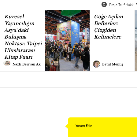
Proje Telif Hakkı B
Küresel
Göğe Açılan
Yayıncılığın
Defterler:
Asya’daki
Çizgiden
Buluşma
Kelimelere
Noktası: Taipei
Uluslararası
Kitap Fuarı
Nazlı Berivan Ak
Betül Memiş