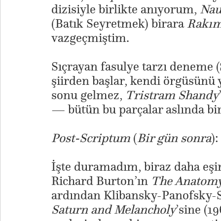
dizisiyle birlikte anıyorum,
Nau
(Batık Seyretmek) birara
Rakım
vazgeçmiştim.
Sıçrayan fasulye tarzı deneme (
şiirden başlar, kendi örgüsünü y
sonu gelmez,
Tristram Shandy
— bütün bu parçalar aslında bi
Post-Scriptum
(
Bir gün sonra
):
İşte duramadım, biraz daha eşin
Richard Burton’ın
The Anatomy
ardından Klibansky-Panofsky-S
Saturn and Melancholy
’sine (1