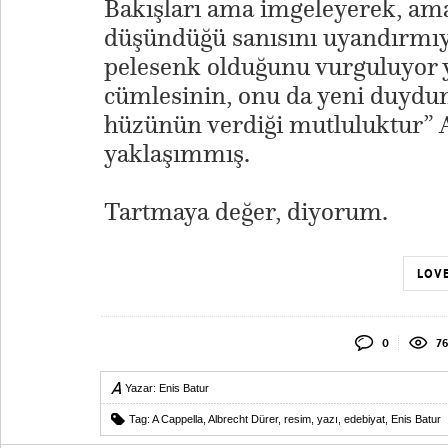
Bakışları ama imgeleyerek, am
düşündüğü sanısını uyandırmıy
pelesenk olduğunu vurguluyor 
cümlesinin, onu da yeni duydu
hüzünün verdiği mutluluktur” 
yaklaşımmış.
Tartmaya değer, diyorum.
LOVE
0
76
Yazar:
Enis Batur
Tag:
A Cappella
,
Albrecht Dürer
,
resim
,
yazı
,
edebiyat
,
Enis Batur