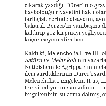
çıkarak yazdığı, Dürer’in o gra
kaybolduğu rivayetini haklı ola
tarihçisi. Yerinde olsaydım, ayn
bakarak Borges’in yanıbaşına di
kaldırıp göz kırpmayı yeğliyoru
küçümseyemedim ben.
Kaldı ki, Melencholia II ve III, o
Satürn ve Melankoli
’nin yazarla
Netteishem’le Agrippa’nın mel
ileri sürdüklerinin Dürer’i sard
Melencholia I imgelem, II us, III
temsil ediyor melankolinin — d
imgeleminin sularına dalmış, o