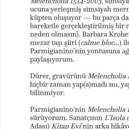
Melencholia 1514-2003
, simsiy
ucuna yerleşmiş simsiyah mer
küpten oluşuyor — bu parça da
hareketle gerçekleştirilmiş bir r
neden olmasın). Barbara Krohe
mezar taşı şiiri (
calme bloc
…) i
Parmigianino’nin yontusuna
ağ
paylaşıyorum.
Dürer, gravürünü
Melencholia 
hiçbir zaman yap(a)madı mı, ya
bilinmiyor.
Parmigianino’nin
Melencholia I
sürüyorum. Sanatçının
L’Isola 
Adası)
Kitap Evi
’nin arka hikây