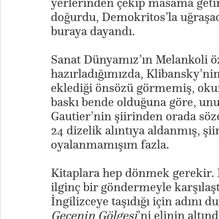
yerlerinden çekip masama getir
doğurdu, Demokritos’la uğraşad
buraya dayandı.
Sanat Dünyamız’ın Melankoli öze
hazırladığımızda, Klibansky’ni
eklediği önsözü görmemiş, oku
baskı bende olduğuna göre, un
Gautier’nin şiirinden orada sözet
24 dizelik alıntıya aldanmış, ş
oyalanmamışım fazla.
Kitaplara hep dönmek gerekir.
ilginç bir göndermeyle karşıla
İngilizceye taşıdığı için adın
Gecenin Gölgesi
’ni elinin altın