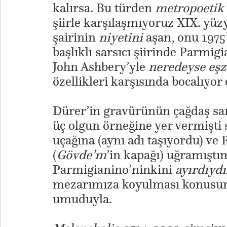
kalırsa. Bu türden
metropoetik
şiirle karşılaşmıyoruz XIX. yüzy
şairinin
niyetini
aşan, onu 1975
başlıklı sarsıcı şiirinde Parm
John Ashbery’yle
neredeyse eş
özellikleri karşısında bocalıyor
Dürer’in gravürünün çağdaş san
üç olgun örneğine yer vermişti s
uçağına (aynı adı taşıyordu) v
(
Gövde’m
’in kapağı) uğramıştı
Parmigianino’ninkini
ayırdıyd
mezarımıza koyulması konusun
umuduyla.