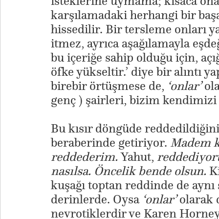
isteklerine uymama; kısaca ona 
karşılamadaki herhangi bir başar
hissedilir. Bir tersleme onları 
itmez, ayrıca aşağılamayla eşde
bu içeriğe sahip olduğu için, a
öfke yükseltir.’ diye bir alıntı 
birebir örtüşmese de,
‘onlar’
ol
genç ) şairleri, bizim kendimizi
Bu kısır döngüde reddedildiği
beraberinde getiriyor.
Madem ki
reddederim.
Yahut,
reddediyor
nasılsa. Öncelik bende olsun.
K
kuşağı toptan reddinde de aynı 
derinlerde. Oysa
‘onlar’
olarak 
nevrotiklerdir ve Karen Horney