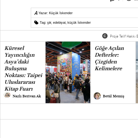
Yazar:
Küçük İskender
Tag:
şiir
,
edebiyat
,
küçük İskender
Proje Telif Hakkı B
Küresel
Göğe Açılan
Yayıncılığın
Defterler:
Asya’daki
Çizgiden
Buluşma
Kelimelere
Noktası: Taipei
Uluslararası
Kitap Fuarı
Nazlı Berivan Ak
Betül Memiş