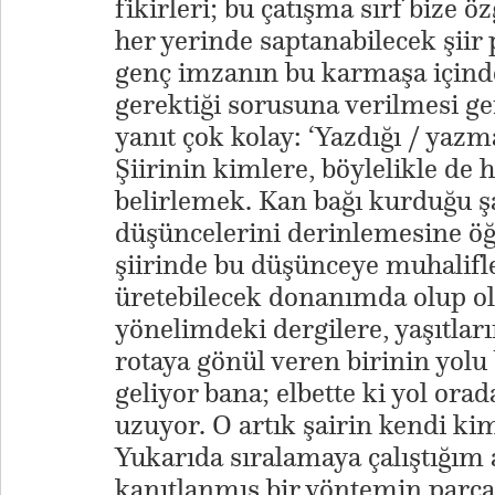
fikirleri; bu çatışma sırf bize 
her yerinde saptanabilecek şiir 
genç imzanın bu karmaşa içinde 
gerektiği sorusuna verilmesi ge
yanıt çok kolay: ‘Yazdığı / yazma
Şiirinin kimlere, böylelikle de
belirlemek. Kan bağı kurduğu şai
düşüncelerini derinlemesine ö
şiirinde bu düşünceye muhalifle
üretebilecek donanımda olup o
yönelimdeki dergilere, yaşıtları
rotaya gönül veren birinin yolu b
geliyor bana; elbette ki yol ora
uzuyor. O artık şairin kendi kim
Yukarıda sıralamaya çalıştığım
kanıtlanmış bir yöntemin parçal