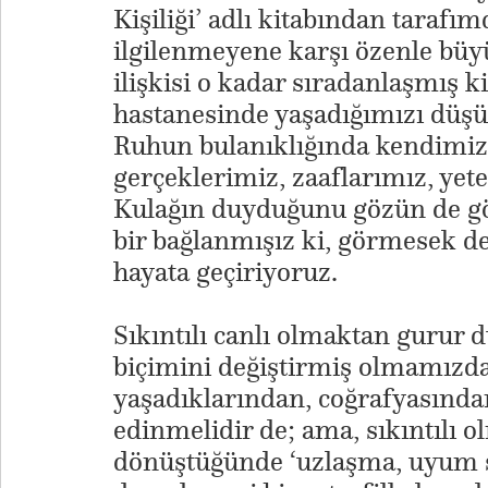
Kişiliği’ adlı kitabından tarafı
ilgilenmeyene karşı özenle büy
ilişkisi o kadar sıradanlaşmış ki
hastanesinde yaşadığımızı düş
Ruhun bulanıklığında kendimizd
gerçeklerimiz, zaaflarımız, yet
Kulağın duyduğunu gözün de gör
bir bağlanmışız ki, görmesek de
hayata geçiriyoruz.
Sıkıntılı canlı olmaktan guru
biçimini değiştirmiş olmamızda
yaşadıklarından, coğrafyasından
edinmelidir de; ama, sıkıntılı 
dönüştüğünde ‘uzlaşma, uyum s