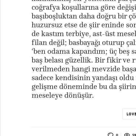
coğrafya koşullarına göre değişi
başıboşluktan daha doğru bir ç
huzursuz etse de şiir eninde so
de kastım terbiye, ast-üst mese
filan değil; basbayağı oturup ç
‘ben odama kapandım; üç beş sa
baş belası güzellik. Bir fikir v
verilmeden hangi mevzide başar
sadece kendisinin yandaşı oldu 
gelişme döneminde bu da şiirin
meseleye dönüşür.
LOVE
0
5