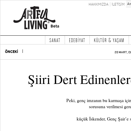
HAKKIMIZDA
İLETİŞİM
SANAT
EDEBİYAT
KÜLTÜR & YAŞAM
ÖNCEKİ
20 MART, C
Şiiri Dert Edinenle
Peki, genç imzanın bu karmaşa içind
sorusuna verilmesi ger
küçük İskender, Genç Şair’e