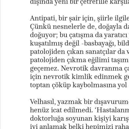
dışında yeni bir çetrefille karşıl
Antipati, bir şair için, şiirle il
Çünkü nesnelerle de, doğayla d
doğuyor; bu çatışma da yaratıcı 
kuşatılmış değil -basbayağı, bild
patolojiden çıkan sanatçılar da 
patolojiden çıkma eğilimi taşı
geçemez. Nevrotik davranma çab
için nevrotik kimlik edinmek ge
toptan çöküp kaybolmasına yol 
Velhasıl, yazmak bir dışavurum
henüz icat edilmedi. ‘Hastalanm
doktorluğa soyunan kişiyi karı
iyi anlamak belki hepimizi rahatl