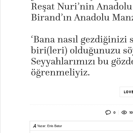
Reşat Nuri’nin Anadolu
Birand’ın Anadolu Manza
‘Bana nasıl gezdiğinizi s
biri(leri) olduğunuzu sö
Seyyahlarımızı bu göz
öğrenmeliyiz.
LOVE
0
10
Yazar:
Enis Batur