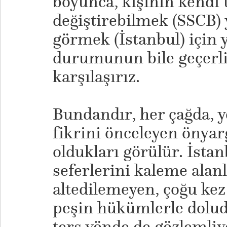
boyunca, kişinin kendi 
değiştirebilmek (SSCB) 
görmek (İstanbul) için
durumunun bile geçerli
karşılaşırız.
Bundandır, her çağda, y
fikrini önceleyen önya
oldukları görülür. İstan
seferlerini kaleme alanla
altedilemeyen, çoğu kez 
peşin hükümlerle dolud
ters yönde de gözlemliy