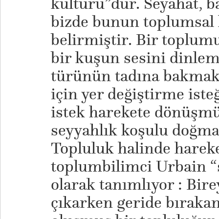
kültürü”dür. Seyahat, ba
bizde bunun toplumsal k
belirmiştir. Bir toplum
bir kuşun sesini dinleme
türünün tadına bakmak,
için yer değiştirme ist
istek harekete dönüşm
seyyahlık koşulu doğm
Topluluk halinde harek
toplumbilimci Urbain “
olarak tanımlıyor : Birey
çıkarken geride bıraka