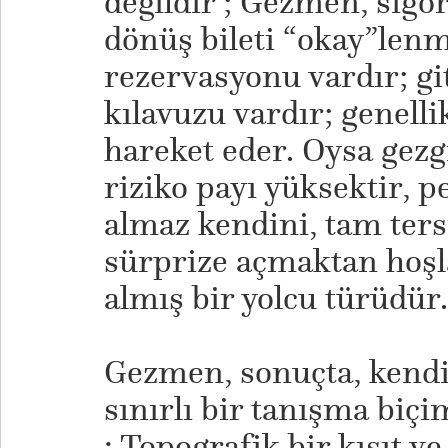
değildir ; Gezmen, sigort
dönüş bileti “okay”lenmi
rezervasyonu vardır; git
kılavuzu vardır; genelli
hareket eder. Oysa gez
riziko payı yüksektir, p
almaz kendini, tam ters
sürprize açmaktan hoşla
almış bir yolcu türüdür.
Gezmen, sonuçta, kendis
sınırlı bir tanışma biçi
: Topografik bir kısıt v