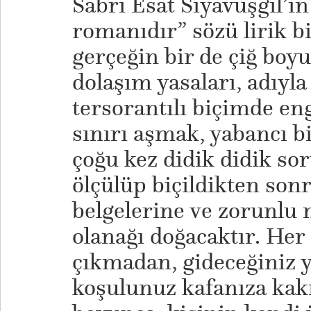
Sabri Esat Siyavuşgil’in
romanıdır” sözü lirik b
gerçeğin bir de çiğ boyut
dolaşım yasaları, adıyla
tersorantılı biçimde eng
sınırı aşmak, yabancı b
çoğu kez didik didik so
ölçülüp biçildikten sonr
belgelerine ve zorunlu
olanağı doğacaktır. Her 
çıkmadan, gideceğiniz y
koşulunuz kafanıza kakı