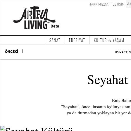
HAKKIMIZDA
İLETİŞİM
SANAT
EDEBİYAT
KÜLTÜR & YAŞAM
ÖNCEKİ
05 MART, S
Seyahat
Enis Batur
"Seyahat", önce, insanın içdünyasının 
ya da durmadan yoklayan bir yer 