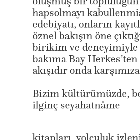
oluşmuş bir topluluğu
hapsolmayı kabullenmiş 
edebiyatı, onların kayıtl
öznel bakışın öne çıktığ
birikim ve deneyimiyle 
bakıma Bay Herkes’ten a
akışıdır onda karşımıza
Bizim kültürümüzde, bel
ilginç seyahatnâme
kitapları, yolculuk izle