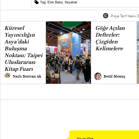
Tag:
Enis Batur
,
Seyahat
Proje Telif Hakkı B
Küresel
Göğe Açılan
Yayıncılığın
Defterler:
Asya’daki
Çizgiden
Buluşma
Kelimelere
Noktası: Taipei
Uluslararası
Kitap Fuarı
Nazlı Berivan Ak
Betül Memiş