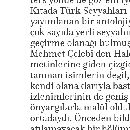
Kıtada Türk Seyyahları b
yayımlanan bir antoloj
çok sayıda yerli seyyah
geçirme olanağı bulmu
Mehmet Çelebi’den Hald
metinlerine giden çizgid
tanınan isimlerin değil,
kendi olanaklarıyla bas
izlenimlerinin de geniş
önyargılarla malûl oldu
ortadaydı. Önceden bild
atılamayacak bir bölü