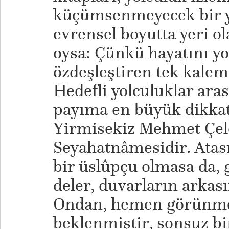
küçümsenmeyecek bir yer
evrensel boyutta yeri o
oysa: Çünkü hayatını yo
özdeşleştiren tek kalem
Hedefli yolculuklar ara
payıma en büyük dikka
Yirmisekiz Mehmet Çel
Seyahatnâmesidir. Atası
bir üslûpçu olmasa da, g
deler, duvarların arkası
Ondan, hemen görünme
beklenmiştir, sonsuz bi