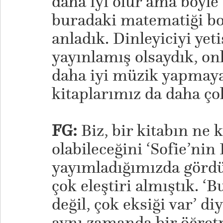
daha iyi olur ama böyle 
buradaki matematiği b
anladık. Dinleyiciyi yeti
yayınlamış olsaydık, on
daha iyi müzik yapmaya
kitaplarımız da daha ç
FG:
Biz, bir kitabın ne k
olabileceğini ‘Sofie’nin
yayımladığımızda gördü
çok eleştiri almıştık. ‘Bu
değil, çok eksiği var’ di
aynı zamanda bir öğret