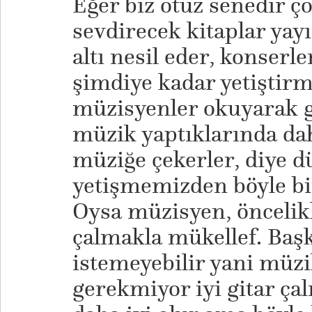
Eğer biz otuz senedir ç
sevdirecek kitaplar yayı
altı nesil eder, konserle
şimdiye kadar yetiştirm
müzisyenler okuyarak ge
müzik yaptıklarında dah
müziğe çekerler, diye 
yetişmemizden böyle bir
Oysa müzisyen, öncelikle
çalmakla mükellef. Baş
istemeyebilir yani müzi
gerekmiyor iyi gitar çal