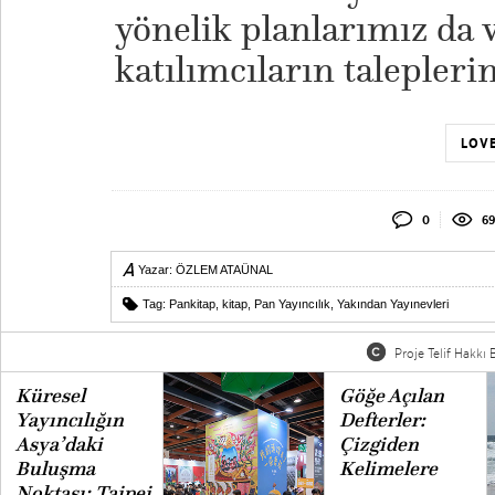
yönelik planlarımız da v
katılımcıların taleplerin
LOVE
0
69
Yazar:
ÖZLEM ATAÜNAL
Tag:
Pankitap
,
kitap
,
Pan Yayıncılık
,
Yakından Yayınevleri
Proje Telif Hakkı B
Küresel
Göğe Açılan
Yayıncılığın
Defterler:
Asya’daki
Çizgiden
Buluşma
Kelimelere
Noktası: Taipei