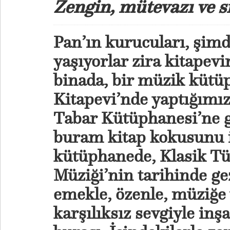
Zengin, mütevazı ve sı
Pan’ın kurucuları, şimdi
yaşıyorlar zira kitapev
binada, bir müzik kütüp
Kitapevi’nde yaptığımız
Tabar Kütüphanesi’ne 
buram kitap kokusunu i
kütüphanede, Klasik Tü
Müziği’nin tarihinde ge
emekle, özenle, müziğe 
karşılıksız sevgiyle in