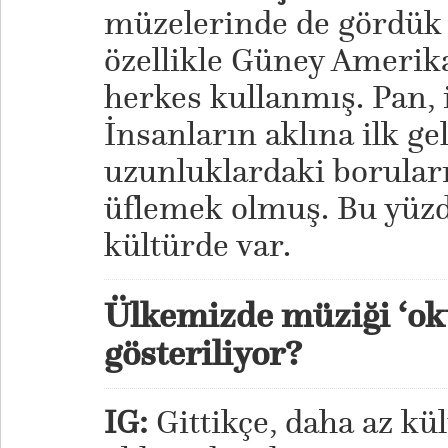
müzelerinde de gördük 
özellikle Güney Amerika
herkes kullanmış. Pan, il
İnsanların aklına ilk ge
uzunluklardaki boruları
üflemek olmuş. Bu yüz
kültürde var.
Ülkemizde müziği ‘ok
gösteriliyor?
IG:
Gittikçe, daha az kü