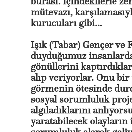
burası. İçindekilerle z
mütevazı, karşılamasıyl
kurucuları gibi...
Işık (Tabar) Gençer ve
duyduğumuz insanlardan
gönüllerini kaptırdıklar
alıp veriyorlar. Onu bir
görmenin ötesinde durd
sosyal sorumluluk proje
algıladıklarını anlıyor
yaratabilecek olayların 