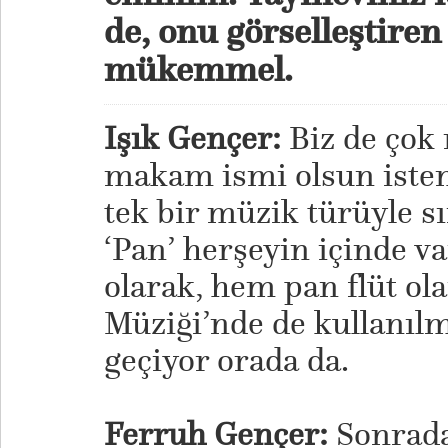
de, onu görselleştiren
mükemmel.
Işık Gençer:
Biz de çok
makam ismi olsun iste
tek bir müzik türüyle s
‘Pan’ herşeyin içinde v
olarak, hem pan flüt ol
Müziği’nde de kullanılm
geçiyor orada da.
Ferruh Gençer:
Sonrada