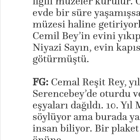
ilgili müzeler kurulur.
evde bir süre yaşamışsa
müzesi haline getiriyor
Cemil Bey’in evini yıkıp
Niyazi Sayın, evin kapı
götürmüştü.
FG:
Cemal Reşit Rey, yıl
Serencebey’de oturdu ve
eşyaları dağıldı. 10. Yıl
söylüyor ama burada yaş
insan biliyor. Bir plake
önüne...