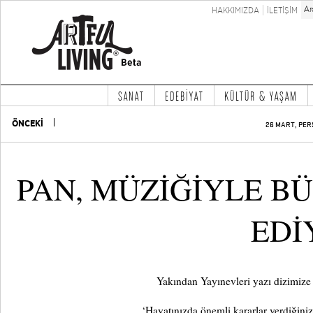
HAKKIMIZDA
İLETİŞİM
SANAT
EDEBİYAT
KÜLTÜR & YAŞAM
ÖNCEKİ
26 MART, PER
PAN, MÜZİĞİYLE 
EDİ
Yakından Yayınevleri yazı dizimize
‘Hayatınızda önemli kararlar verdiğini