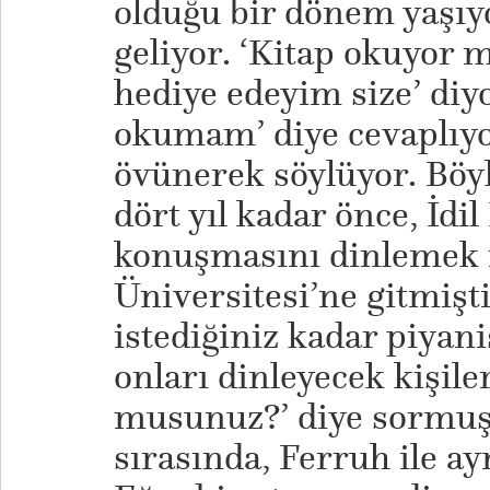
olduğu bir dönem yaşıyo
geliyor. ‘Kitap okuyor 
hediye edeyim size’ diy
okumam’ diye cevaplıyo
övünerek söylüyor. Böyl
dört yıl kadar önce, İdil 
konuşmasını dinlemek i
Üniversitesi’ne gitmişti
istediğiniz kadar piyanis
onları dinleyecek kişiler
musunuz?’ diye sormu
sırasında, Ferruh ile a