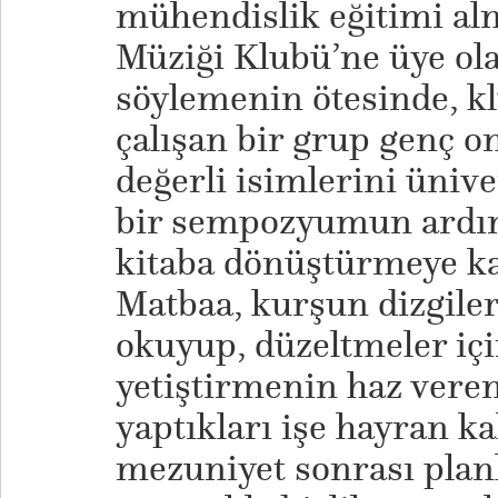
mühendislik eğitimi al
Müziği Klubü’ne üye ol
söylemenin ötesinde, kl
çalışan bir grup genç o
değerli isimlerini ünive
bir sempozyumun ardın
kitaba dönüştürmeye kar
Matbaa, kurşun dizgiler,
okuyup, düzeltmeler içi
yetiştirmenin haz veren
yaptıkları işe hayran ka
mezuniyet sonrası planl