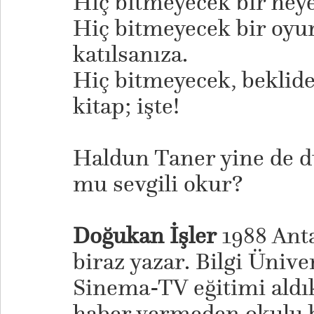
Hiç bitmeyecek bir hey
Hiç bitmeyecek bir oy
katılsanıza.
Hiç bitmeyecek, beklide
kitap; işte!
Haldun Taner yine de 
mu sevgili okur?
Doğukan İşler
1988 Ant
biraz yazar. Bilgi Ünive
Sinema-TV eğitimi aldı
haber vermeden okulu bı