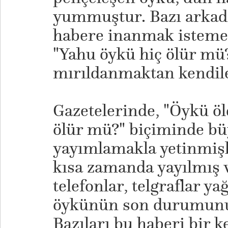
yummuştur. Bazı arkad
habere inanmak istemem
"Yahu öykü hiç ölür mü?
mırıldanmaktan kendile
Gazetelerinde, "Öykü ö
ölür mü?" biçiminde bü
yayımlamakla yetinmişle
kısa zamanda yayılmış v
telefonlar, telgraflar ya
öykünün son durumunu 
Bazıları bu haberi bir 