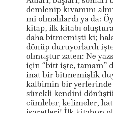
Adları, başları, sonları 
demlenip kıvamını almış
mi olmalılardı ya da: Öy
kitap, ilk kitabı oluştu
daha bitmemişti ki; hal
dönüp duruyorlardı işte
olmuştur zaten: Ne yaz
için “bitt işte, tamam”
inat bir bitmemişlik d
kalbimin bir yerlerinde 
sürekli kendini dönüşt
cümleler, kelimeler, ha
işaretleri! İlk kitabım o