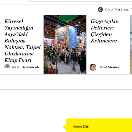
Proje Telif Hakkı B
Küresel
Göğe Açılan
Yayıncılığın
Defterler:
Asya’daki
Çizgiden
Buluşma
Kelimelere
Noktası: Taipei
Uluslararası
Kitap Fuarı
Nazlı Berivan Ak
Betül Memiş