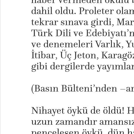
dahil oldu. Proleter ol
tekrar sınava girdi, Ma
Türk Dili ve Edebiyatı’n
ve denemeleri Varlık, Y
İtibar, Üç Jeton, Karagö
gibi dergilerde yayıml
(Basın Bülteni’nden –a
Nihayet öykü de öldü! H
uzun zamandır amansız 
pençeleşen öykü, dün ha