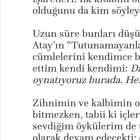
olduğunu da kim söyleye
Uzun süre bunları düş
Atay’ın “Tutunamayanl
cümlelerini kendimce bo
ettim kendi kendimi:
D
oynatıyoruz burada. He
Zihnimin ve kalbimin or
bitmezken, tabii ki içl
sevdiğim öykülerim de
olarak devam edecekti;