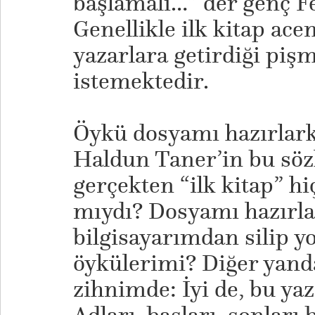
başlamalı…” der genç F
Genellikle ilk kitap ac
yazarlara getirdiği piş
istemektedir.
Öykü dosyamı hazırlark
Haldun Taner’in bu sözl
gerçekten “ilk kitap” 
mıydı? Dosyamı hazırla
bilgisayarımdan silip 
öykülerimi? Diğer yanda
zihnimde: İyi de, bu y