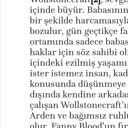
içinde büyür. Babasının 
bir şekilde harcamasıy
bozulur, gün geçtikçe fak
ortamında sadece babas
haklar için söz sahibi o
içindeki ezilmiş yaşamı
ister istemez insan, kad
konusunda düşünmeye yö
dışında kendine arkada
çalışan Wollstonecraft’ı
Arden ve bağımsız ruhl
olur. Fanny Blood'un fı