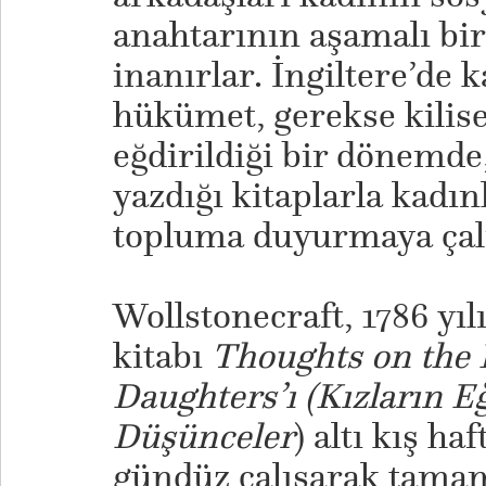
anahtarının aşamalı bir
inanırlar. İngiltere’de 
hükümet, gerekse kilise
eğdirildiği bir dönemde
yazdığı kitaplarla kadın
topluma duyurmaya çalı
​Wollstonecraft, 1786 yı
kitabı
Thoughts on the 
Daughters’ı (Kızların E
Düşünceler
) altı kış ha
gündüz çalışarak tamam