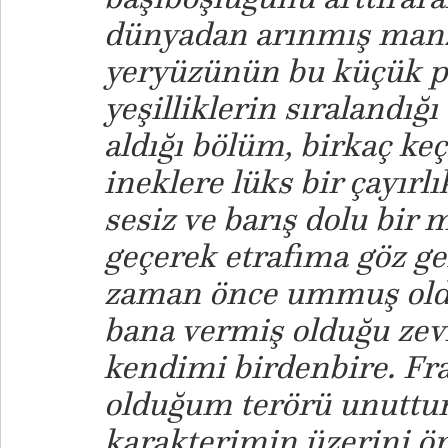
dünyadan arınmış manza
yeryüzünün bu küçük p
yeşilliklerin sıralandığı
aldığı bölüm, birkaç keç
ineklere lüks bir çayırlı
sesiz ve barış dolu bi
geçerek etrafıma göz g
zaman önce ummuş ol
bana vermiş olduğu zev
kendimi birdenbire. Fr
olduğum terörü unuttu
karakterimin üzerini ör