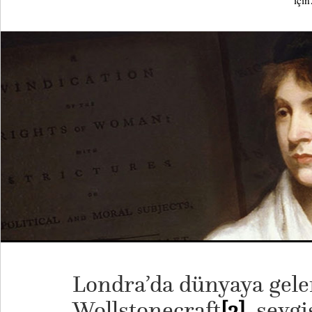
içi
Londra’da dünyaya gel
Wollstonecraft
[2]
, sevgi