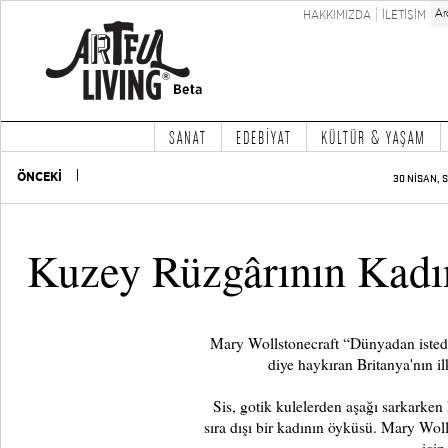
HAKKIMIZDA
İLETİŞİM
SANAT
EDEBİYAT
KÜLTÜR & YAŞAM
ÖNCEKİ
30 NİSAN, S
Kuzey Rüzgârının Kadı
Mary Wollstonecraft “Dünyadan istedi
diye haykıran Britanya'nın ilk
​Sis, gotik kulelerden aşağı sarkarken
sıra dışı bir kadının öyküsü. Mary Wo