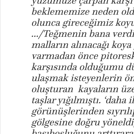
yüzümüze çarpan karşı 
beklememize neden old
olunca gireceğimiz koyu
…/Teğmenin bana verdiğ
malların alınacağı koya
varmadan önce pitoresk 
karşısında olduğumu 
ulaşmak isteyenlerin ön
oluşturan kayaların ü
taşlar yığılmıştı. ‘daha i
görünüşlerinden sıyrılı
gölgesine doğru yöneldi
başıboşluğunu arttırara