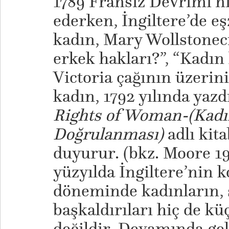
1789 Fransız Devrimi'n
ederken, İngiltere’de e
kadın, Mary Wollstonecr
erkek hakları?”, “Kadın
Victoria çağının üzerin
kadın, 1792 yılında yazd
Rights of Woman-(Kadı
Doğrulanması)
adlı kit
duyurur. (bkz. Moore 19
yüzyılda İngiltere’nin 
döneminde kadınların, 
başkaldırıları hiç de 
değildir. Devamında gel