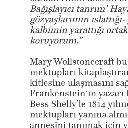
Bağışlayıcı tanrım’ Haya
gözyaşlarımın ıslattığı
kalbimin yarattığı ortak
koruyorum.”
Mary Wollstonecraft bu 
mektupları kitaplaştıra
kitlesine ulaşmasını sağl
Frankenstein’ın yazarı 
Bess Shelly’le 1814 yılı
mektupları yanına almı
annesini tanımak için yo