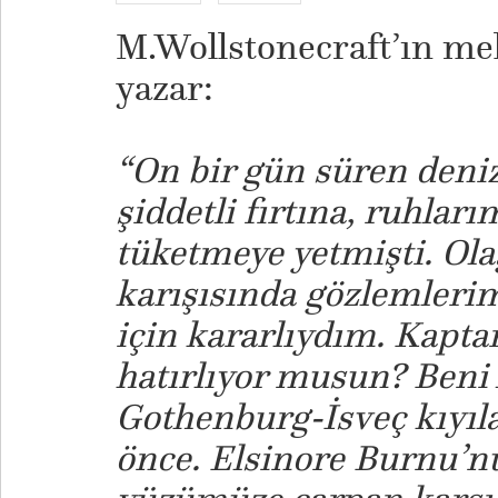
M.Wollstonecraft’ın me
yazar:
“On bir gün süren deni
şiddetli fırtına, ruhlar
tüketmeye yetmişti. Ol
karışısında gözlemleri
için kararlıydım. Kapta
hatırlıyor musun? Beni
Gothenburg-İsveç kıyıla
önce. Elsinore Burnu’