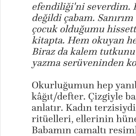
efendiliği'ni severdim.
değildi çabam. Sanırım
çocuk olduğumu hissett
kitapta. Hem okuyan he
Biraz da kalem tutkunu 
yazma serüveninden ko
Okurluğumun hep yanıb
kâğıt/defter. Çizgiyle 
anlatır. Kadın terzisiy
ritüelleri, ellerinin hün
Babamın camaltı resiml