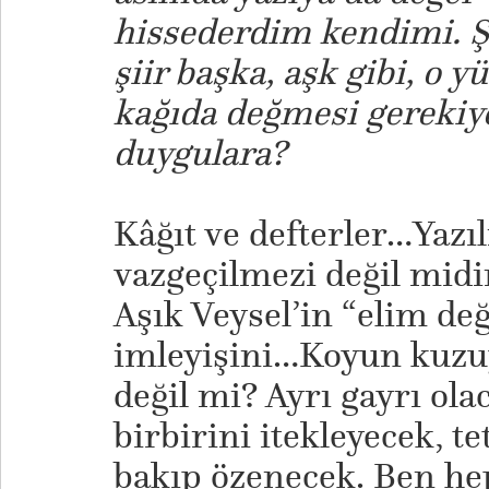
hissederdim kendimi. Ş
şiir başka, aşk gibi, o
kağıda değmesi gerekiyo
duygulara?
Kâğıt ve defterler…Yazıl
vazgeçilmezi değil mid
Aşık Veysel’in “elim de
imleyişini…Koyun kuzuy
değil mi? Ayrı gayrı olac
birbirini itekleyecek, te
bakıp özenecek. Ben hep