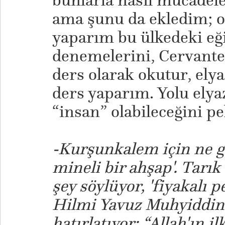
bunlarla nasıl mücadel
ama şunu da ekledim; o
yaparım bu ülkedeki eğ
denemelerini, Cervante
ders olarak okutur, elya
ders yaparım. Yolu ely
“insan” olabileceğini 
-Kurşunkalem için ne gü
mineli bir ahşap'. Tarık
şey söylüyor, 'fiyakalı p
Hilmi Yavuz Muhyiddin-
hatırlatıyor: “Allah'ın il