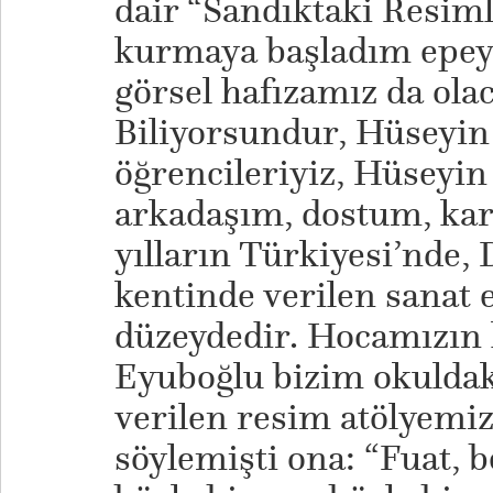
dair “Sandıktaki Resiml
kurmaya başladım epey
görsel hafızamız da ola
Biliyorsundur, Hüseyin
öğrencileriyiz, Hüseyin
arkadaşım, dostum, kar
yılların Türkiyesi’nde, 
kentinde verilen sanat 
düzeydedir. Hocamızın
Eyuboğlu bizim okuldaki
verilen resim atölyemi
söylemişti ona: “Fuat, 