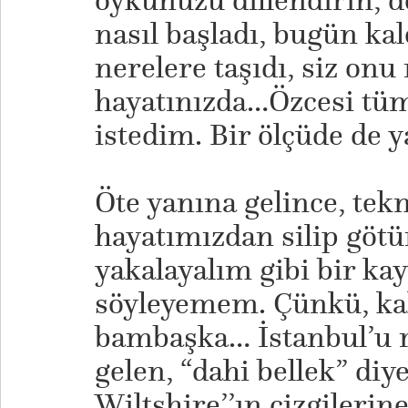
öykünüzü dillendirin, 
nasıl başladı, bugün ka
nerelere taşıdı, siz onu
hayatınızda…Özcesi tüm
istedim. Bir ölçüde de 
Öte yanına gelince, tek
hayatımızdan silip götür
yakalayalım gibi bir kay
söyleyemem. Çünkü, kal
bambaşka… İstanbul’u 
gelen, “dahi bellek” diy
Wiltshire’’ın çizgileri