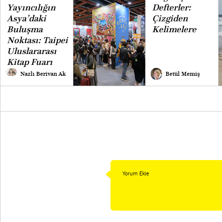
Yayıncılığın
Defterler:
Asya’daki
Çizgiden
Buluşma
Kelimelere
Noktası: Taipei
Uluslararası
Kitap Fuarı
Nazlı Berivan Ak
Betül Memiş