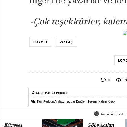
diğeri de yazarlar ve ke
-Çok teşekkürler, kalemi
LOVE IT
PAYLAŞ
LOVE
0
99
Yazar:
Haydar Ergülen
Tag:
Feridun Andaç
,
Haydar Ergülen
,
Kalem
,
Kalem Kitabı
Proje Telif Hakkı B
Küresel
Göğe Açılan