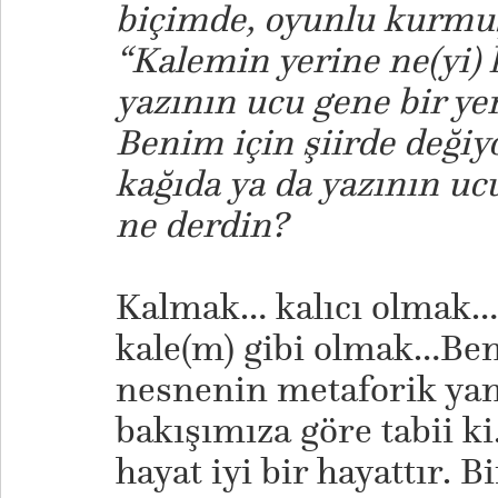
biçimde, oyunlu kurmu
“Kalemin yerine ne(yi) 
yazının ucu gene bir ye
Benim için şiirde değiy
kağıda ya da yazının uc
ne derdin?
Kalmak… kalıcı olmak…
kale(m) gibi olmak…Ben
nesnenin metaforik yanı 
bakışımıza göre tabii 
hayat iyi bir hayattır. B