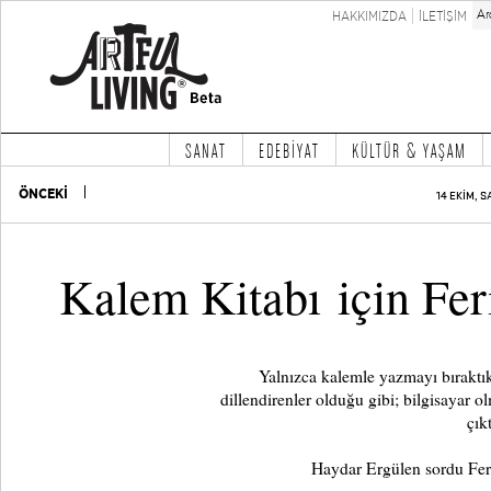
HAKKIMIZDA
İLETİŞİM
SANAT
EDEBİYAT
KÜLTÜR & YAŞAM
ÖNCEKİ
14 EKİM, S
Kalem Kitabı için Fe
Yalnızca kalemle yazmayı bıraktıkl
dillendirenler olduğu gibi; bilgisayar 
çıkt
Haydar Ergülen sordu Ferd