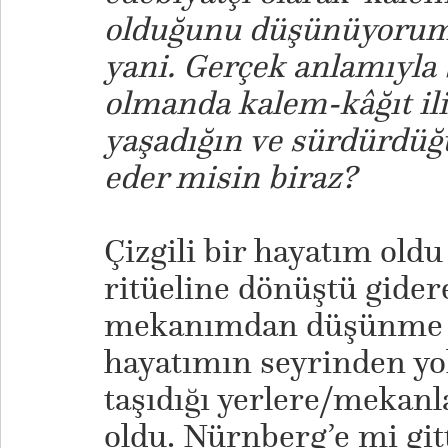
olduğunu düşünüyorum.
yani. Gerçek anlamıyla 
olmanda kalem-kâğıt iliş
yaşadığın ve sürdürdü
eder misin biraz?
Çizgili bir hayatım oldu
ritüeline dönüştü gid
mekanımdan düşünme b
hayatımın seyrinden yo
taşıdığı yerlere/mekanla
oldu. Nürnberg’e mi git