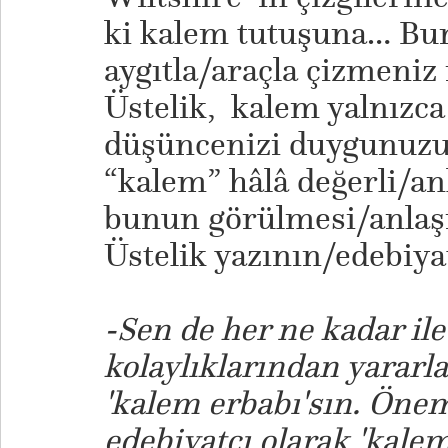
ki kalem tutuşuna… Bunl
aygıtla/araçla çizmeni
Üstelik, kalem yalnızc
düşüncenizi duygunuzu 
“kalem” hâlâ değerli/an
bunun görülmesi/anlaşı
Üstelik yazının/edebiy
-Sen de her ne kadar ile
kolaylıklarından yararla
'kalem erbabı'sın. Önem
edebiyatçı olarak 'kal