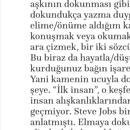
aşkının dokunması gibi
dokundukça yazma duyg
elime/önüme aldığım k
konuşmak veya okumak
ara çizmek, bir iki söz
Bu biraz da hayatla/dü
kurduğunuz bağın işaretl
Yani kamenin ucuyla d
şeye. “İlk insan”, o ke
insan alışkanlıklarından
geçmiyor. Steve Jobs bi
anlatmıştı. Elmaya do