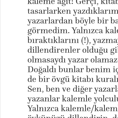
kaleme ağıt! Gerçi, kit
tasarlarken yazdıkları
yazarlardan böyle bir b
görmedim. Yalnızca ka
bıraktıklarını (!), yazma
dillendirenler olduğu gi
olmasaydı yazar olamazd
Doğaldı bunlar benim iç
de bir övgü kitabı kura
Sen, ben ve diğer yazar
yazanlar kalemle yolcul
Yalnızca kalemle/kaleml