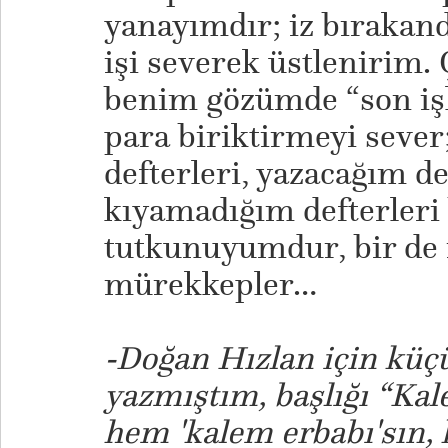
yanayımdır; iz bırakan
işi severek üstlenirim.
benim gözümde “son işle
para biriktirmeyi seve
defterleri, yazacağım d
kıyamadığım defterleri
tutkunuyumdur, bir de
mürekkepler…
-Doğan Hızlan için küçü
yazmıştım, başlığı “Kal
hem 'kalem erbabı'sın,