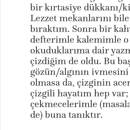
bir kırtasiye dükkanı/k
Lezzet mekanlarını bil
bıraktım. Sonra bir ka
defterimle kalemimle o 
okuduklarıma dair yaz
çizdiğim de oldu. Bu ba
gözün/algının ivmesini 
olmasa da, çizginin ac
çizgili hayatım hep var
çekmecelerimle (masal
de) buna tanıktır.