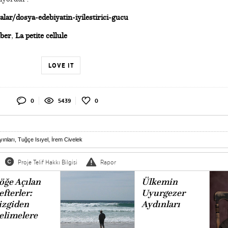
lar/dosya-edebiyatin-iyilestirici-gucu
über
,
La petite cellule
LOVE IT
0
5439
0
ınları
,
Tuğçe Isıyel
,
İrem Civelek
Proje Telif Hakkı Bilgisi
Rapor
öğe Açılan
Ülkemin
efterler:
Uyurgezer
izgiden
Aydınları
elimelere