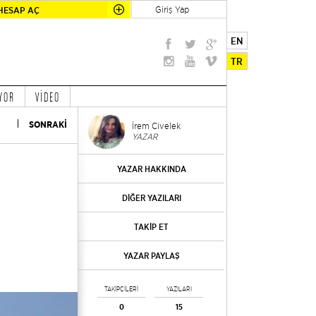
Giriş Yap
HESAP AÇ
EN
TR
YOR
VİDEO
SONRAKİ
İrem Civelek
YAZAR
YAZAR HAKKINDA
DİĞER YAZILARI
TAKİP ET
YAZAR PAYLAŞ
TAKİPÇİLERİ
YAZILARI
0
15