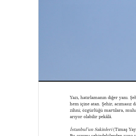
Yazı, hatırlamanın diğer yanı. Şe
hem içine atan. Şehir, acımasız da
zihni; özgürlüğü martılara, muha
arıyor olabilir pekâlâ.
İstanbul’un Sakinleri
(Timaş Yayı
Bu ayrımı şehirdekilerden yana y