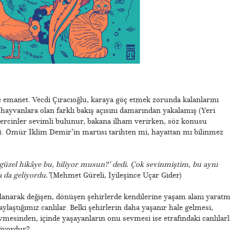
 emanet. Vecdi Çıracıoğlu, karaya göç etmek zorunda kalanlarını
 hayvanlara olan farklı bakış açısını damarından yakalamış (Yeri
ercinler sevimli bulunur, bakana ilham verirken, söz konusu
). Ömür İklim Demir’in martısı tarihten mi, hayattan mı bilinmez
 güzel hikâye bu, biliyor musun?’ dedi. Çok sevinmiştim, bu aynı
 da geliyordu.”
(Mehmet Güreli, İyileşince Uçar Gider)
anarak değişen, dönüşen şehirlerde kendilerine yaşam alanı yarat
ylaştığımız canlılar. Belki şehirlerin daha yaşanır hale gelmesi,
vmesinden, içinde yaşayanların onu sevmesi ise etrafındaki canlılarl
çiyordur?