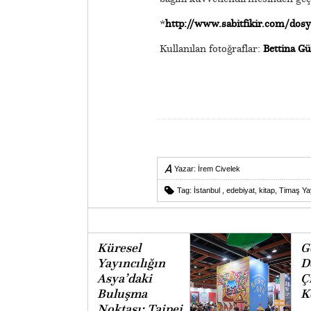
*
http://www.sabitfikir.com/dosya
Kullanılan fotoğraflar:
Bettina G
Yazar:
İrem Civelek
Tag:
İstanbul
,
edebiyat
,
kitap
,
Timaş Yay
Küresel
G
Yayıncılığın
D
Asya’daki
Ç
Buluşma
K
Noktası: Taipei