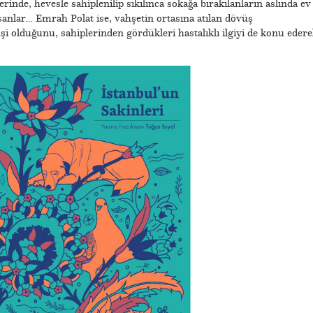
inde, hevesle sahiplenilip sıkılınca sokağa bırakılanların aslında ev
insanlar… Emrah Polat ise, vahşetin ortasına atılan dövüş
i olduğunu, sahiplerinden gördükleri hastalıklı ilgiyi de konu edere