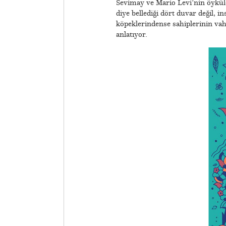
Sevimay ve Mario Levi’nin öyküler
diye bellediği dört duvar değil, 
köpeklerindense sahiplerinin vahş
anlatıyor.