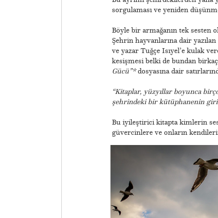
sorgulaması ve yeniden düşünme
Böyle bir armağanın tek sesten 
Şehrin hayvanlarına dair yazılan 
ve yazar Tuğçe Isıyel’e kulak ver
kesişmesi belki de bundan birkaç
Gücü”*
dosyasına dair satırlarınd
“Kitaplar, yüzyıllar boyunca birç
şehrindeki bir kütüphanenin giri
Bu iyileştirici kitapta kimlerin s
güvercinlere ve onların kendileri