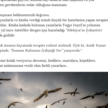
si gerekenlerin onlar olduğuna inanmam.
oluşması beklenemezdi doğrusu.
yazılarla ve kitaba verdiği isimle küçük bir hatırlatma yapan terapist
elim. Kitaba katkıda bulunan yazarlarla Tuğçe Isıyel’in yolunun
 yıl önce
Sabitfikir
dergisi için hazırladığı
“Edebiyat’ın İyileştirici
a gizlidir:
ok insanın hayatında terapist rolünü üstlendi. Öyle ki, Antik Yunan
şinde, “İnsanın Ruhunun İyileştiği Yer” yazıyordu.“
esine kulak veriyoruz derseniz, kedilere, martılara, köpeklere,
ni anlatmasına vesile olan farklı yazarlara…