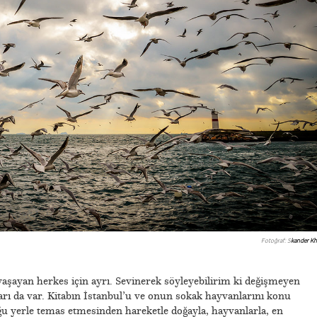
Fotoğraf: S
kander Khl
yaşayan herkes için ayrı. Sevinerek söyleyebilirim ki değişmeyen
arı da var. Kitabın İstanbul’u ve onun sokak hayvanlarını konu
u yerle temas etmesinden hareketle doğayla, hayvanlarla, en