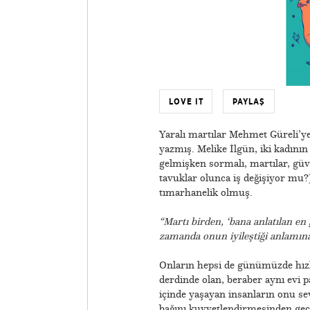
LOVE IT
PAYLAŞ
Yaralı martılar Mehmet Güreli’ye
yazmış. Melike İlgün, iki kadının
gelmişken sormalı, martılar, güv
tavuklar olunca iş değişiyor mu?
tımarhanelik olmuş.
“
Martı birden, ‘bana anlatılan en
zamanda onun iyileştiği anlamına
Onların hepsi de günümüzde hızl
derdinde olan, beraber aynı evi pa
içinde yaşayan insanların onu se
bağını kuvvetlendirmesinden ge