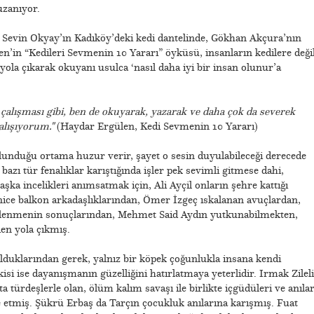
uzanıyor.
 Sevin Okyay’ın Kadıköy’deki kedi dantelinde, Gökhan Akçura’nın
len’in “Kedileri Sevmenin 10 Yararı” öyküsü, insanların kedilere değil
yola çıkarak okuyanı usulca ‘nasıl daha iyi bir insan olunur’a
a
çalışması gibi, ben de okuyarak, yazarak ve daha
çok da severek
alışıyorum."
(Haydar Ergülen, Kedi Sevmenin 10 Yararı)
ulunduğu ortama huzur verir, şayet o sesin duyulabileceği derecede
bazı tür fenalıklar karıştığında işler pek sevimli gitmese dahi,
şka incelikleri anımsatmak için, Ali Ayçil onların şehre kattığı
ice balkon arkadaşlıklarından, Ömer İzgeç ıskalanan avuçlardan,
plenmenin sonuçlarından, Mehmet Said Aydın yutkunabilmekten,
den yola çıkmış.
duklarından gerek, yalnız bir köpek çoğunlukla insana kendi
ikisi ise dayanışmanın güzelliğini hatırlatmaya yeterlidir. Irmak Zileli
a türdeşlerle olan, ölüm kalım savaşı ile birlikte içgüdüleri ve anılar
 etmiş. Şükrü Erbaş da Tarçın çocukluk anılarına karışmış. Fuat