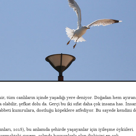
hir, tüm canlıların içinde yaşadığı yere deniyor. Doğadan hem ayıran
 olabilir, şefkat dolu da. Gerçi bu iki sıfat daha çok insana has. İnsa
bbeti kumrulara, dostluğu köpeklere atfediyor. Bu sayede kendini d
nları, 2018),
bu anlamda şehirde yaşayanlar için iyileşme öyküleri.
apmaktaki gayem, aslında hayvanlarla olan ilişkisini en çok