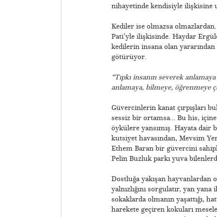
nihayetinde kendisiyle ilişkisine 
Kediler ise olmazsa olmazlardan.
Pati’yle ilişkisinde. Haydar Ergü
kedilerin insana olan yararından 
götürüyor.
“Tıpkı insanın severek anlamay
anlamaya, bilmeye, öğrenmeye
ç
Güvercinlerin kanat çırpışları b
sessiz bir ortamsa… Bu his, içine 
öykülere yansımış. Hayata dair ba
kutsiyet havasından, Mevsim Yen
Ethem Baran bir güvercini sahi
Pelin Buzluk parkı yuva bilenler
Dostluğa yakışan hayvanlardan ol
yalnızlığını sorgulatır, yan yana 
sokaklarda olmanın yaşattığı, hatt
harekete geçiren kokuları mesele