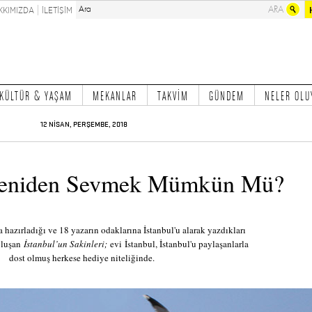
KKIMIZDA
İLETİŞİM
KÜLTÜR & YAŞAM
MEKANLAR
TAKVİM
GÜNDEM
NELER OLU
12 NİSAN, PERŞEMBE, 2018
 Yeniden Sevmek Mümkün Mü?
a hazırladığı ve 18 yazarın odaklarına İstanbul'u alarak yazdıkları
oluşan
İstanbul’un Sakinleri;
evi İstanbul, İstanbul'u paylaşanlarla
dost olmuş herkese hediye niteliğinde.