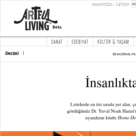
HAKKIMIZDA
İLETİŞİM
SANAT
EDEBİYAT
KÜLTÜR & YAŞAM
ÖNCEKİ
05 HAZİRAN, PA
İnsanlık
Listelerde en üst sırada yer alan, ç
gördüğünüz Dr. Yuval Noah Harari
Homo D
uyandıran kitabı