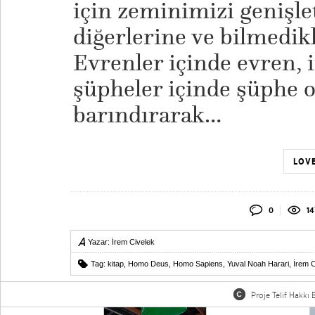
için zeminimizi genişle
diğerlerine ve bilmedik
Evrenler içinde evren, 
şüpheler içinde şüphe o
barındırarak…
LOVE
0
14
Yazar:
İrem Civelek
Tag:
kitap
,
Homo Deus
,
Homo Sapiens
,
Yuval Noah Harari
,
İrem C
Proje Telif Hakkı B