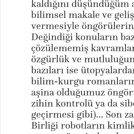
kaldığını düşündüğüm a
bilimsel makale ve geli
vermesiyle öngörülerin
Değindiği konuların baz
çözülememiş kavramlar 
özgürlük ve mutluluğun f
bazıları ise ütopyalarda
bilim-kurgu romanları
aşina olduğumuz öngörü
zihin kontrolü ya da sib
geçirmesi gibi)… Son z
Birliği robotların kimli