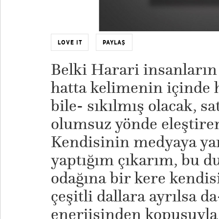
LOVE IT
PAYLAŞ
Belki Harari insanların
hatta kelimenin içind
bile- sıkılmış olacak, s
olumsuz yönde eleştiren 
Kendisinin medyaya ya
yaptığım çıkarım, bu d
odağına bir kere kendis
çeşitli dallara ayrılsa 
enerjisinden kopuşuyla