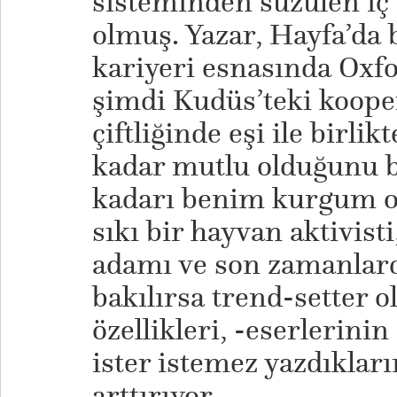
sisteminden süzülen iç 
olmuş. Yazar, Hayfa’d
kariyeri esnasında Oxf
şimdi Kudüs’teki kooper
çiftliğinde eşi ile birl
kadar mutlu olduğunu 
kadarı benim kurgum o
sıkı bir hayvan aktivisti
adamı ve son zamanlarda
bakılırsa trend-setter o
özellikleri, -eserlerin
ister istemez yazdıklar
arttırıyor.