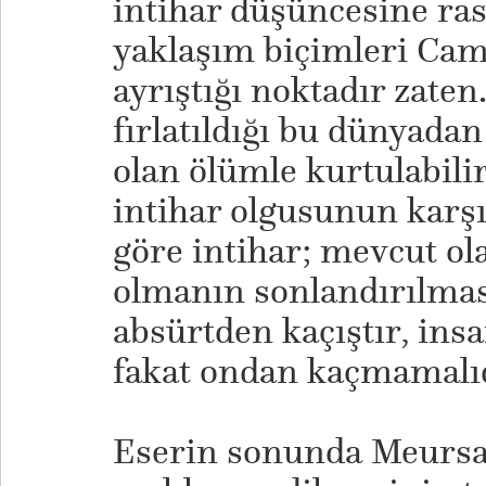
intihar düşüncesine ras
yaklaşım biçimleri Camu
ayrıştığı noktadır zaten.
fırlatıldığı bu dünyada
olan ölümle kurtulabil
intihar olgusunun karş
göre intihar; mevcut o
olmanın sonlandırılmas
absürtden kaçıştır, ins
fakat ondan kaçmamalıd
Eserin sonunda Meursa