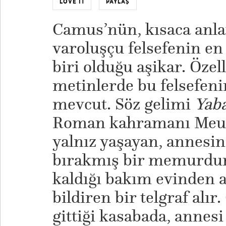
LOVE IT
PAYLAŞ
Camus’nün, kısaca anlat
varoluşçu felsefenin en
biri olduğu aşikar. Özell
metinlerde bu felsefenin
mevcut. Söz gelimi
Yab
Roman kahramanı Meurs
yalnız yaşayan, annesi
bırakmış bir memurdur
kaldığı bakım evinden 
bildiren bir telgraf alır
gittiği kasabada, annes