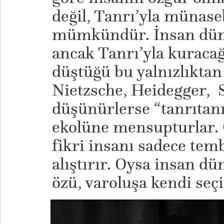
değil, Tanrı’yla münase
mümkündür. İnsan düny
ancak Tanrı’yla kuraca
düştüğü bu yalnızlıktan
Nietzsche, Heidegger, 
düşünürlerse “tanrıtan
ekolüne mensupturlar. 
fikri insanı sadece temb
alıştırır. Oysa insan d
özü, varoluşa kendi seçi