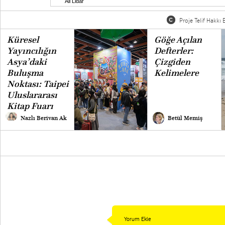
Ali Lidar
Proje Telif Hakkı B
Küresel
Göğe Açılan
Yayıncılığın
Defterler:
Asya’daki
Çizgiden
Buluşma
Kelimelere
Noktası: Taipei
Uluslararası
Kitap Fuarı
Nazlı Berivan Ak
Betül Memiş