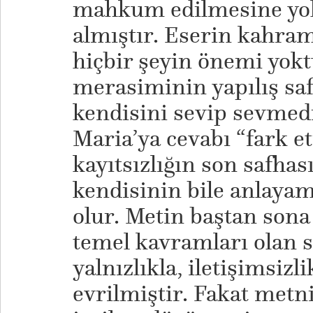
mahkum edilmesine yol 
almıştır. Eserin kahra
hiçbir şeyin önemi yok
merasiminin yapılış sa
kendisini sevip sevmed
Maria’ya cevabı “fark e
kayıtsızlığın son safhas
kendisinin bile anlayama
olur. Metin baştan sona
temel kavramları olan 
yalnızlıkla, iletişimsizli
evrilmiştir. Fakat metn