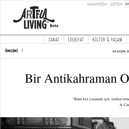
HAKKIMIZDA
İLETİŞİM
SANAT
EDEBİYAT
KÜLTÜR & YAŞAM
ÖNCEKİ
04 KASIM, C
Bir Antikahraman O
“Kimi kez yaşamak için, intihar etm
A. Ca