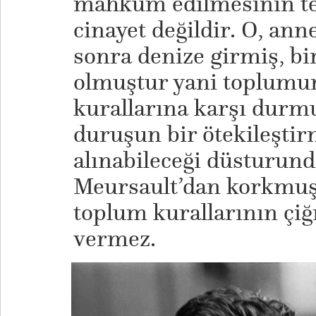
mahkum edilmesinin tek
cinayet değildir. O, an
sonra denize girmiş, bir
olmuştur yani toplumu
kurallarına karşı durmu
duruşun bir ötekileştir
alınabileceği düsturund
Meursault’dan korkmuşt
toplum kurallarının çi
vermez.