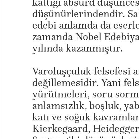
kattığı absürd düşünces
düşünürlerindendir. Sal
edebi anlamda da eserl
zamanda Nobel Edebiya
yılında kazanmıştır.
Varoluşçuluk felsefesi a
değillemesidir. Yani fel
yürütmeleri, soru sorm
anlamsızlık, boşluk, yab
katı ve soğuk kavramlarl
Kierkegaard, Heidegger,