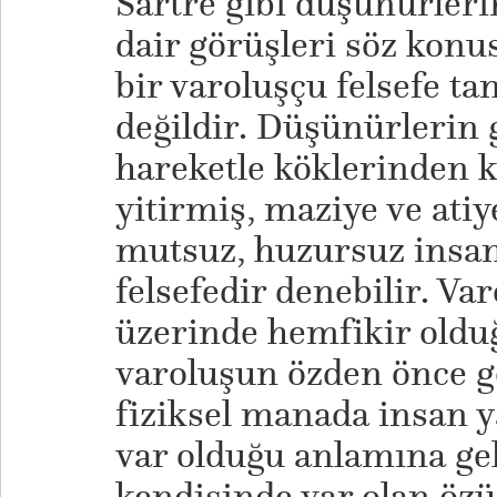
Sartre gibi düşünürleri
dair görüşleri söz konu
bir varoluşçu felsefe t
değildir. Düşünürlerin
hareketle köklerinden 
yitirmiş, maziye ve atiy
mutsuz, huzursuz insan 
felsefedir denebilir. Var
üzerinde hemfikir oldu
varoluşun özden önce ge
fiziksel manada insan y
var olduğu anlamına ge
kendisinde var olan özü