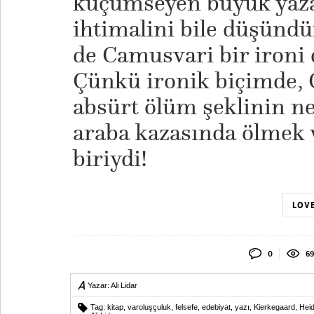
küçümseyen büyük yazar
ihtimalini bile düşündü
de Camusvari bir ironi 
Çünkü ironik biçimde,
absürt ölüm şeklinin n
araba kazasında ölmek 
biriydi!
LOVE
0
69
Yazar:
Ali Lidar
Tag:
kitap
,
varoluşçuluk
,
felsefe
,
edebiyat
,
yazı
,
Kierkegaard
,
Hei