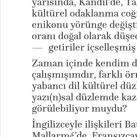
yarısında, Kandil’de, T
kültürel odaklanma coğr
enikonu yörünge değişt
oranı doğal olarak düşe
— getiriler içselleşmiş
Zaman içinde kendim d
çalışmışımdır, farklı ö
yabancı dil kültürel dü
yazı(n)sal düzlemde kaz
görülebiliyor muydu?
İngilizceyle ilişkileri B
Mallarmé’de, Fransızcayla