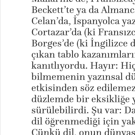
Beckett’te ya da Alman
Celan’da, İspanyolca y
Cortazar’da (ki Fransızc
Borges’de (ki İngilizce 
çıkan tablo kazanımların
kanıtlıyordu. Hayır: Hiç
bilmemenin yazınsal d
etkisinden söz edilemezd
düzlemde bir eksikliğe y
sürülebilirdi. Şu var: D
dil öğrenmediği için ya
Çünkü dil, onun dünya