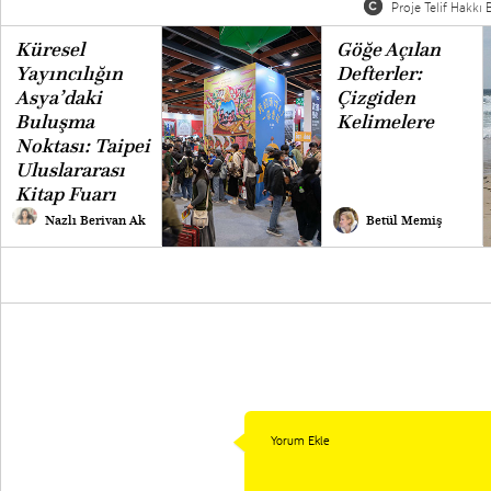
Proje Telif Hakkı B
Küresel
Göğe Açılan
Yayıncılığın
Defterler:
Asya’daki
Çizgiden
Buluşma
Kelimelere
Noktası: Taipei
Uluslararası
Kitap Fuarı
Nazlı Berivan Ak
Betül Memiş