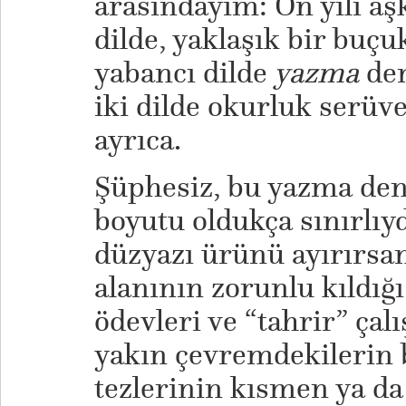
arasındayım: On yılı aşk
dilde, yaklaşık bir buçu
yabancı dilde
yazma
den
iki dilde okurluk serüv
ayrıca.
Şüphesiz, bu yazma den
boyutu oldukça sınırlıydı
düzyazı ürünü ayırırsa
alanının zorunlu kıldı
ödevleri ve “tahrir” çal
yakın çevremdekilerin b
tezlerinin kısmen ya d