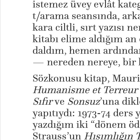
istemez üvey evlât kateg
t/arama seansında, arka
kara ciltli, sırt yazısı 
kitabı elime aldığım an
daldım, hemen ardından
— nereden nereye, bir k
Sözkonusu kitap, Mauri
Humanisme et Terreur
Sıfır
ve
Sonsuz
’una dik
yapıtıydı: 1973-74 ders 
yazdığım iki “dönem öde
Strauss’un
Hısımlığın T