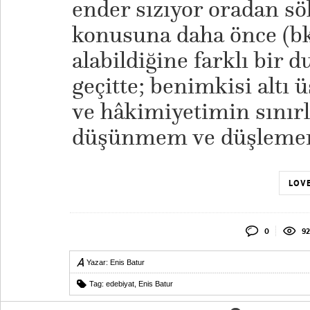
ender sızıyor oradan sök
konusuna daha önce (b
alabildiğine farklı bir 
geçitte; benimkisi altı 
ve hâkimiyetimin sınırl
düşünmem ve düşlem
LOVE
0
92
Yazar:
Enis Batur
Tag:
edebiyat
,
Enis Batur