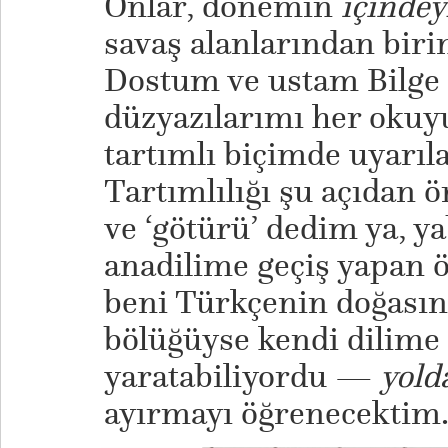
Onlar, dönemin
içindey
savaş alanlarından biri
Dostum ve ustam Bilge K
düzyazılarımı her okuy
tartımlı biçimde uyarıl
Tartımlılığı şu açıdan ö
ve ‘götürü’ dedim ya, y
anadilime geçiş yapan ö
beni Türkçenin doğasınd
bölüğüyse kendi dilime 
yaratabiliyordu —
yold
ayırmayı öğrenecektim