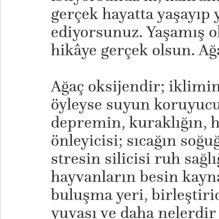
gerçek hayatta yaşayıp
ediyorsunuz. Yaşamış o
hikâye gerçek olsun. Ağ
Ağaç oksijendir; iklimi
öyleyse suyun koruyucu
depremin, kuraklığın, ha
önleyicisi; sıcağın soğu
stresin silicisi ruh sağl
hayvanların besin kayna
buluşma yeri, birleştiri
yuvası ve daha nelerdir