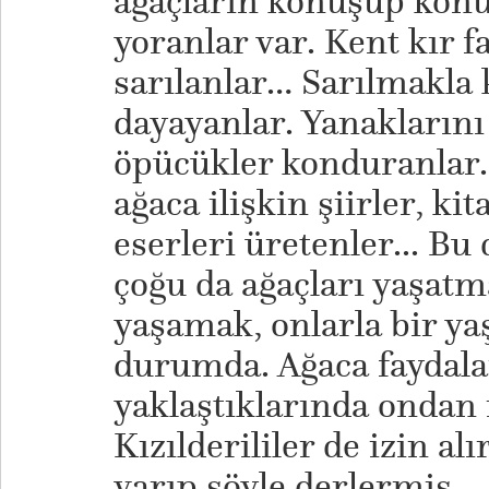
ağaçların konuşup kon
yoranlar var. Kent kır 
sarılanlar… Sarılmakla
dayayanlar. Yanakların
öpücükler konduranlar…
ağaca ilişkin şiirler, ki
eserleri üretenler... B
çoğu da ağaçları yaşatma
yaşamak, onlarla bir ya
durumda. Ağaca faydal
yaklaştıklarında ondan i
Kızılderililer de izin al
varıp şöyle derlermiş.