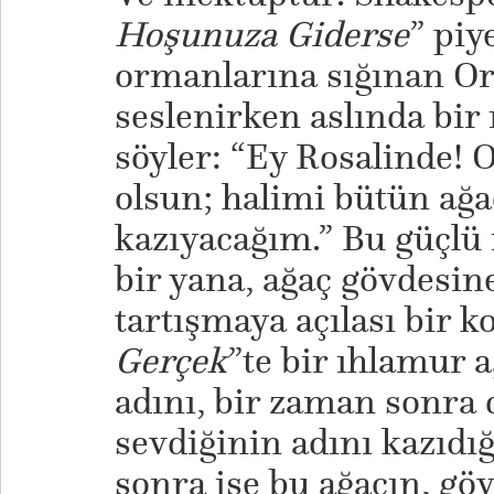
Hoşunuza Giderse
” pi
ormanlarına sığınan Or
seslenirken aslında bir 
söyler: “Ey Rosalinde
olsun; halimi bütün ağa
kazıyacağım.” Bu güçlü r
bir yana, ağaç gövdesin
tartışmaya açılası bir 
Gerçek
”te bir ıhlamur 
adını, bir zaman sonra
sevdiğinin adını kazıdığ
sonra ise bu ağacın, gö