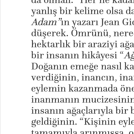
yanlış bir kelime olsa d
Adam”
ın yazarı Jean G
düşerek. Ömrünü, nered
hektarlık bir araziyi a
bir insanın hikâyesi “
Ağ
Doğanın emeğe nasıl ka
verdiğinin, inancın, in
eylemin kazanmada öne
inanmanın mucizesinin k
insanın ağaçlarıyla bir 
geldiğinin. “Kişinin eyl
tamamıyla arınmışsa, 