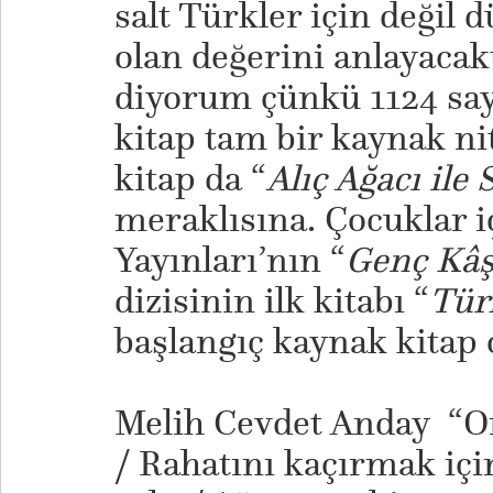
salt Türkler için değil d
olan değerini anlayacak
diyorum çünkü 1124 say
kitap tam bir kaynak ni
kitap da “
Alıç Ağacı ile 
meraklısına. Çocuklar i
Yayınları’nın “
Genç Kâş
dizisinin ilk kitabı “
Tür
başlangıç kaynak kitap o
Melih Cevdet Anday “On
/ Rahatını kaçırmak içi