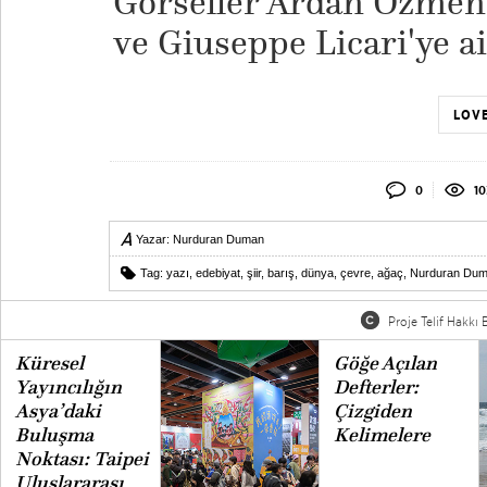
Görseller Ardan Özmen
ve Giuseppe Licari'ye ait
LOVE
0
10
Yazar:
Nurduran Duman
Tag:
yazı
,
edebiyat
,
şiir
,
barış
,
dünya
,
çevre
,
ağaç
,
Nurduran Du
Proje Telif Hakkı B
Küresel
Göğe Açılan
Yayıncılığın
Defterler:
Asya’daki
Çizgiden
Buluşma
Kelimelere
Noktası: Taipei
Uluslararası