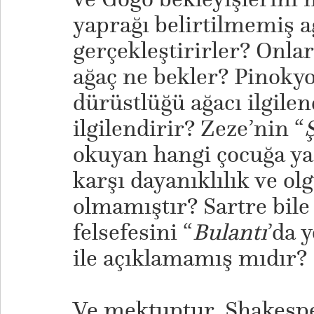
yaprağı belirtilmemiş a
gerçekleştirirler? Onla
ağaç ne bekler? Pinokyo
dürüstlüğü ağacı ilgile
ilgilendirir? Zeze’nin “
Ş
okuyan hangi çocuğa ya
karşı dayanıklılık ve ol
olmamıştır? Sartre bile
felsefesini “
Bulantı
’da 
ile açıklamamış mıdır?
Ve mektuptur. Shakespe