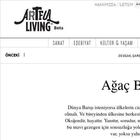
HAKKIMIZDA
İLETİŞİM
SANAT
EDEBİYAT
KÜLTÜR & YAŞAM
ÖNCEKİ
20 OCAK, ÇAR
Ağaç B
Dünya Barışı isteniyorsa ülkelerin cid
olmalı. Ve bireyinden ülkesine herkesin
Oksijendir, hayattır. Yanıttır, sorudur
bu mavi gezegen için sonsuzluğa yolc
var, yoksa yal