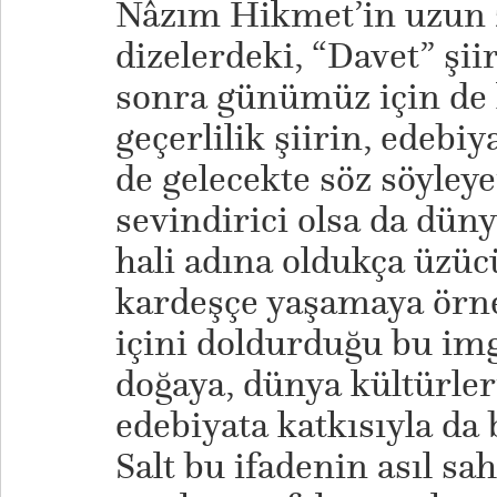
Nâzım Hikmet’in uzun 
dizelerdeki, “Davet” şiir
sonra günümüz için de h
geçerlilik şiirin, edebi
de gelecekte söz söyleye
sevindirici olsa da düny
hali adına oldukça üzü
kardeşçe yaşamaya örne
içini doldurduğu bu imge
doğaya, dünya kültürleri
edebiyata katkısıyla da b
Salt bu ifadenin asıl sa