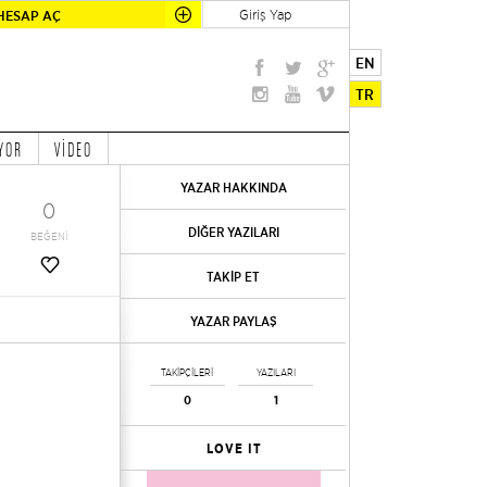
Giriş Yap
HESAP AÇ
EN
TR
YOR
VİDEO
YAZAR HAKKINDA
0
DİĞER YAZILARI
BEĞENİ
TAKİP ET
YAZAR PAYLAŞ
TAKİPÇİLERİ
YAZILARI
0
1
LOVE IT