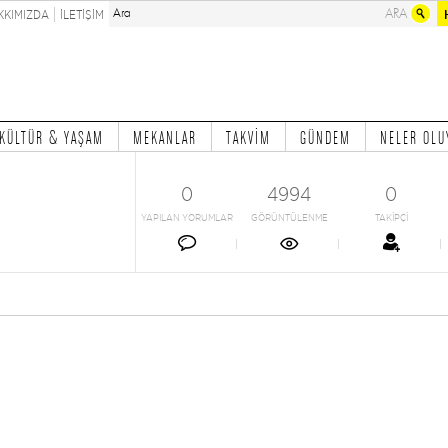
KKIMIZDA
İLETİŞİM
KÜLTÜR & YAŞAM
MEKANLAR
TAKVİM
GÜNDEM
NELER OLU
0
4994
0
YAPILAN YORUMLAR
GÖRÜNTÜLENME
TAKİPÇİ