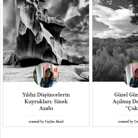
Yıldız Düşüncelerin
Güzel Gün
Kuyrukları: Sinek
Açılmış De
Azabı
“Çuk
created by Ceylin Aksel
created by Ce