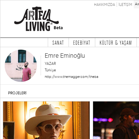
HAKKIMIZDA
İLETİŞİM
SANAT
EDEBİYAT
KÜLTÜR & YAŞAM
Emre Eminoğlu
YAZAR
Türkiye
http://www.themagger.com/theba
PROJELERİ