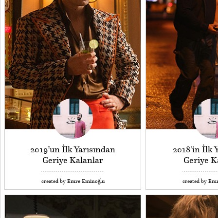
2019’un İlk Yarısından
2018'in İlk 
Geriye Kalanlar
Geriye K
created by Emre Eminoğlu
created by Em