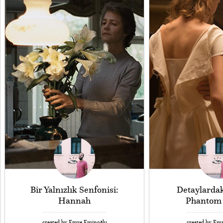
Bir Yalnızlık Senfonisi:
Detaylardak
Hannah
Phantom
created by Emre Eminoğlu
created by Em