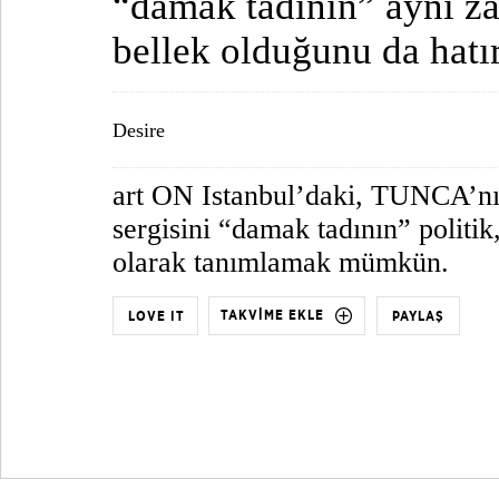
“damak tadının” aynı z
bellek olduğunu da hatır
Desire
art ON Istanbul’daki, TUNCA’nın
sergisini “damak tadının” politik,
olarak tanımlamak mümkün.
TAKVİME EKLE
LOVE IT
PAYLAŞ