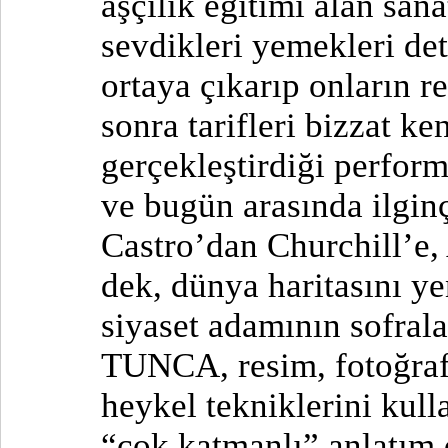
aşçılık eğitimi alan sanat
sevdikleri yemekleri det
ortaya çıkarıp onların r
sonra tarifleri bizzat ke
gerçekleştirdiği perform
ve bugün arasında ilgin
Castro’dan Churchill’e,
dek, dünya haritasını ye
siyaset adamının sofrala
TUNCA, resim, fotoğraf
heykel tekniklerini kull
“çok katmanlı” anlatım 