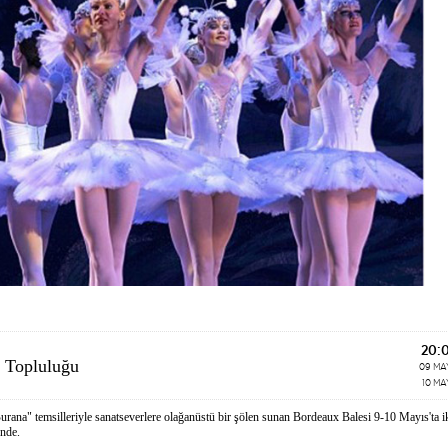
20:
e Topluluğu
09 MA
10 MA
rana" temsilleriyle sanatseverlere olağanüstü bir şölen sunan Bordeaux Balesi 9-10 Mayıs'ta i
'nde.