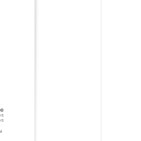
00
YIS
YIS
ki