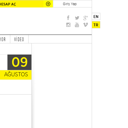
Giriş Yap
HESAP AÇ
EN
TR
YOR
VİDEO
09
AĞUSTOS