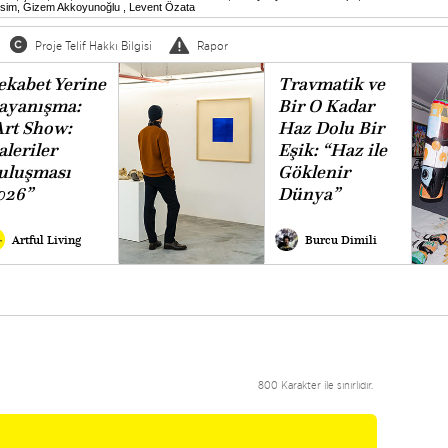
esim
,
Gizem Akkoyunoğlu
,
Levent Özata
Proje Telif Hakkı Bilgisi
Rapor
ekabet Yerine
Travmatik ve
ayanışma:
Bir O Kadar
Art Show:
Haz Dolu Bir
aleriler
Eşik: “Haz ile
uluşması
Göklenir
026”
Dünya”
Artful Living
Burcu Dimili
800 Karakter ile sınırlıdır.