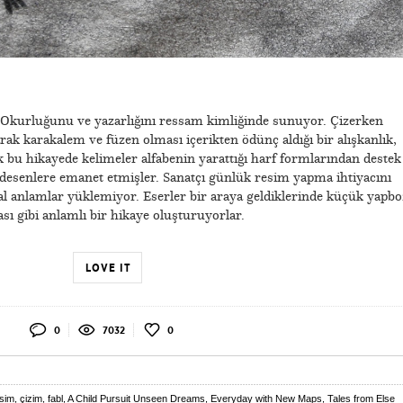
Okurluğunu ve yazarlığını ressam kimliğinde sunuyor. Çizerken
ak karakalem ve füzen olması içerikten ödünç aldığı bir alışkanlık,
 bu hikayede kelimeler alfabenin yarattığı harf formlarından destek
 desenlere emanet etmişler. Sanatçı günlük resim yapma ihtiyacını
l anlamlar yüklemiyor. Eserler bir araya geldiklerinde küçük yapbo
sı gibi anlamlı bir hikaye oluşturuyorlar.
LOVE IT
0
7032
0
sim
,
çizim
,
fabl
,
A Child Pursuit Unseen Dreams
,
Everyday with New Maps
,
Tales from Else