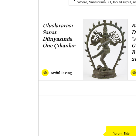
Where
,
Sanatorium
,
IO
,
Input/Output
,
r
Uluslararası
R
Sanat
D
Dünyasında
“
Öne Çıkanlar
G
B
2
Artful Living