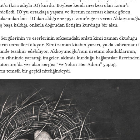
ut’u (kısa adıyla IO) kurdu. Böylece kendi merkezi olan İzmir’i
defledi. IO’yu ortaklaşa yaşam ve üretim mecrası olarak gören
çalarından biri. IO’dan aldığı enerjiyi İzmir’e geri veren Akkoyunoğl
baş başa kaldığı, onlarla doğrudan iletişim kurduğu bir alan.
Sergilerinin ve eserlerinin arkasındaki anlatı kimi zaman okuduğu
rın temsilleri oluyor. Kimi zaman kitabın yazarı, ya da kahramanı i
inde tezahür edebiliyor. Akkoyunoğlu’nun üretimi okuduklarının,
nin zihninde yarattığı imgeler, aklında kurduğu bağlantılar üzerinden
natorium’da yer alan sergisi “Ve Yolun Her Adımı” yaptığı
 temsili bir geçidi niteliğindeydi.