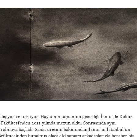
lışıyor ve üretiyor. Hayatının tamamını geçirdiği İzmir’de Dokuz
r Fakültesi’nden 2011 yılında mezun oldu. Sonrasında aynı
mi almaya başladı. Sanat üretimi bakımından İzmir’in İstanbul’un
görülmesinden bunalmış olacak ki sanatçı arkadaşlarıyla beraber bir