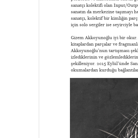
sanatçı kolektifi olan Input/Outp
sanatın da merkezine taşımayı he
sanatçı, kolektif bir kimliğin par
için solo sergiler ise seyirciyle 
Gizem Akkoyunoğlu iyi bir okur. 
kitaplardan parçalar ve fragmanla
Akkoyunoğlu’nun tartışması şekl
izlediklerinin ve gözlemledikleri
şekilleniyor. 2015 Eylül’ünde Sa
okumalardan kurduğu bağlantıların