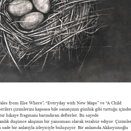
ales from Else Where”, “Everyday with New Maps” ve “A Child
ileri çizimlerini kapsasa bile sanatçının günlük gibi tuttuğu içinde
ı bir hikaye fragmanı barındıran defterler. Bu sayede
nlık düşünce akışının bir yansıması olarak tezahür ediyor. Çizimler
sade bir anlatıyla izleyiciyle buluşuyor. Bir anlamda Akkoyunoğlu