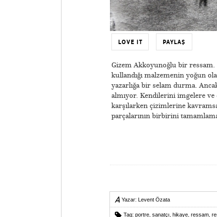
LOVE IT
PAYLAŞ
Gizem Akkoyunoğlu bir ressam. 
kullandığı malzemenin yoğun olar
yazarlığa bir selam durma. Ancak
almıyor. Kendilerini imgelere ve
karşılarken çizimlerine kavramsa
parçalarının birbirini tamamlama
Yazar:
Levent Özata
Tag:
portre
,
sanatçı
,
hikaye
,
ressam
,
re