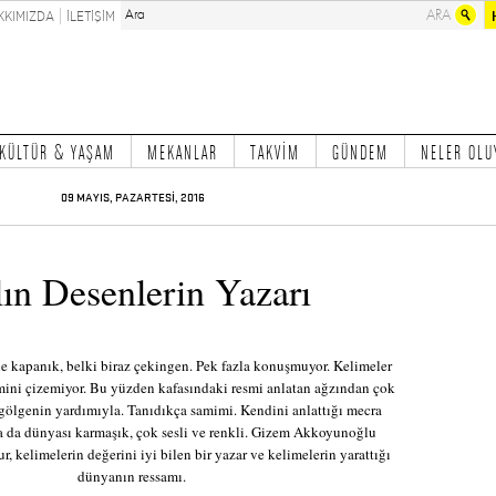
KKIMIZDA
İLETİŞİM
KÜLTÜR & YAŞAM
MEKANLAR
TAKVİM
GÜNDEM
NELER OLU
09 MAYIS, PAZARTESİ, 2016
ın Desenlerin Yazarı
ine kapanık, belki biraz çekingen. Pek fazla konuşmuyor. Kelimeler
mini çizemiyor. Bu yüzden kafasındaki resmi anlatan ağzından çok
 gölgenin yardımıyla. Tanıdıkça samimi. Kendini anlattığı mecra
a da dünyası karmaşık, çok sesli ve renkli. Gizem Akkoyunoğlu
, kelimelerin değerini iyi bilen bir yazar ve kelimelerin yarattığı
dünyanın ressamı.