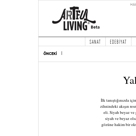
HA
SANAT
EDEBİYAT
ÖNCEKİ
Yal
İlk tanıştığınızda iç
zihnindeki akışın res
eli. Siyah beyaz ve
siyah ve beyaz ols
gözüne hakim bir okur