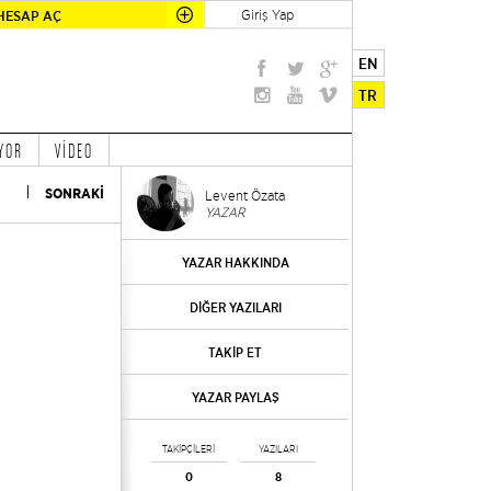
Giriş Yap
HESAP AÇ
EN
TR
YOR
VİDEO
SONRAKİ
Levent Özata
YAZAR
YAZAR HAKKINDA
DİĞER YAZILARI
TAKİP ET
YAZAR PAYLAŞ
TAKİPÇİLERİ
YAZILARI
0
8