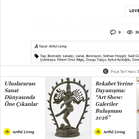
LOVE
0
35
0
Yazar:
Artful Living
Tag:
illüstratör
,
sanatçı
,
sanat
,
illüstrayon
,
Selman Hoşgör
,
Sadi G
Çetinkaya
,
Ethem Onur Bilgiç
,
Duygu Topçu
,
Aykut Aydoğdu
,
Gize
Proje Telif Hakkı B
Uluslararası
Rekabet Yerine
Sanat
Dayanışma:
Dünyasında
“Art Show:
Öne Çıkanlar
Galeriler
Buluşması
2026”
Artful Living
Artful Living