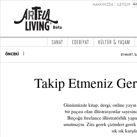
HAKKIMIZDA
İLETİŞİM
SANAT
EDEBİYAT
KÜLTÜR & YAŞAM
ÖNCEKİ
01 MART, S
Takip Etmeniz Gere
Günümüzde kitap, dergi, online yayın 
bir paçası olan illüstrasyonlar sayesin
Birçoğu freelance illüstratörlük yapa
unutmayın. Zira gerek çizimleri gere
sık sık karşıl