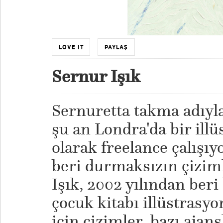
LOVE IT
PAYLAŞ
Sernur Işık
Sernuretta takma adıyla
şu an Londra'da bir illü
olarak freelance çalışı
beri durmaksızın çiziml
Işık, 2002 yılından beri
çocuk kitabı illüstrasyo
için çizimler, bazı ajans