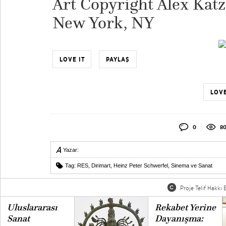
Art Copyright Alex Kat
New York, NY
LOVE IT
PAYLAŞ
LOVE
0
80
Yazar:
Tag:
RES
,
Dirimart
,
Heinz Peter Schwerfel
,
Sinema ve Sanat
Proje Telif Hakkı B
Uluslararası
Rekabet Yerine
Sanat
Dayanışma: