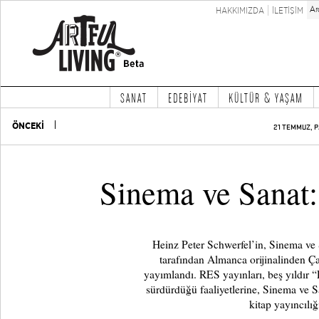
HAKKIMIZDA
İLETİŞİM
SANAT
EDEBİYAT
KÜLTÜR & YAŞAM
ÖNCEKİ
21 TEMMUZ, P
Sinema ve Sanat:
Heinz Peter Schwerfel’in, Sinema ve 
tarafından Almanca orijinalinden Ça
yayımlandı. RES yayınları, beş yıldır 
sürdürdüğü faaliyetlerine, Sinema ve S
kitap yayıncılığ