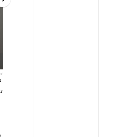
el
5
ur
i,