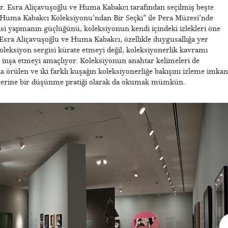
. Esra Aliçavuşoğlu ve Huma Kabakcı tarafından seçilmiş beşte
, Huma Kabakcı Koleksiyonu’ndan Bir Seçki” ile Pera Müzesi’nde
gisi yapmanın güçlüğünü, koleksiyonun kendi içindeki izlekleri öne
 Esra Aliçavuşoğlu ve Huma Kabakcı, özellikle duygusallığa yer
oleksiyon sergisi kürate etmeyi değil, koleksiyonerlik kavramı
 inşa etmeyi amaçlıyor. Koleksiyonun anahtar kelimeleri de
a örülen ve iki farklı kuşağın koleksiyonerliğe bakışını izleme imkan
üzerine bir düşünme pratiği olarak da okumak mümkün.