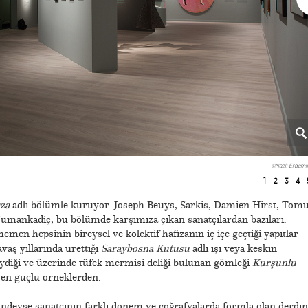
©Nazlı Erdemir
1
2
3
4
za
adlı bölümle kuruyor. Joseph Beuys, Sarkis, Damien Hirst, Tom
mankadiç, bu bölümde karşımıza çıkan sanatçılardan bazıları.
hemen hepsinin bireysel ve kolektif hafızanın iç içe geçtiği yapıtlar
vaş yıllarında ürettiği
Saraybosna Kutusu
adlı işi veya keskin
iydiği ve üzerinde tüfek mermisi deliği bulunan gömleği
Kurşunlu
 en güçlü örneklerden.
eyse sanatçının farklı dönem ve coğrafyalarda formla olan derdin