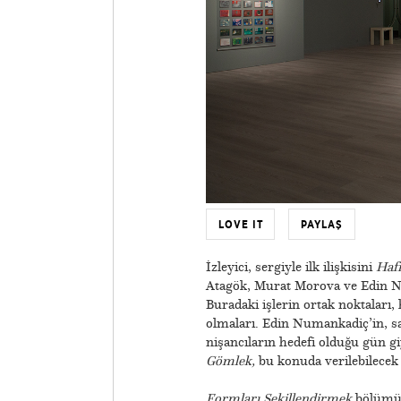
LOVE IT
PAYLAŞ
İzleyici, sergiyle ilk ilişkisini
Hafı
Atagök, Murat Morova ve Edin Nu
Buradaki işlerin ortak noktaları, 
olmaları. Edin Numankadiç’in, sa
nişancıların hedefi olduğu gün g
Gömlek,
bu konuda verilebilecek
Formları Şekillendirmek
bölümünd