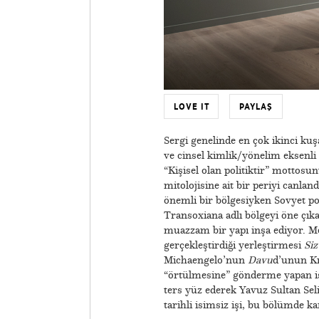
LOVE IT
PAYLAŞ
Sergi genelinde en çok ikinci k
ve cinsel kimlik/yönelim eksenli 
“Kişisel olan politiktir” mottosu
mitolojisine ait bir periyi canland
önemli bir bölgesiyken Sovyet po
Transoxiana adlı bölgeyi öne çı
muazzam bir yapı inşa ediyor. Me
gerçekleştirdiği yerleştirmesi
Siz
Michaengelo’nun
Davu
d’unun Kra
“örtülmesine” gönderme yapan i
ters yüz ederek Yavuz Sultan Seli
tarihli isimsiz işi, bu bölümde k