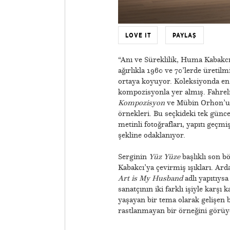
LOVE IT
PAYLAŞ
“Anı ve Süreklilik, Huma Kabakc
ağırlıkla 1960 ve 70’lerde üretilmi
ortaya koyuyor. Koleksiyonda en 
kompozisyonla yer almış. Fahreln
Kompozisyon
ve Mübin Orhon’un
örnekleri. Bu seçkideki tek günce
metinli fotoğrafları, yapıtı geçmi
şekline odaklanıyor.
Serginin
Yüz Yüze
başlıklı son 
Kabakcı’ya çevirmiş ışıkları. A
Art is My Husband
adlı yapıtıys
sanatçının iki farklı işiyle karşı 
yaşayan bir tema olarak gelişen 
rastlanmayan bir örneğini görüy