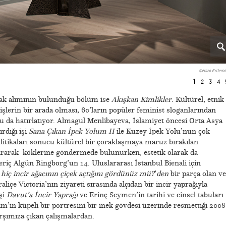
©Nazlı Erdemir
1
2
3
4
uşak alımının bulunduğu bölüm ise
Akışkan Kimlikler
. Kültürel, etnik
işlerin bir arada olması, 60’ların popüler feminist sloganlarından
nu da hatırlatıyor. Almagul Menlibayeva, İslamiyet öncesi Orta Asya
ırdığı işi
Sana Çıkan İpek Yolum II
ile Kuzey İpek Yolu’nun çok
litikaları sonucu kültürel bir çoraklaşmaya maruz bırakılan
kararak köklerine göndermede bulunurken, estetik olarak da
riç Algün Ringborg’un 14. Uluslararası İstanbul Bienali için
 hiç incir ağacının çiçek açtığını gördünüz mü?
’
den
bir parça olan ve
liçe Victoria’nın ziyareti sırasında alçıdan bir incir yaprağıyla
şi
Davut’a İncir Yaprağı
ve Erinç Seymen’in tarihi ve cinsel tabuları
m’in küpeli bir portresini bir inek gövdesi üzerinde resmettiği 2008
arşımıza çıkan çalışmalardan.