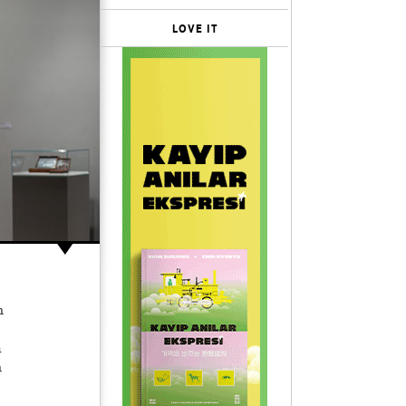
LOVE IT
n
m
n