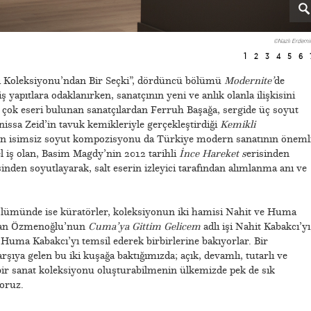
©Nazlı Erdemir
1
2
3
4
5
6
ı Koleksiyonu’ndan Bir Seçki”, dördüncü bölümü
Modernite’
de
ş yapıtlara odaklanırken, sanatçının yeni ve anlık olanla ilişkisini
çok eseri bulunan sanatçılardan Ferruh Başağa, sergide üç soyut
issa Zeid’in tavuk kemikleriyle gerçekleştirdiği
Kemikli
 isimsiz soyut kompozisyonu da Türkiye modern sanatının öneml
l iş olan, Basim Magdy’nin 2012 tarihli
İnce Hareket s
erisinden
şinden soyutlayarak, salt eserin izleyici tarafından alımlanma anı ve
bölümünde ise küratörler, koleksiyonun iki hamisi Nahit ve Huma
rdan Özmenoğlu’nun
Cuma’ya Gittim Gelicem
adlı işi Nahit Kabakcı’yı
a Huma Kabakcı’yı temsil ederek birbirlerine bakıyorlar. Bir
karşıya gelen bu iki kuşağa baktığımızda; açık, devamlı, tutarlı ve
bir sanat koleksiyonu oluşturabilmenin ülkemizde pek de sık
oruz.