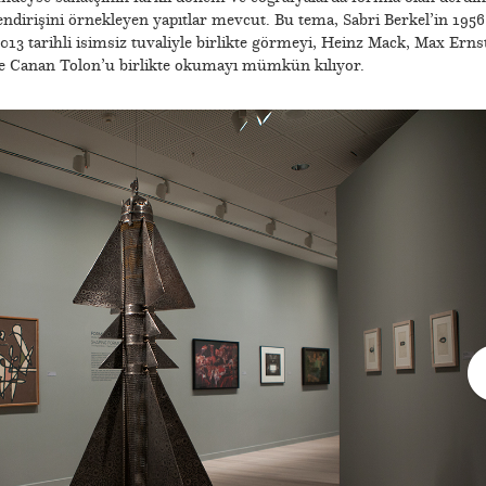
endirişini örnekleyen yapıtlar mevcut. Bu tema, Sabri Berkel’in 1956
2013 tarihli isimsiz tuvaliyle birlikte görmeyi, Heinz Mack, Max Erns
 Canan Tolon’u birlikte okumayı mümkün kılıyor.