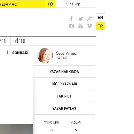
Giriş Yap
HESAP AÇ
EN
TR
YOR
VİDEO
SONRAKİ
Özge Yılmaz
YAZAR
YAZAR HAKKINDA
DİĞER YAZILARI
TAKİP ET
YAZAR PAYLAŞ
TAKİPÇİLERİ
YAZILARI
0
5