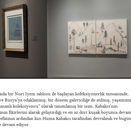
da bir Nuri İyem tablosu ile başlayan koleksiyonerlik mesaisinde,
e Rusya’ya odaklanmış, bir dönem galericiliğe de atılmış, yaşamını
amanlı koleksiyoncu” olarak tanımlamış bir isim. Kabakcı’nın
inin fikirlerini alarak geliştirdiği ve en az dört kuşak boyunca deva
 vefatının ardından kızı Huma Kabakcı tarafından devralındı ve bugü
ye devam ediyor.