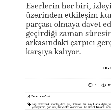
Eserlerin her biri, izley
üzerinden etkileşim kura
parçası olmaya davet ed
geçirdiği zaman süresin
arkasındaki çarpıcı gerç
karşıya kalıyor.
LOVE
0
12
Yazar:
Isin Önol
Tag:
elektronik
,
montaj
,
dize
,
şiir
,
Octavio Paz
,
kayıt
,
ses
,
dijital
,
y
yerleştirme
,
görüntü
,
Krzysztof Wodiczko
,
Art Basel
,
Rafael Loz