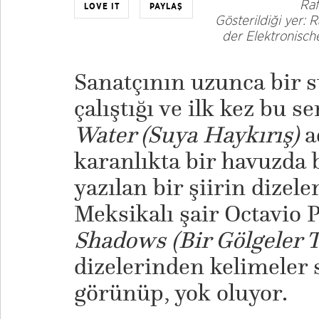
Raf
LOVE IT
PAYLAŞ
Gösterildiği yer:
der Elektronische
Sanatçının uzunca bir 
çalıştığı ve ilk kez bu 
Water (Suya Haykırış)
a
karanlıkta bir havuzda 
yazılan bir şiirin dizel
Meksikalı şair Octavio P
Shadows (Bir Gölgeler T
dizelerinden kelimeler
görünüp, yok oluyor.