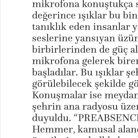
mikrofona konuştukça s
değerince ışıklar bu bi
tanıklık eden insanlar y
seslerine yansıyan üzünt
birbirlerinden de güç al
mikrofona gelerek bire
başladılar. Bu ışıklar ş
görülebilecek şekilde g
Konuşmalar ise meydand
şehrin ana radyosu üze
duyuldu. “PREABSENCE
Hemmer, kamusal alan