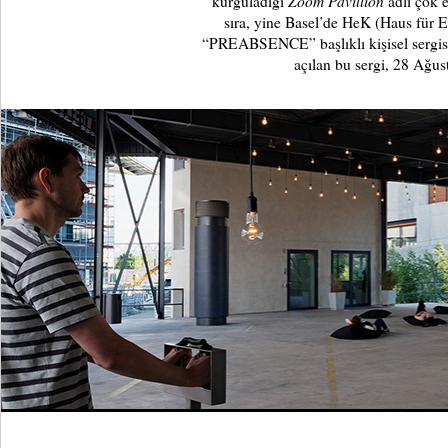
Zoom Pavillion
kurguladığı
adlı çok e
sıra, yine Basel’de HeK (Haus für 
“PREABSENCE” başlıklı kişisel sergisin
açılan bu sergi, 28 Ağust