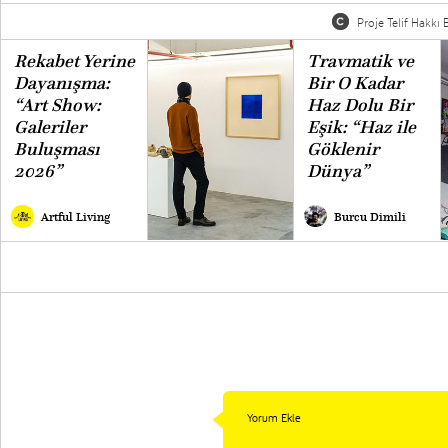
Proje Telif Hakkı B
Rekabet Yerine
Travmatik ve
Dayanışma:
Bir O Kadar
“Art Show:
Haz Dolu Bir
Galeriler
Eşik: “Haz ile
Buluşması
Göklenir
2026”
Dünya”
Artful Living
Burcu Dimili