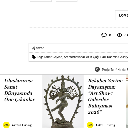
LOVE
0
63
Yazar:
Tag:
Taner Ceylan
,
ArtInternational
,
Altın Çağ
,
Paul Kasmin Gallery
Proje Telif Hakkı B
Uluslararası
Rekabet Yerine
Sanat
Dayanışma:
Dünyasında
“Art Show:
Öne Çıkanlar
Galeriler
Buluşması
2026”
Artful Living
Artful Living