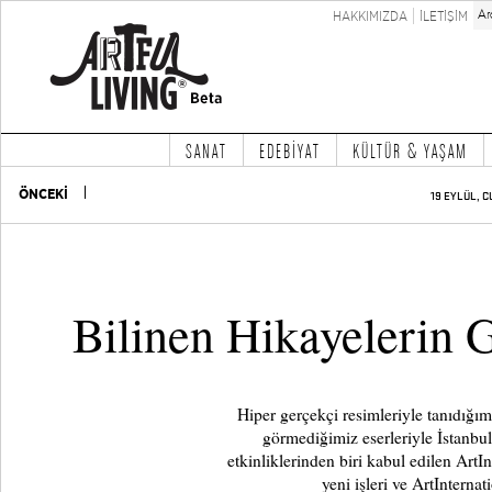
HAKKIMIZDA
İLETİŞİM
SANAT
EDEBİYAT
KÜLTÜR & YAŞAM
ÖNCEKİ
19 EYLÜL, C
Bilinen Hikayelerin 
Hiper gerçekçi resimleriyle tanıdığı
görmediğimiz eserleriyle İstanbul
etkinliklerinden biri kabul edilen ArtI
yeni işleri ve ArtInterna