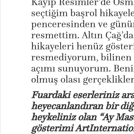
Kayıp Resimler‘de Osma
seçtiğim başrol hikaye
penceresinden ve günüm
resmettim. Altın Çağ’da 
hikayeleri henüz göster
resmediyorum, bilinen 
açımı sunuyorum. Ben
olmuş olası gerçeklikle
Fuardaki eserleriniz ara
heyecanlandıran bir diğe
heykeliniz olan “Ay Mas
gösterimi ArtInternatio