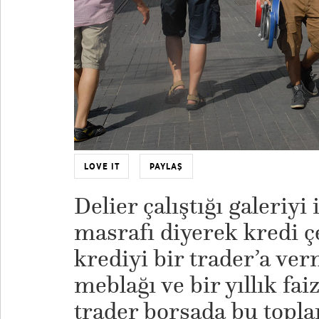
LOVE IT
PAYLAŞ
Delier çalıştığı galeriy
masrafı diyerek kredi ç
krediyi bir trader’a ver
meblağı ve bir yıllık fa
trader borsada bu topl