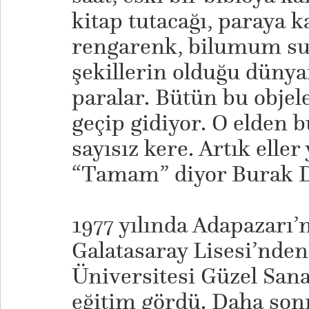
kitap tutacağı, paraya k
rengarenk, bilumum sura
şekillerin olduğu dünya
paralar. Bütün bu objel
geçip gidiyor. O elden b
sayısız kere. Artık elle
“Tamam” diyor Burak De
1977 yılında Adapazarı’
Galatasaray Lisesi’nde
Üniversitesi Güzel Sana
eğitim gördü. Daha sonr