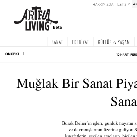
HAKKIMIZDA
İLETİŞİM
SANAT
EDEBİYAT
KÜLTÜR & YAŞAM
ÖNCEKİ
10 MART, PER
Muğlak Bir Sanat Piy
Sana
Burak Delier’in işleri, günlük hayatın s
ve davranışlarının üzerine gidiyor. S
kıyafetlerin, seçilen araçların, biçilen