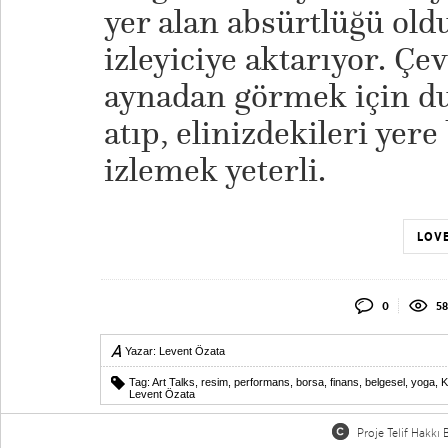
yer alan absürtlüğü old
izleyiciye aktarıyor. Çe
aynadan görmek için du
atıp, elinizdekileri yer
izlemek yeterli.
LOVE
0
58
Yazar:
Levent Özata
Tag:
Art Talks
,
resim
,
performans
,
borsa
,
finans
,
belgesel
,
yoga
,
K
Levent Özata
Proje Telif Hakkı B