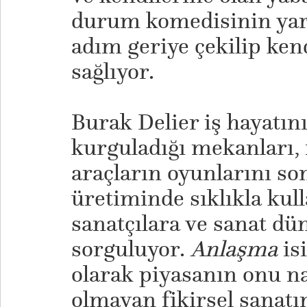
durum komedisinin yara
adım geriye çekilip ken
sağlıyor.
Burak Delier iş hayatını
kurguladığı mekanları, 
araçların oyunlarını son
üretiminde sıklıkla kul
sanatçılara ve sanat dün
sorguluyor.
Anlaşma
isi
olarak piyasanın onu nas
olmayan fikirsel sanatın