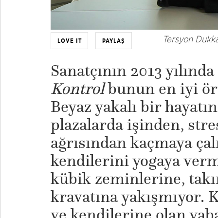
Tersyon Dukkan
LOVE IT
PAYLAŞ
Sanatçının 2013 yılında
Kontrol
bunun en iyi ör
Beyaz yakalı bir hayatın
plazalarda işinden, stre
ağrısından kaçmaya çal
kendilerini yogaya verm
kübik zeminlerine, takı
kravatına yakışmıyor. Ka
ve kendilerine olan yab