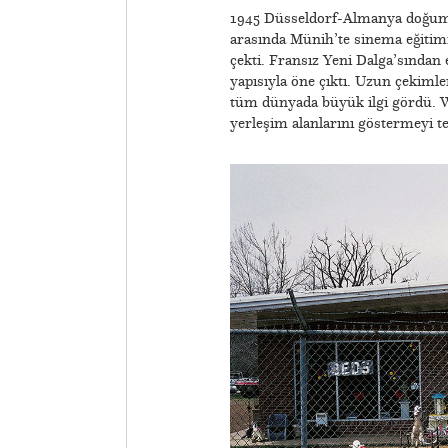
1945 Düsseldorf-Almanya doğumlu
arasında Münih’te sinema eğitim
çekti. Fransız Yeni Dalga’sından
yapısıyla öne çıktı. Uzun çekiml
tüm dünyada büyük ilgi gördü. We
yerleşim alanlarını göstermeyi t