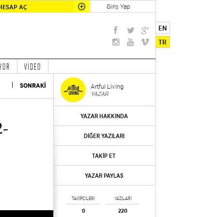
Giriş Yap
HESAP AÇ
EN
TR
YOR
VİDEO
SONRAKİ
Artful Living
YAZAR
YAZAR HAKKINDA
2-
DİĞER YAZILARI
TAKİP ET
YAZAR PAYLAŞ
TAKİPÇİLERİ
YAZILARI
0
220