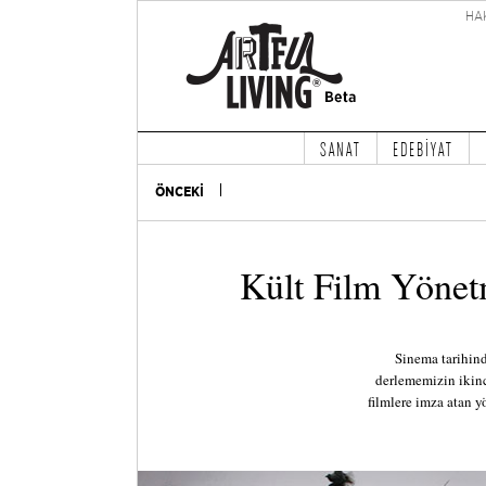
HA
SANAT
EDEBİYAT
ÖNCEKİ
Kült Film Yönetm
Sinema tarihind
derlememizin ikinc
filmlere imza atan y