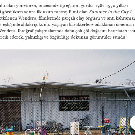
 olan yönetmen, öncesinde tıp eğitimi gördü. 1967-1970 yılları
i gördükten sonra ilk uzun metraj filmi olan
Summer in the City’i
 etkilenen Wenders, filmlerinde parçalı olay örgüsü ve anti kahrama
er eşliğinde ahlaki çöküntü yaşayan karakterlere odaklanan sineması
nders, fotoğraf çalışmalarında daha çok çöl doğasını hatırlatan ıssı
ercih ederek, yalnızlığı ve özgürlüğe dokunan görüntüler sundu.