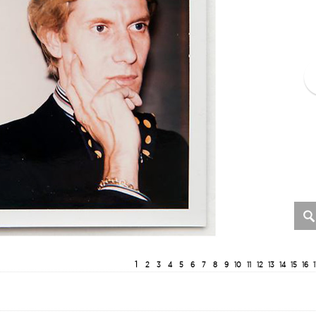
1
2
3
4
5
6
7
8
9
10
11
12
13
14
15
16