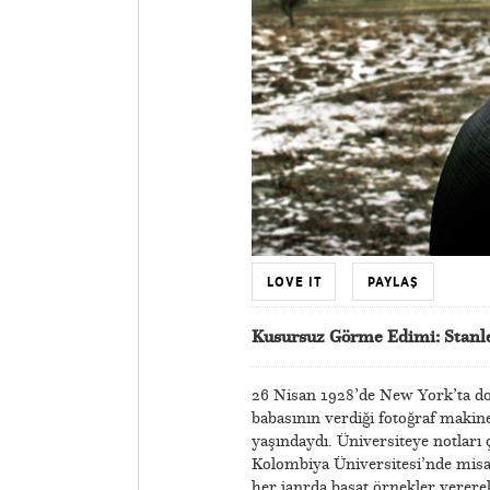
LOVE IT
PAYLAŞ
Kusursuz Görme Edimi: Stanl
26 Nisan 1928’de New York’ta doğ
babasının verdiği fotoğraf makines
yaşındaydı. Üniversiteye notları
Kolombiya Üniversitesi’nde misaf
her janrda başat örnekler vererek