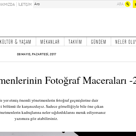
KKIMIZDA
İLETİŞİM
KÜLTÜR & YAŞAM
MEKANLAR
TAKVİM
GÜNDEM
NELER OLU
08 MAYIS, PAZARTESİ, 2017
enlerinin Fotoğraf Maceraları -
e yer etmiş önemli yönetmenlerin fotoğraf geçmişlerine dair
i bölümü ile karşınızdayız. Sadece görselliğiyle bile öne çıkan
önetmenlerin kadrajlarına neler sığdırdıklarını merak ediyorsanız
yazımıza göz atabilirsiniz.