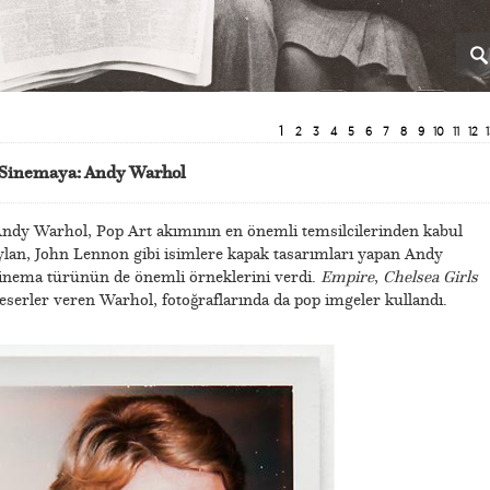
1
2
3
4
5
6
7
8
9
10
11
12
 Sinemaya: Andy Warhol
n Andy Warhol, Pop Art akımının en önemli temsilcilerinden kabul
Dylan, John Lennon gibi isimlere kapak tasarımları yapan Andy
inema türünün de önemli örneklerini verdi.
Empire
,
Chelsea Girls
 eserler veren Warhol, fotoğraflarında da pop imgeler kullandı.