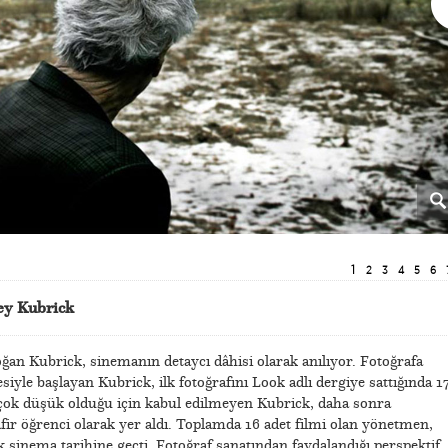
1
2
3
4
5
6
ey Kubrick
an Kubrick, sinemanın detaycı dâhisi olarak anılıyor. Fotoğrafa
iyle başlayan Kubrick, ilk fotoğrafını Look adlı dergiye sattığında 1
 çok düşük olduğu için kabul edilmeyen Kubrick, daha sonra
ir öğrenci olarak yer aldı. Toplamda 16 adet filmi olan yönetmen,
 sinema tarihine geçti. Fotoğraf sanatından faydalandığı perspektif,