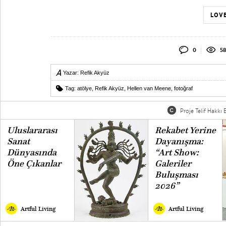
LOVE
0
58
Yazar:
Refik Akyüz
Tag:
atölye
,
Refik Akyüz
,
Hellen van Meene
,
fotoğraf
Proje Telif Hakkı B
Uluslararası
Rekabet Yerine
Sanat
Dayanışma:
Dünyasında
“Art Show:
Öne Çıkanlar
Galeriler
Buluşması
2026”
Artful Living
Artful Living