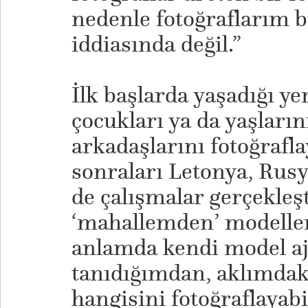
nedenle fotoğraflarım b
iddiasında değil.”
İlk başlarda yaşadığı ye
çocukları ya da yaşları
arkadaşlarını fotoğrafl
sonraları Letonya, Rus
de çalışmalar gerçekleş
‘mahallemden’ modeller
anlamda kendi model aj
tanıdığımdan, aklımda
hangisini fotoğraflayab