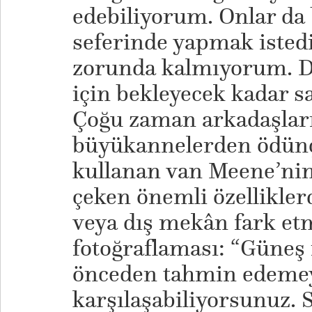
edebiliyorum. Onlar da 
seferinde yapmak isted
zorunda kalmıyorum. 
için bekleyecek kadar sa
Çoğu zaman arkadaşlar
büyükannelerden ödünç 
kullanan van Meene’nin 
çeken önemli özellikler
veya dış mekân fark etm
fotoğraflaması: “Güneş ı
önceden tahmin edemey
karşılaşabiliyorsunuz. S