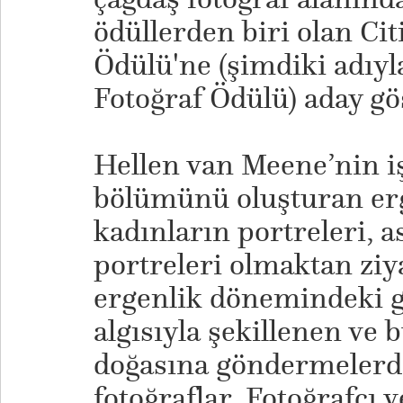
ödüllerden biri olan Ci
Ödülü'ne (şimdiki adıy
Fotoğraf Ödülü) aday gös
Hellen van Meene’nin i
bölümünü oluşturan erg
kadınların portreleri, a
portreleri olmaktan zi
ergenlik dönemindeki g
algısıyla şekillenen ve
doğasına göndermelerd
fotoğraflar. Fotoğrafçı v