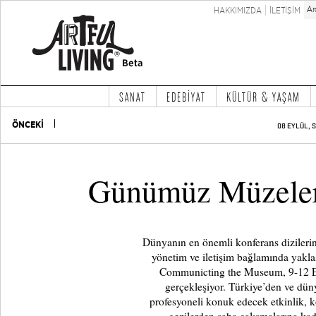
HAKKIMIZDA
İLETİŞİM
SANAT
EDEBİYAT
KÜLTÜR & YAŞAM
ÖNCEKİ
08 EYLÜL, S
Günümüz Müzeleri
Dünyanın en önemli konferans dizilerind
yönetim ve iletişim bağlamında yakla
Communicting the Museum, 9-12 Eylü
gerçekleşiyor. Türkiye’den ve dün
profesyoneli konuk edecek etkinlik, k