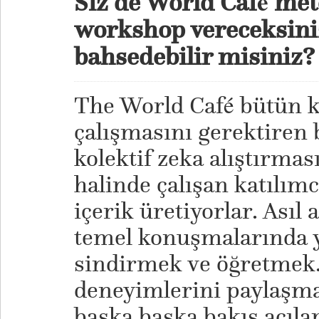
Siz de World
Café
meto
workshop vereceksini
bahsedebilir misiniz?
The World Café bütün ka
çalışmasını gerektiren 
kolektif zeka alıştırmas
halinde çalışan katılımc
içerik üretiyorlar. Ası
temel konuşmalarında y
sindirmek ve öğretmek
deneyimlerini paylaşma
başka başka bakış açıla