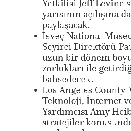
Yetkilisi Jeff Levine 
yarısının açılışına d
paylaşacak.
İsveç National Museu
Seyirci Direktörü Pa
uzun bir dönem boyu
zorlukları ile getirdi
bahsedecek.
Los Angeles County 
Teknoloji, İnternet 
Yardımcısı Amy Heibel
stratejiler konusunda