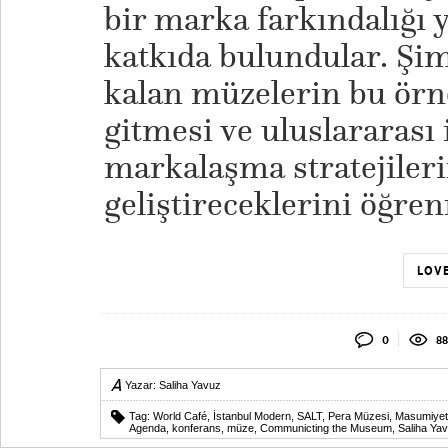
bir marka farkındalığı 
katkıda bulundular. Şim
kalan müzelerin bu örn
gitmesi ve uluslararası 
markalaşma stratejileri
geliştireceklerini öğre
LOVE
0
88
Yazar:
Saliha Yavuz
Tag:
World Café
,
İstanbul Modern
,
SALT
,
Pera Müzesi
,
Masumiyet
Agenda
,
konferans
,
müze
,
Communicting the Museum
,
Saliha Ya