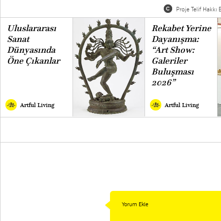
Proje Telif Hakkı B
Uluslararası
Rekabet Yerine
Sanat
Dayanışma:
Dünyasında
“Art Show:
Öne Çıkanlar
Galeriler
Buluşması
2026”
Artful Living
Artful Living