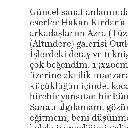
Güncel sanat anlamında 
eserler Hakan Kırdar’a a
arkadaşlarım Azra (Tüzü
(Altındere) galerisi Out
İşlerdeki detay ve tek
çok beğendim. 15x20cm. 
üzerine akrilik manzara
küçüklüğün içinde, koc
birebir yansıtan bir büt
Sanatı algılamam, gözü
eğitmem, beni düşünmey