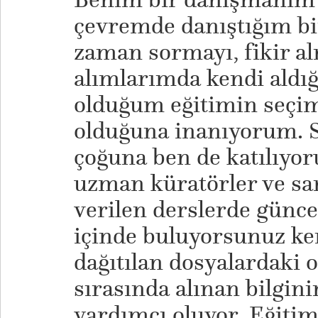
çevremde danıştığım bir
zaman sormayı, fikir a
alımlarımda kendi aldı
olduğum eğitimin seçim
olduğuna inanıyorum. S
çoğuna ben de katılıy
uzman küratörler ve san
verilen derslerde günc
içinde buluyorsunuz ke
dağıtılan dosyalardaki 
sırasında alınan bilgin
yardımcı oluyor. Eğitim