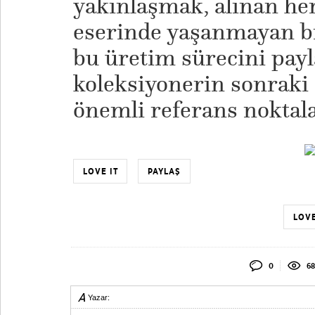
yakınlaşmak, alınan her
eserinde yaşanmayan bi
bu üretim sürecini pay
koleksiyonerin sonraki 
önemli referans noktala
LOVE IT
PAYLAŞ
LOVE
0
68
Yazar: