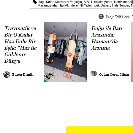
Tag:
Tansa Mermerci Ekşioğlu
,
SPOT
,
koleksiyoner
,
Deniz İnceoğ
Karamustafa
,
Halil Altındere
,
Nil Yalter
,
İpek Duben
,
Hale Tenger
,
N
Proje Telif Hakkı B
Travmatik ve
Doğu ile Batı
Bir O Kadar
Arasında:
Haz Dolu Bir
Hamam’da
Eşik: “Haz ile
Arınma
Göklenir
Dünya”
Burcu Dimili
Özüm Ceren İlhan