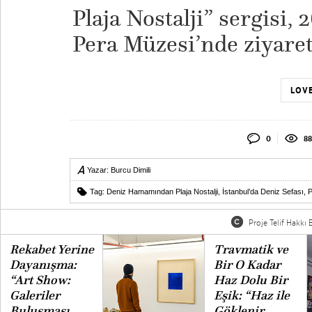
Plaja Nostalji” sergisi,
Pera Müzesi’nde ziyaret 
LOVE
0
88
Yazar:
Burcu Dimili
Tag:
Deniz Hamamından Plaja Nostalji
,
İstanbul’da Deniz Sefası
,
P
Proje Telif Hakkı B
Rekabet Yerine
Travmatik ve
Dayanışma:
Bir O Kadar
“Art Show:
Haz Dolu Bir
Galeriler
Eşik: “Haz ile
Buluşması
Göklenir