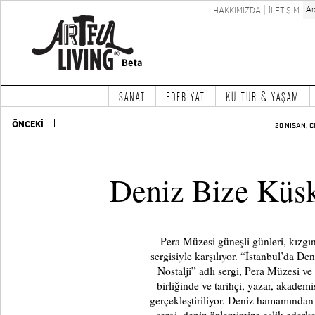
HAKKIMIZDA
İLETİŞİM
SANAT
EDEBİYAT
KÜLTÜR & YAŞAM
ÖNCEKİ
20 NİSAN, C
Deniz Bize Küsk
Pera Müzesi güneşli günleri, kızgın
sergisiyle karşılıyor. “İstanbul’da D
Nostalji” adlı sergi, Pera Müzesi ve 
birliğinde ve tarihçi, yazar, akade
gerçekleştiriliyor. Deniz hamamından p