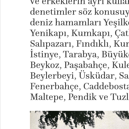
ve erkeklerin ayrı kulla
denetimler söz konus
deniz hamamları Yeşilk
Yenikapı, Kumkapı, Çatl
Salıpazarı, Fındıklı, K
İstinye, Tarabya, Büyük
Beykoz, Paşabahçe, Kule
Beylerbeyi, Üsküdar, Sa
Fenerbahçe, Caddebostan
Maltepe, Pendik ve Tuzla