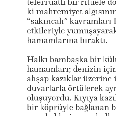
teferruatlı bir ritüele 
ki mahremiyet algısının
“sakıncalı” kavramları 
etkileriyle yumuşayarak
hamamlarına bıraktı.
​Halkı bambaşka bir kült
hamamları; denizin için
ahşap kazıklar üzerine 
duvarlarla örtülerek ay
oluşuyordu. Kıyıya kazı
bir köprüyle bağlanan 