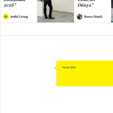
2026”
Dünya”
Artful Living
Burcu Dimili