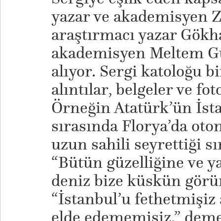
yazar ve akademisyen Z
araştırmacı yazar Gökh
akademisyen Meltem Gür
alıyor. Sergi katoloğu b
alıntılar, belgeler ve fot
Örneğin Atatürk’ün İsta
sırasında Florya’da ot
uzun sahili seyrettiği s
“Bütün güzelliğine ve y
deniz bize küskün gör
“İstanbul’u fethetmişi
elde edememişiz.” deme