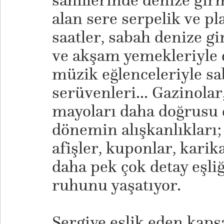
sahillerinde denize gi
alan sere serpelik ve pl
saatler, sabah denize gi
ve akşam yemekleriyle
müzik eğlenceleriyle sa
serüvenleri... Gazinola
mayoları daha doğrusu 
dönemin alışkanlıkları; 
afişler, kuponlar, karika
daha pek çok detay eşl
ruhunu yaşatıyor.
​Sergiye eşlik eden kaps