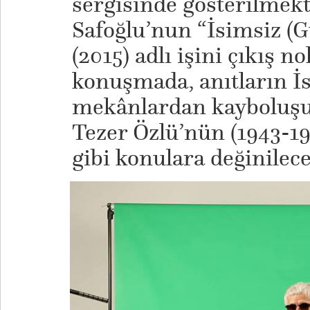
sergisinde gösterilmek
Safoğlu’nun “İsimsiz (
(2015) adlı işini çıkış n
konuşmada, anıtların İ
mekânlardan kayboluşu,
Tezer Özlü’nün (1943-19
gibi konulara değinilece