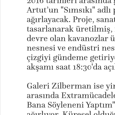
2016 tarihleri arasında
Artut’un "Sımsıkı" adlı 
ağırlayacak. Proje, sana
tasarlanarak üretilmiş, 
devre olan kavanozlar 
nesnesi ve endüstri nes
çizgiyi gündeme getiriy
akşamı saat 18:30'da açı
Galeri Zilberman ise yin
arasında Extramücadele
Bana Söyleneni Yaptım" 
ağırlıyor. Küresel olduğ