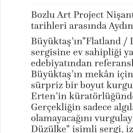
Bozlu Art Project Nişan
tarihleri arasında Aydı
Büyüktaş’ın"Flatland / 
sergisine ev sahipliği 
edebiyatından referansl
Büyüktaş’ın mekân içi
sürpriz bir boyut kurgu
Erten’in küratörlüğünde
Gerçekliğin sadece algıl
olamayacağını vurgulaya
Düzülke" isimli sergi, iz