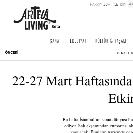
HAKKIMIZDA
İLETİŞİM
SANAT
EDEBİYAT
KÜLTÜR & YAŞAM
ÖNCEKİ
22 MART, S
22-27 Mart Haftasında
Etkin
Bu hafta İstanbul’un sanat dünyası bu
ediyor. Salı akşamından cumartesi akş
yapılacak. Bunların haricinde ger