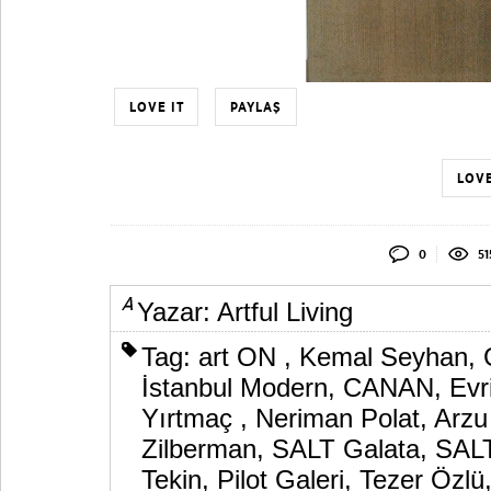
LOVE IT
PAYLAŞ
LOVE
0
51
Yazar:
Artful Living
Tag:
art ON
,
Kemal Seyhan
,
İstanbul Modern
,
CANAN
,
Evr
Yırtmaç
,
Neriman Polat
,
Arzu
Zilberman
,
SALT Galata
,
SALT
Tekin
,
Pilot Galeri
,
Tezer Özlü