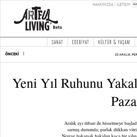
HAKKIMIZDA
İLETİŞİM
SANAT
EDEBİYAT
KÜLTÜR & YAŞAM
ÖNCEKİ
22 ARALIK, PE
Yeni Yıl Ruhunu Yakal
Paza
Aralık ayı itibarı ile hissetmeye başla
sarmış durumda; parlak dükkan vitrinle
Nereye bakarsak bakalım koca bir yılın