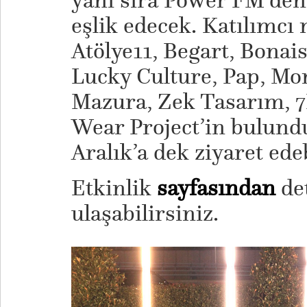
yanı sıra Power FM’den 
eşlik edecek. Katılımcı
Atölye11, Begart, Bonai
Lucky Culture, Pap, Mo
Mazura, Zek Tasarım, 7
Wear Project’in bulundu
Aralık’a dek ziyaret edeb
Etkinlik
sayfasından
det
ulaşabilirsiniz.