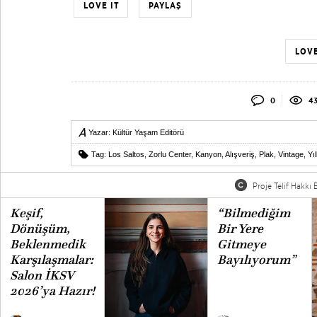
LOVE IT
PAYLAŞ
LOVE
0
43
Yazar:
Kültür Yaşam Editörü
Tag:
Los Saltos
,
Zorlu Center
,
Kanyon
,
Alışveriş
,
Plak
,
Vintage
,
Yı
Proje Telif Hakkı B
Keşif,
“Bilmediğim
Dönüşüm,
Bir Yere
Beklenmedik
Gitmeye
Karşılaşmalar:
Bayılıyorum”
Salon İKSV
2026’ya Hazır!