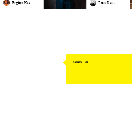
Begüm Kakı
Enes Kudu