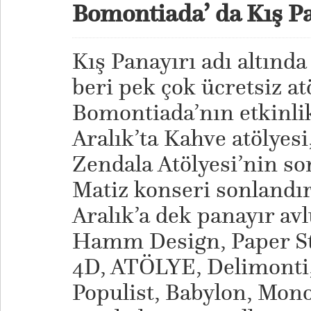
Bomontiada’ da Kış P
Kış Panayırı adı altında
beri pek çok ücretsiz at
Bomontiada’nın etkinli
Aralık’ta Kahve atölyesi
Zendala Atölyesi’nin so
Matiz konseri sonlandı
Aralık’a dek panayır a
Hamm Design, Paper Stre
4D, ATÖLYE, Delimonti,
Populist, Babylon, Mon