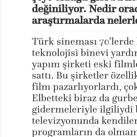
değiniliyor. Nedir or
araştırmalarda nelerle
Türk sineması 70'lerde 
teknolojisi binevi yard
yapım şirketi eski filml
sattı. Bu şirketler özel
film pazarlıyorlardı, çok 
Elbetteki biraz da gurbe
gidermeleriyle ilgiliyd
televizyonunda kendile
programların da olmama