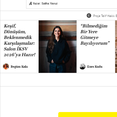
Yazar:
Saliha Yavuz
Proje Telif Hakkı B
Keşif,
“Bilmediğim
Dönüşüm,
Bir Yere
Beklenmedik
Gitmeye
Karşılaşmalar:
Bayılıyorum”
Salon İKSV
2026’ya Hazır!
Begüm Kakı
Enes Kudu