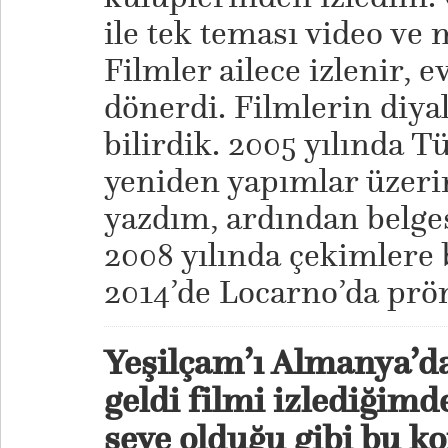
ile tek teması video ve 
Filmler ailece izlenir, 
dönerdi. Filmlerin diya
bilirdik. 2005 yılında 
yeniden yapımlar üzerin
yazdım, ardından belges
2008 yılında çekimlere 
2014’de Locarno’da pröm
Yeşilçam’ı Almanya’d
geldi filmi izlediğimd
şeye olduğu gibi bu k