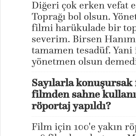
Diğeri çok erken vefat e
Toprağı bol olsun. Yöne
filmi harükulade bir to
severim. Birsen Hanım’
tamamen tesadüf. Yani i
yönetmen olsun demedi
Sayılarla konuşursak 
filmden sahne kullanıl
röportaj yapıldı?
Film için 100'e yakın rö