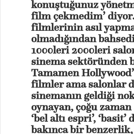
konuştuğunuz yönetme
film çekmedim’ diyor
filmlerinin asıl yapma
olmadığından bahsediy
1000leri 2000leri salo
sinema sektöründen b
Tamamen Hollywood’d
filmler ama salonlar 
sinemanın geldiği nok
oynayan, çoğu zaman ‘
‘bel altı espri’, ‘basit’
bakınca bir benzerlik