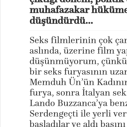
muhafazakar hükümet
düşündürdü...
Seks filmlerinin çok çar
aslında, üzerine film y
düşünmüyorum, çünkü 
bir seks furyasının uzan
Memduh Ün’ün Kadınım 
furya, sonra İtalyan sek
Lando Buzzanca’ya ben
Serdengeçti ile yerli v
başladılar ve aldı başını