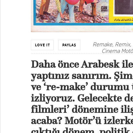
Remake, Remix, 
LOVE IT
PAYLAŞ
Cinema Motör
Daha önce Arabesk ile i
yaptınız sanırım. Şim
ve ‘re-make’ durumu 
izliyoruz. Gelecekte d
filmleri’ dönemine iliş
acaba? Motör’ü izlerk
çıktığı dönem, politi