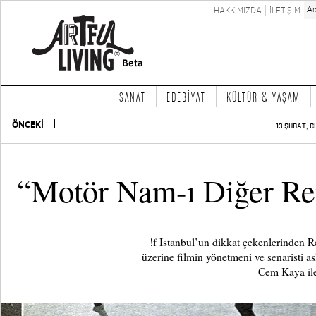
HAKKIMIZDA
İLETİŞİM
SANAT
EDEBİYAT
KÜLTÜR & YAŞAM
ÖNCEKİ
13 ŞUBAT, C
“Motör Nam-ı Diğer Re
!f Istanbul’un dikkat çekenlerinden 
üzerine filmin yönetmeni ve senaristi as
Cem Kaya ile