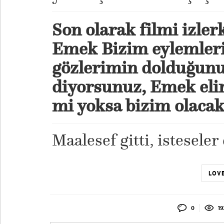
Son olarak filmi izle
Emek Bizim eylemleri
gözlerimin dolduğun
diyorsunuz, Emek elim
mi yoksa bizim olacak
Maalesef gitti, isteseler
LOVE
0
19