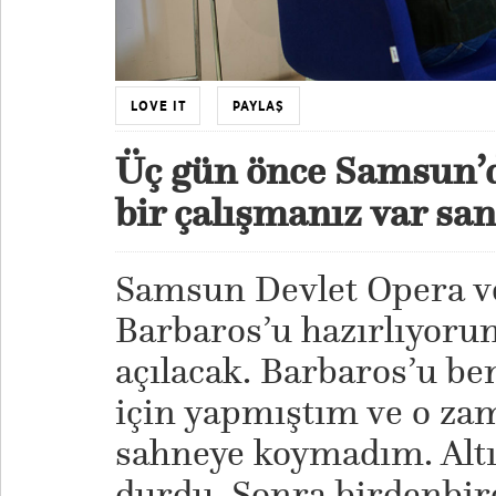
LOVE IT
PAYLAŞ
Üç gün önce Samsun’d
bir çalışmanız var sa
Samsun Devlet Opera ve
Barbaros’u hazırlıyorum
açılacak. Barbaros’u be
için yapmıştım ve o za
sahneye koymadım. Altı
durdu. Sonra birdenbire