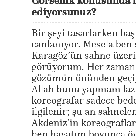
Görsellik konusunda n
ediyorsunuz?
Bir şeyi tasarlarken b
canlanıyor. Mesela ben 
Karagöz’ün sahne üzeri
görüyorum. Her zaman ö
gözümün önünden geçiy
Allah bunu yapmam laz
koreografar sadece bede
ilgilenir; şu an sahne
Akdeniz’in koreograflar
ben hayatım boyunca ö