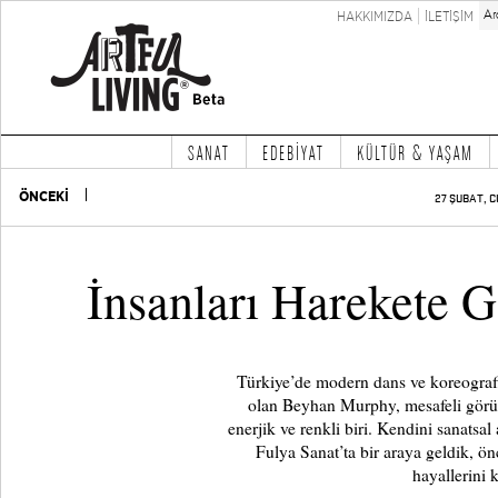
HAKKIMIZDA
İLETİŞİM
SANAT
EDEBİYAT
KÜLTÜR & YAŞAM
ÖNCEKİ
27 ŞUBAT, C
İnsanları Harekete 
Türkiye’de modern dans ve koreografi 
olan Beyhan Murphy, mesafeli görün
enerjik ve renkli biri. Kendini sanatsa
Fulya Sanat’ta bir araya geldik, ön
hayallerini 