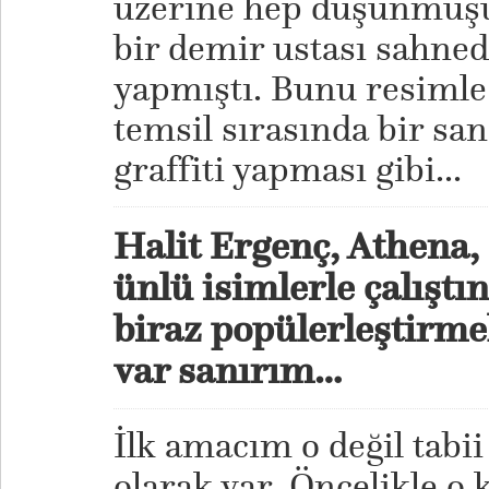
üzerine hep düşünmüşü
bir demir ustası sahned
yapmıştı. Bunu resimle
temsil sırasında bir sa
graffiti yapması gibi...
Halit Ergenç, Athena
ünlü isimlerle çalıştı
biraz popülerleştirme
var sanırım…
İlk amacım o değil tabii
olarak var. Öncelikle o 