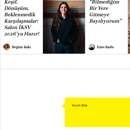
Keşif,
“Bilmediğim
Dönüşüm,
Bir Yere
Beklenmedik
Gitmeye
Karşılaşmalar:
Bayılıyorum”
Salon İKSV
2026’ya Hazır!
Begüm Kakı
Enes Kudu