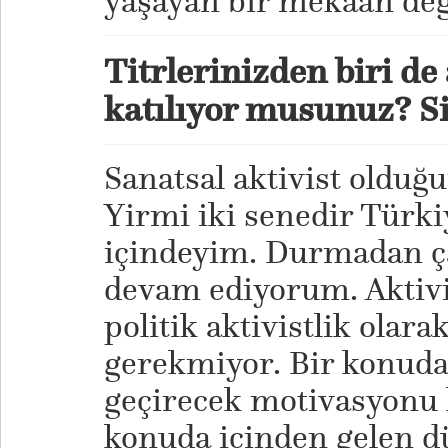
yaşayan bir mekaân değ
Titrlerinizden biri de
katılıyor musunuz? Siz
Sanatsal aktivist olduğ
Yirmi iki senedir Türkiy
içindeyim. Durmadan ça
devam ediyorum. Aktivis
politik aktivistlik olara
gerekmiyor. Bir konuda
geçirecek motivasyonu 
konuda içinden gelen d