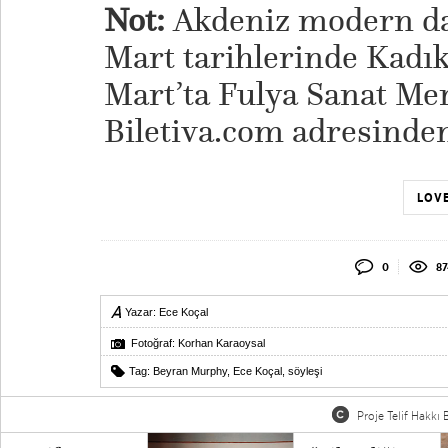
Not:
Akdeniz modern dan
Mart tarihlerinde Kadık
Mart’ta Fulya Sanat Mer
Biletiva.com adresinden 
LOVE
0
87
Yazar:
Ece Koçal
Fotoğraf: Korhan Karaoysal
Tag:
Beyran Murphy
,
Ece Koçal
,
söyleşi
Proje Telif Hakkı B