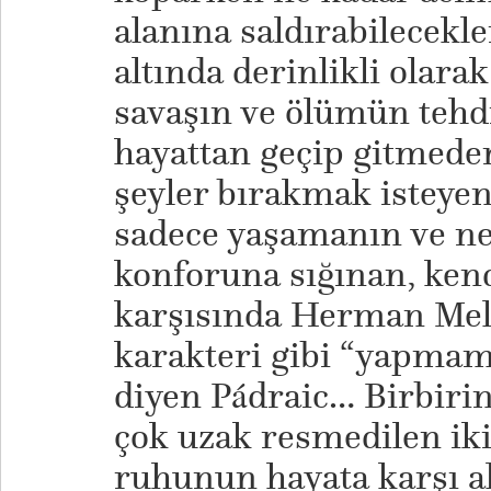
alanına saldırabilecekle
altında derinlikli olarak
savaşın ve ölümün tehd
hayattan geçip gitmeden
şeyler bırakmak isteye
sadece yaşamanın ve ne
konforuna sığınan, kend
karşısında Herman Melv
karakteri gibi “yapmam
diyen Pádraic… Birbiri
çok uzak resmedilen iki
ruhunun hayata karşı al