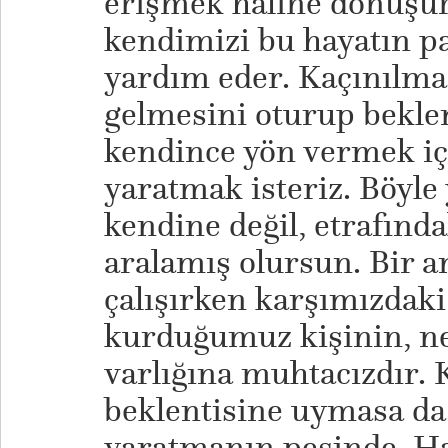
erişmek hâline dönüşür.
kendimizi bu hayatın p
yardım eder. Kaçınılma
gelmesini oturup bekl
kendince yön vermek iç
yaratmak isteriz. Böyle
kendine değil, etrafında
aralamış olursun. Bir 
çalışırken karşımızdaki 
kurduğumuz kişinin, n
varlığına muhtacızdır.
beklentisine uymasa da 
yaratmanın peşinde. H