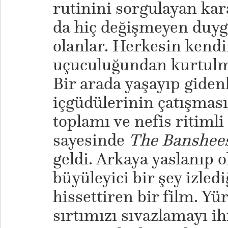
rutinini sorgulayan kar
da hiç değişmeyen duy
olanlar. Herkesin kend
uçuculuğundan kurtulma
Bir arada yaşayıp giden
içgüdülerinin çatışması
toplamı ve nefis ritimli
sayesinde
The Banshees
geldi. Arkaya yaslanıp o
büyüleyici bir şey izledi
hissettiren bir film. Y
sırtımızı sıvazlamayı i