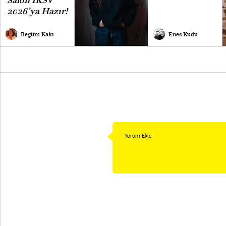
2026’ya Hazır!
Begüm Kakı
Enes Kudu