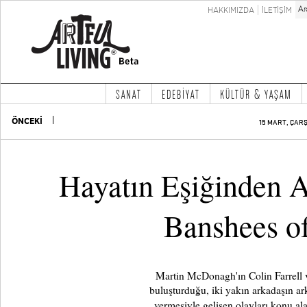
HAKKIMIZDA
İLETİŞİM
SANAT
EDEBİYAT
KÜLTÜR & YAŞAM
ÖNCEKİ
15 MART, ÇAR
Hayatın Eşiğinden 
Banshees of
Martin McDonagh'ın Colin Farrell 
buluşturduğu, iki yakın arkadaşın ark
vermesiyle gelişen olayları konu al