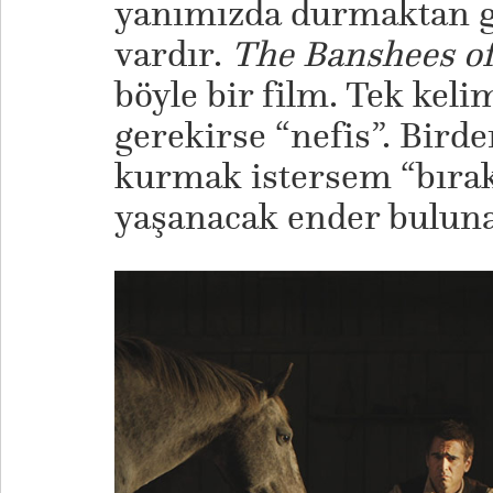
yanımızda durmaktan 
vardır.
The Banshees of
böyle bir film. Tek kel
gerekirse “nefis”. Bird
kurmak istersem “bırakt
yaşanacak ender buluna