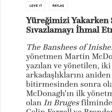
LOVE IT
PAYLAŞ
Yüreğimizi Yakarken 
Sıvazlamayı İhmal Et
The Banshees of Inishe
yönetmen Martin McDo
yazılan ve yönetilen, ik
arkadaşlıklarını aniden
bitirmesinden sonra ola
McDonagh'ın ilk yönet
olan
In Bruges
filminde 
Colin Farrell ve Brenda