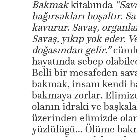
Bakmak
kitabında
“Sava
bağırsakları boşaltır. Sa
kavurur. Savaş, organla
Savaş, yıkıp yok eder. 
doğasından gelir.”
cümle
hayatında sebep olabilec
Belli bir mesafeden sava
bakmak, insanı kendi h
bakmaya zorlar. Elimiz
olanın idraki ve başkala
üzerinden elimizde ola
yüzlülüğü… Ölüme bakm