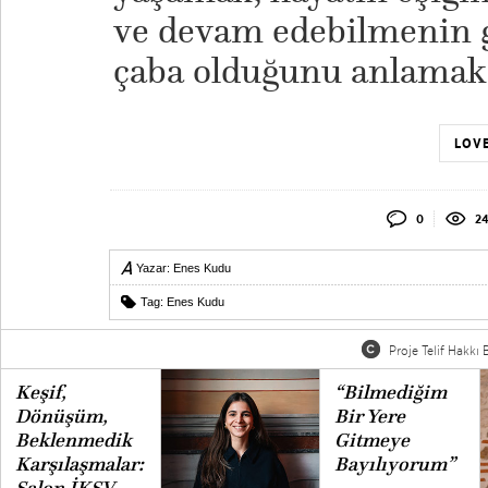
ve devam edebilmenin 
çaba olduğunu anlamak
LOVE
0
2
Yazar:
Enes Kudu
Tag:
Enes Kudu
Proje Telif Hakkı B
Keşif,
“Bilmediğim
Dönüşüm,
Bir Yere
Beklenmedik
Gitmeye
Karşılaşmalar:
Bayılıyorum”
Salon İKSV